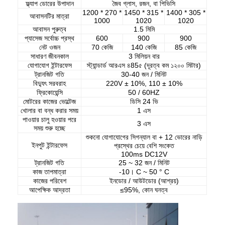
ফ্ল্যাপ ডোরের উপাদান
জৈব গ্লাস, রজন, বা পিভিসি
1200 * 270 *
1450 * 315 *
1400 * 305 *
আবাসনটির মাত্রা
1000
1020
1020
আবাসন পুরুত্ব
1.5 মিমি
প্যাসেজ সর্বোচ্চ প্রস্থ
600
900
900
নেট ওজন
70 কেজি
140 কেজি
85 কেজি
সাধারণ জীবনকাল
3 মিলিয়ন বার
যোগাযোগ ইন্টারফেস
স্ট্যান্ডার্ড আরএস ৪85৫ (দূরত্ব কম ১২০০ মিটার)
ট্রানজিট গতি
30-40 জন / মিনিট
বিদ্যুৎ সরবরাহ
220V ± 10%, 110 ± 10%
ফ্রিকোয়েন্সি
50 / 60HZ
মোটরের কাজের ভোল্টেজ
ডিসি 24 ভি
খোলার বা বন্ধ করার সময়
1 এস
পাওয়ার চালু হওয়ার পরে
3 এস
সময় শুরু হচ্ছে
শুকনো যোগাযোগের সিগন্যাল বা + 12 ভোরের নাড়ি
ইনপুট ইন্টারফেস
প্রস্থের চেয়ে বেশি সংকেত
100ms DC12V
ট্রানজিট গতি
25 ~ 32 জন / মিনিট
কাজ তাপমাত্রা
-10। C ~ 50 ° C
কাজের পরিবেশ
ইনডোর / আউটডোর (আশ্রয়)
আপেক্ষিক আদ্রতা
≤95%, কোন ঘনত্ব