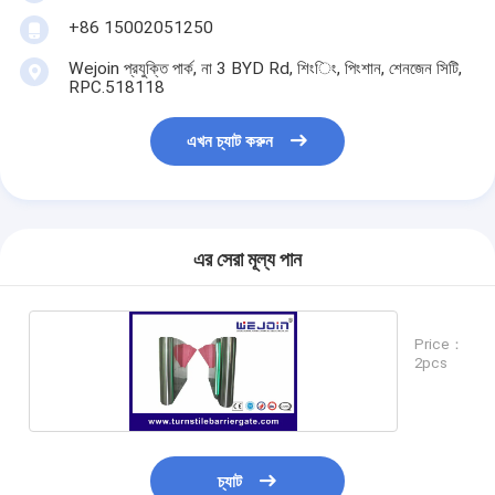
আমাদের সম্বন্ধে
+86 15002051250
Wejoin প্রযুক্তি পার্ক, না 3 BYD Rd, শিংিং, পিংশান, শেনজেন সিটি,
কারখানা পরিদর্শন
RPC.518118
গুণমান নিয়ন্ত্রণ
এখন চ্যাট করুন
খবর
মামলা
এর সেরা মূল্য পান
এখন চ্যাট করুন
Price：
turnstile ব্যারিয়ার গেইট
2pcs
পার্কিং ব্যারিয়ার গেট
স্বয়ংক্রিয় ব্যারিয়ার গেইট
চ্যাট