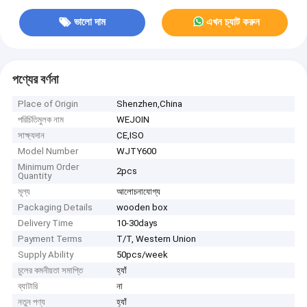
ভালো দাম
এখন চ্যাট করুন
পণ্যের বর্ণনা
Place of Origin
Shenzhen,China
পরিচিতিমুলক নাম
WEJOIN
সাক্ষ্যদান
CE,ISO
Model Number
WJTY600
Minimum Order
2pcs
Quantity
মূল্য
আলোচনাযোগ্য
Packaging Details
wooden box
Delivery Time
10-30days
Payment Terms
T/T, Western Union
Supply Ability
50pcs/week
চুলের কমনীয়তা সমাপ্তি
হ্যাঁ
ব্যাটারি
না
নতুন পণ্য
হ্যাঁ