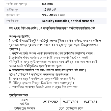
সর্বোচ্চ লেন প্রশস্ত
600mm
হাউজিং পুরু
1.5 মিমি বেশি
ট্রানজিট গতি
30 ~ 40 জন / মিনিট
লক্ষণীয় করা:
,
security turnstiles
optical turnstile
উইং 600 মিমি এসএসটি 304 সম্পূর্ণ স্বয়ংক্রিয় ফ্ল্যাপ টার্নস্টাইল ব্যারিয়ার গেট
ফাংশন এবং বৈশিষ্ট্য:
1. একটি স্ট্যান্ডার্ড ইনপুট / আউটপুট সংকেত ইন্টারফেস দিয়ে সজ্জিত, অ্যাক্সেস কন্ট্রোল
প্যানেলের সমস্ত প্রকারের সাথে সংহত করা যায়
,
সম্পূর্ণ প্রবেশদ্বার নিয়ন্ত্রণ সমাধান
প্রস্তাব
।
২. অ্যান্টি-সংঘর্ষের ফাংশন, ওপেন সিগন্যাল না পেলে ফ্ল্যাপগুলি কাছাকাছি থাকবে।
3.ফ্ল্যাপগুলি শক্তি ব্যর্থতায় খোলে।এটি ফায়ার অ্যালার্ম সিস্টেম বা জরুরী
পরিস্থিতিতে অন্যান্য উদ্বেগজনক সংকেতের সাথে একীভূত করা যেতে পারে।এটি
কোনও জরুরী পরিস্থিতিতে স্বয়ংক্রিয়ভাবে খুলবে।
4. অ্যাক্সেসের সময়সীমা শেষ হয়ে গেলে লক অবস্থানে পুনরায় সেট করুন।
অবৈধ / টেইলগেট / ভুল দিকের অ্যাক্সেসের প্রবর্তন করে।
6. অ্যাক্সেস মঞ্জুর / অস্বীকারের জন্য এলইডি অ্যারের ইঙ্গিত
E. বিভিন্ন অ্যাক্সেস নিয়ন্ত্রণ ডিভাইসের সাথে সামঞ্জস্যপূর্ণ।
৮. পথচারীদের প্রবাহের দিকগুলি একক বা দ্বৈত দিক হতে পারে।
প্রযুক্তিগত তথ্য :
মডেল
WJTY202
WJTY301
WJTY311
আইটেম
হাউজিংয়ের উপাদান
304 স্টেইনলেস স্টিল