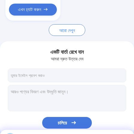
গেট মোটর স্লাইডিং
এখন চ্যাট করুন
পার্কিং স্পেস লক
আরো দেখুন
একটি বার্তা রেখে যান
আমরা দ্রুত উত্তর দেব
চালিয়ে