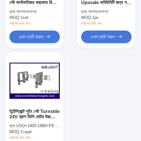
গেট কাস্টমাইজড বারকোড রিডার /
Upscale কমিউনিটি জন্য গতি
টোল গেট বাধা
স্ক্যানার
গেট এক্সেস কন্ট্রোল সিস্টেম
মূল্য:
আলোচনাযোগ্য
মূল্য:
আলোচনাযোগ্য
MOQ:
বুoom ব্যারিয়ার গেট
1set
MOQ:
1pc
সর্বশেষ দাম পান
সর্বশেষ দাম পান
গাড়ি পার্কিং ব্যারিয়ার গেট
এখন চ্যাট করুন
এখন চ্যাট করুন
ত্রিপাক্ষ ঘূর্ণন গেট
বিজ্ঞাপন বাধা
অ-বসন্ত বাধা গেট
অ্যাক্সেস কন্ট্রোল টানস্টাইল গেট
তাড়নজাত ব্যারিয়ার গেইট
ইন্টেলিজেন্ট সুইং গেট Turnstile
সুইং ব্যারিচার গেট
24V ব্রাশ ডিসি মোটর উচ্চ
নির্ভরযোগ্যতা স্বয়ং লক
মূল্য:
USD+1400-1480+PER PAIR
প্রক্রিয়াজাতকরণ
সম্পূর্ণ উচ্চতা টার্নস্টাইল
MOQ:
1+pair
সর্বশেষ দাম পান