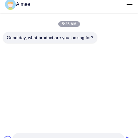
Aimee
আমাদের বিভাগসমূহ
5:25 AM
Good day, what product are you looking for?
turnstile ব্যারিয়ার গেইট
পার্কিং ব্যারিয়ার গেট
স্বয়ংক্রিয় ব্যারিয়ার গ
বাড়ি
আমাদের
আমাদের সাথে যোগাযোগ
Desktop
Site
সম্পর্কে
করুন
সাইট ম্যাপ
গোপনীয়তা নীতি
গুণ
turnstile ব্যারিয়ার গেইট
চীন কারখানা.Copyright © 2026 Shenzhen Wejoin
Mechanical & Electrical Co.. All Rights Reserved.