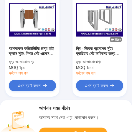
আপসকেল কমিউনিটির জন্য হাই
দ্বি - দিকের প্রবেশের সুইং
ক্লাস সুইং স্পিড গেট এক্সেস
ব্যারিয়ার গেট অফিসের জন্য
কন্ট্রোল সিস্টেম
সম্পূর্ণ স্বয়ংক্রিয় গ্লাস ডোর
মূল্য:
আলোচনাযোগ্য
মূল্য:
আলোচনাযোগ্য
MOQ:
1pc
MOQ:
1set
সর্বশেষ দাম পান
সর্বশেষ দাম পান
এখন চ্যাট করুন
এখন চ্যাট করুন
আপনার সময় বাঁচান
আমাদের সাথে সেরা পণ্য যোগাযোগ করুন।