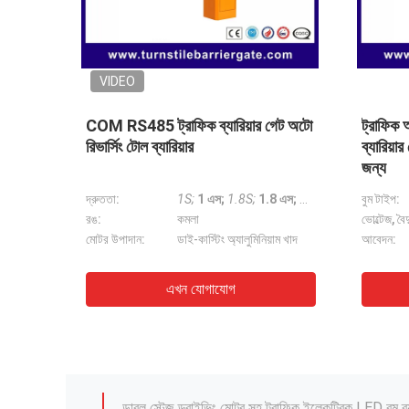
VIDEO
VIDE
ার্কিং
ডিসি সার্ভো মোটর সহ স্বয়ংক্রিয় বাধা গেট
ভারী দায়ি
5৫
6M বুম দৈর্ঘ্য এবং পার্কিং লট জন্য নিয়মিত
ট্রাফিক অ
গতি
সার্ভো ম
1.5 সে, 3 এস, 4 এস, 5 এস, 6 এস
বুম টাইপ:
বৃত্তাকার গর্জন
বল:
হাউজিং রঙ:
কমলা
মোটর:
আবেদন:
পার্কিং লট
দ্রুততা:
এখন যোগাযোগ
ডাবল স্টেজ ড্রাইভিং মোটর সহ ট্রাফিক ইলেকট্রিক LED বুম ব্য
পার্কিংয়ের জন্য 80 ডাব্লু লো নয়েজ স্বয়ংক্রিয় গাড়ি পার্ক স্কয়া
Road vehicle Parking Barrier Gate system acc