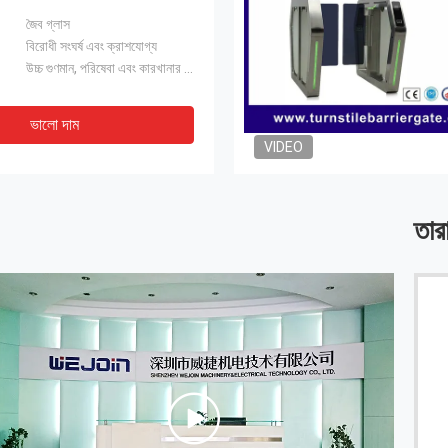
জৈব গ্লাস
বিরোধী সংঘর্ষ এবং ক্রাশযোগ্য
উচ্চ গুণমান, পরিষেবা এবং কারখানার মূল্য
ভালো দাম
VIDEO
তার
দুর্দান্ত পণ্য এবং দ্রুত বিতরণ!
------ জ্যান্ডি