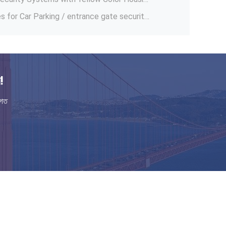
Custom Ticket Dispenser access control barrier , Boom Barrier Gate Parking Lot Arm Gate
Stainless Steel Full - auto Access Control Flap Barrier Gate With Double Channel
্ত্রিত অ্যাক্সেস টার্নস্টাইলগুলি
900mm Security Flap Barrier Turnstile Entry Systems Bi - direction In Aluminum Alloy
!
e Flap Barrier Auto Detection Flap Gate
িগত
r Gate With Loop Detecter Options
Automatic Boom Barrier Gate Arm with aluminum alloy housing and Optional Color