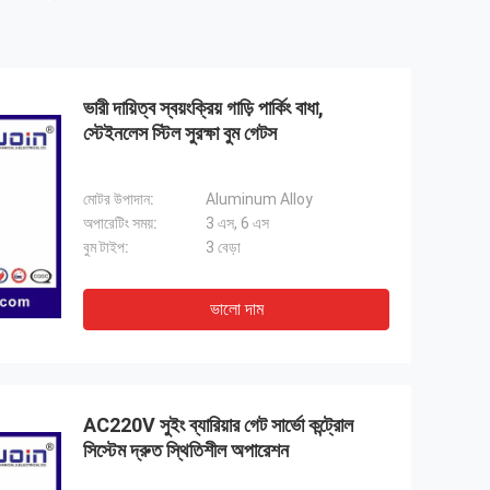
ভারী দায়িত্ব স্বয়ংক্রিয় গাড়ি পার্কিং বাধা,
স্টেইনলেস স্টিল সুরক্ষা বুম গেটস
মোটর উপাদান:
Aluminum Alloy
অপারেটিং সময়:
3 এস, 6 এস
বুম টাইপ:
3 বেড়া
ভালো দাম
AC220V সুইং ব্যারিয়ার গেট সার্ভো কন্ট্রোল
সিস্টেম দ্রুত স্থিতিশীল অপারেশন