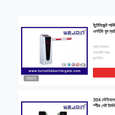
ইন্টেলিজেন্ট পার
এলইডি বুম ব্যার
মোটর উপাদান:
অপারেটিং সময়:
বুম টাইপ:
VIDEO
304 স্টেইনলেস স্
স্পীড গেট টার্ন