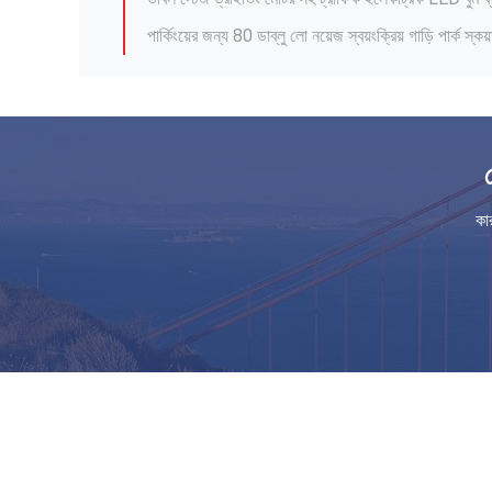
80W Bus station Automatic Boom Barrier Ga
Crank / Rod Road Structure Boom Barrier Gat
কা