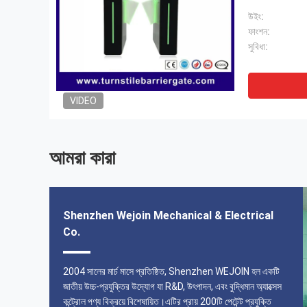
উইং:
ফাংশন:
সুবিধা:
VIDEO
আমরা কারা
Shenzhen Wejoin Mechanical & Electrical
Co.
বিদেশের বাজারের একটি সুপরিচিত ব্র্যান্ড ওয়েজইন সেরা পরিষেবা এবং পণ্য
দেখায়।
2004 সালের মার্চ মাসে প্রতিষ্ঠিত, Shenzhen WEJOIN হল একটি
জাতীয় উচ্চ-প্রযুক্তির উদ্যোগ যা R&D, উৎপাদন, এবং বুদ্ধিমান অ্যাক্সেস
------ ডেভিড ওয়াচির
কন্ট্রোল পণ্য বিক্রয়ে বিশেষায়িত।এটির প্রায় 200টি পেটেন্ট প্রযুক্তি