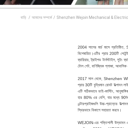
বাড়ি
/
আমাদের সম্পর্কে
/
Shenzhen Wejoin Mechanical & Electrical 
2004 সালের মার্চ মাসে প্রতিষ্ঠিত,
বিশেষায়িত।এটির প্রায় 200টি পেটেন্ট
ব্যারিয়ার, ট্রাইপড টার্নস্টাইল, সুইং
টোল গেট, বাণিজ্যিক প্লাজা, আবাসিক এ
2017 সাল থেকে, Shenzhen WEJOIN ব
প্রায় 30টি বুদ্ধিমান রোবট উত্পাদন
এটি সঠিকভাবে ডাই-কাস্টিং, আনুষাঙ্গ
হার 80% এর বেশি, যার মধ্যে 90% এর ব
এন্টারপ্রাইজগুলি উচ্চ-প্রান্তের উত্প
স্থিরভাবে বিকাশে সহায়তা করবে।
WEJOIN-এর শক্তিশালী উদ্ভাবন এবং R&