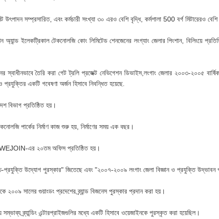
্ট উৎপাদন সম্প্রসারিত, এবং কর্মচারী সংখ্যা ৩০ এরও বেশি বৃদ্ধি, কর্মশালা 500 বর্গ মিটারেরও বেশি
ন অ্যান্ড ইলেকট্রিকাল টেকনোলজি কোং লিমিটেড শেনজেনের লংগ্যাং জেলার পিংশান, বিলিংয়ে প্রতিষ্
ের স্বাধীনভাবে তৈরি করা গেট ট্রলি প্রজেক্ট নেভিগেশন ডিভাইস,লংগাং জেলার ২০০৩-২০০৫ বার্ষি
ান ও প্রযুক্তির একটি গবেষণা অর্জন হিসাবে নিবন্ধিত হয়েছে.
েশ বিভাগ প্রতিষ্ঠিত হয়।
নোলজি পার্কের নির্মাণ কাজ শুরু হয়, নির্মাণের সময় এক বছর।
রে WEJOIN-এর ২০তম অফিস প্রতিষ্ঠিত হয়।
চ-প্রযুক্তি উদ্যোগ পুরস্কার" জিতেছে এবং "২০০৭-২০০৯ লংগাং জেলা বিজ্ঞান ও প্রযুক্তি উদ্ভাবন প
কে ২০০৯ সালের গুয়াংডং প্রদেশের ব্র্যান্ড বিজনেস পুরস্কার প্রদান করা হয়।
সম্ভাব্য ব্র্যান্ডিং এন্টারপ্রাইজগুলির মধ্যে একটি হিসাবে ওয়েজাইনকে পুরস্কৃত করা হয়েছিল।