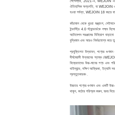
সেপ্টেম্বর, 2021-এ, WEJOIN একটি 
ঐতিহাসিক অগ্রগতি, যা WEJOIN এর উচ
হওয়া পর্যন্ত, WEJOIN 18 বছরে বাধা 
কাঁচামাল থেকে খুচরা যন্ত্রাংশ, সেইস
ইন্ডাস্ট্রি 4.0 স্ট্যান্ডার্ডকে লক্ষ
অটোমেশন সরঞ্জামের বিনিয়োগ বাড়ান
বুদ্ধিমান এবং আরও নির্ভরযোগ্য করে ত
প্রযুক্তিগত উদ্ভাবন, পণ্যের গুণম
দীর্ঘমেয়াদী উন্নয়নের স্তম্ভ।WEJ
বিক্রেতাদের উচ্চ-মানের পণ্য এবং পর
থাইল্যান্ড, দক্ষিণ আফ্রিকা, ইত্যাদি
প্রস্তুতকারক৷ .
উচ্চতর পণ্যের গুণমান এবং একটি উচ্চ-
থাকুন, কঠোর পরিশ্রম করুন, হৃদয় দিয