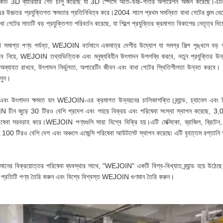
3D ব্যারিয়ার গেট চালু করেছে যা 3D স্পেসে অতি-উচ্চ-গতির অপারেশন অর্জন করেছে।এটি শি
্চতর প্রযুক্তিগত ক্ষমতার প্রতিনিধিত্ব করে।2004 সালে প্রথম সমন্বিত বাধা গেটের জন্ম থেক
গেটের সাতটি বড় প্রযুক্তিগত পরিবর্তন করেছে, যা শিল্পে প্রযুক্তির ক্রমাগত বিকাশের নেতৃত্ব দিয
াথে সমাপ্ত পণ্য পর্যন্ত, WEJOIN বর্তমানে একমাত্র দেশীয় উদ্যোগ যা সমগ্র শিল্প শৃঙ্খলে বড়
্য হিসেবে নিয়ে, WEJOIN তথ্যভিত্তিক এবং মনুষ্যবিহীন উৎপাদন উপলব্ধি করবে, নতুন প্রযুক্তির উন্
ো অব্যাহত রাখবে, উৎপাদন নির্ভুলতা, অপারেটিং জীবন এবং বাধা গেটের স্থিতিশীলতা উন্নত কর
ুলুন।
ান এবং উৎপাদন ক্ষমতা হল WEJOIN-এর ক্রমাগত উন্নয়নের চালিকাশক্তি।ব্র্যান্ড, চ্যানেল এ
OIN চীন জুড়ে 30 টিরও বেশি প্রদেশ এবং শহরে বিক্রয় এবং পরিষেবা সংস্থা স্থাপন করেছে, 3
িষেবা সরবরাহ করে।WEJOIN পণ্যগুলি সারা বিশ্বে বিক্রি হয়।এটি মেক্সিকো, ব্রাজিল, ব্রিটেন, ম
 সহ 100 টিরও বেশি দেশ এবং অঞ্চলে এজেন্সি পরিষেবা আউটলেট স্থাপন করেছে৷ এটি বৃহত্তম রপ্তানি
মানের বিক্রয়োত্তর পরিষেবা ব্যবস্থার সাথে, "WEJOIN" একটি বিশ্ব-বিখ্যাত ব্র্যান্ড হয়ে উঠে
়ে প্রতিটি পণ্য তৈরি করুন এবং বিশ্বে বিশ্বস্ত WEJOIN গুণমান তৈরি করুন।