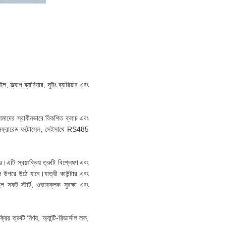
ফ্ল্যাপ ব্যারিয়ার, সুইং ব্যারিয়ার এবং
আমাদের স্বাধীনভাবে বিকশিত ক্লাচ এবং
ইট, ইনফ্রারেড ফটোসেল, সেইসাথে RS485
রে।এটি স্বয়ংক্রিয় ত্রুটি বিশ্লেষণ এবং
ে উপরে উঠে যাবে।যাত্রী কাউন্টার এবং
ল সফট স্টার্ট, ওভারক্লক সুরক্ষা এবং
িয় ত্রুটি নির্ণয়, অ্যান্টি-রিভার্সাল লক,