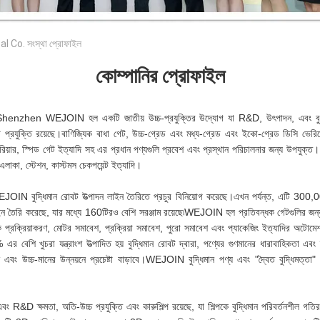
Co. সংস্থা প্রোফাইল
কোম্পানির প্রোফাইল
 Shenzhen WEJOIN হল একটি জাতীয় উচ্চ-প্রযুক্তির উদ্যোগ যা R&D, উৎপাদন, এবং বুদ্ধিমান
 প্রযুক্তি রয়েছে।বাণিজ্যিক বাধা গেট, উচ্চ-গ্রেড এবং মধ্য-গ্রেড এবং ইকো-গ্রেড ডিসি ভেরিয়েবল-
 ব্যারিয়ার, স্পিড গেট ইত্যাদি সহ এর প্রধান পণ্যগুলি প্রবেশ এবং প্রস্থান পরিচালনার জন্য উপযুক্
লাকা, স্টেশন, কাস্টমস চেকপয়েন্ট ইত্যাদি।
ুদ্ধিমান রোবট উত্পাদন লাইন তৈরিতে প্রচুর বিনিয়োগ করেছে।এখন পর্যন্ত, এটি 300,000 স
 লাইন তৈরি করেছে, যার মধ্যে 160টিরও বেশি সরঞ্জাম রয়েছে৷WEJOIN হল প্রতিবন্ধক গেটগুলির জন্য
িক প্রক্রিয়াকরণ, মোটর সমাবেশ, প্রক্রিয়া সমাবেশ, পুরো সমাবেশ এবং প্যাকেজিং ইত্যাদির অট
েশি খুচরা যন্ত্রাংশ উত্পাদিত হয় বুদ্ধিমান রোবট দ্বারা, পণ্যের গুণমানের ধারাবাহিকতা এবং স
াদন এবং উচ্চ-মানের উন্নয়নে প্রচেষ্টা বাড়াবে।WEJOIN বুদ্ধিমান পণ্য এবং "দ্বৈত বুদ্ধিমত্তা" এ
D ক্ষমতা, অতি-উচ্চ প্রযুক্তি এবং কারুশিল্প রয়েছে, যা শিল্পকে বুদ্ধিমান পরিবর্তনশীল গতি