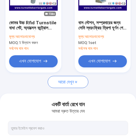
আমাদের সম্বন্ধে
কারখানা পরিদর্শন
কোমর উচ্চ Rfid Turnstile
বাস স্টেশন, সম্প্রদায়ের জন্য
বাধা গেট, অ্যাক্সেস কন্ট্রোল
সেমি স্বয়ংক্রিয় ত্রিপা ঘূর্ণন গেট
গুণমান নিয়ন্ত্রণ
Motorized ত্রিপাক্ষ
এক্সেস কন্ট্রোল সিস্টেম
মূল্য:
আলোচনাযোগ্য
মূল্য:
আলোচনাযোগ্য
অ্যাক্সেস সিস্টেম
MOQ:
1 বিন্যাস করুন
MOQ:
1set
খবর
সর্বশেষ দাম পান
সর্বশেষ দাম পান
মামলা
এখন যোগাযোগ
এখন যোগাযোগ
এখন চ্যাট করুন
আরো দেখুন
turnstile ব্যারিয়ার গেইট
একটি বার্তা রেখে যান
আমরা দ্রুত উত্তর দেব
পার্কিং ব্যারিয়ার গেট
স্বয়ংক্রিয় ব্যারিয়ার গেইট