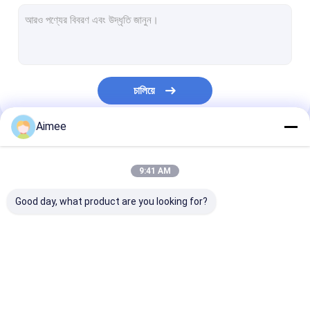
টোল গেট বাধা
বুoom ব্যারিয়ার গেট
গাড়ি পার্কিং ব্যারিয়ার গেট
চালিয়ে
ত্রিপাক্ষ ঘূর্ণন গেট
Aimee
বিজ্ঞাপন বাধা
আমাদের বিভাগসমূহ
অ-বসন্ত বাধা গেট
9:41 AM
অ্যাক্সেস কন্ট্রোল টানস্টাইল গেট
Good day, what product are you looking for?
তাড়নজাত ব্যারিয়ার গেইট
সুইং ব্যারিচার গেট
turnstile ব্যারিয়ার গেইট
পার্কিং ব্যারিয়ার গেট
স্বয়ংক্রিয় ব্যারিয়ার গ
সম্পূর্ণ উচ্চতা টার্নস্টাইল