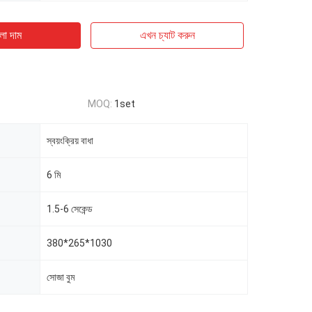
ো দাম
এখন চ্যাট করুন
MOQ:
1set
স্বয়ংক্রিয় বাধা
6 মি
1.5-6 সেকেন্ড
380*265*1030
সোজা বুম