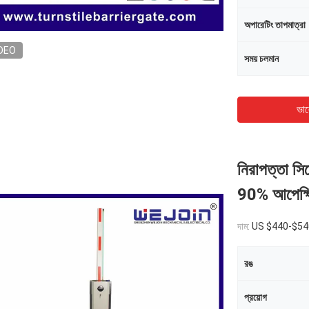
অপারেটিং তাপমাত্রা
DEO
সময় চলমান
ভাল
নিরাপত্তা সিস
90% আপেক্ষি
দাম:
US $440-$540
রঙ
প্রয়োগ