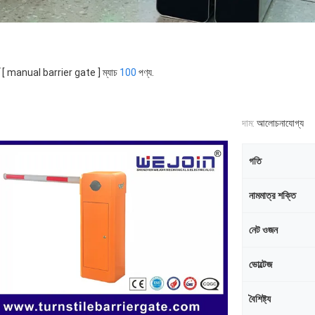
র্ড [ manual barrier gate ] ম্যাচ
100
পণ্য.
দাম:
আলোচনাযোগ্য
গতি
নামমাত্র শক্তি
নেট ওজন
ভোল্টেজ
বৈশিষ্ট্য