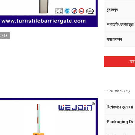
বুম দৈর্ঘ্য
অপারেটিং তাপমাত্রা
DEO
সময় চলমান
ভাল
দাম:
আলোচনাযোগ্য
বিশেষভাবে তুলে ধরা
Packaging Det