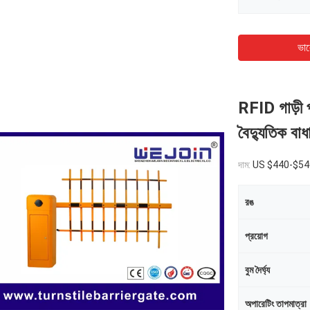
ভাল
RFID গাড়ী পা
বৈদ্যুতিক বাধা
দাম:
US $440-$540
রঙ
প্রয়োগ
বুম দৈর্ঘ্য
অপারেটিং তাপমাত্রা