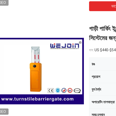
DEO
ভাল
গাড়ী পার্কিং ই
সিস্টেমের জন্
দাম:
US $440-$540
রঙ
প্রয়োগ
বুম দৈর্ঘ্য
অপারেটিং তাপমাত্রা
DEO
সময় চলমান