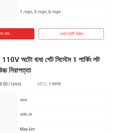
1 সেকেন্ড, 3 সেকেন্ড, 6 সেকেন্ড
ো দাম
এখন চ্যাট করুন
0V অটো বাধা গেট সিস্টেম 1 পার্কিং লট
উচ্চ নিরাপত্তা
.00 / Units
MOQ:
1 ইউনিট
কমলা
পার্কিং লট
Max.6m