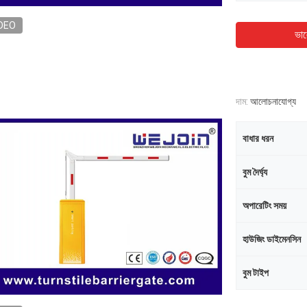
DEO
ভাল
দাম:
আলোচনাযোগ্য
বাধার ধরন
বুম দৈর্ঘ্য
অপারেটিং সময়
হাউজিং ডাইমেনসিন
বুম টাইপ