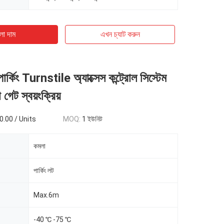
ো দাম
এখন চ্যাট করুন
র্কিং Turnstile অ্যাক্সেস কন্ট্রোল সিস্টেম
 গেট স্বয়ংক্রিয়
.00 / Units
MOQ:
1 ইউনিট
কমলা
পার্কিং লট
Max.6m
-40 ℃ -75 ℃