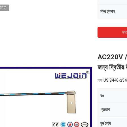
DEO
সময় চলমান
ভাল
AC220V / 11
জন্য দ্বিতীয় 
দাম:
US $440-$540
রঙ
প্রয়োগ
বুম দৈর্ঘ্য