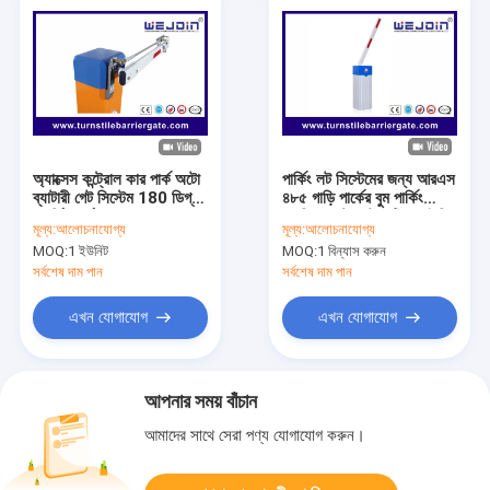
অ্যাক্সেস কন্ট্রোল কার পার্ক অটো
পার্কিং লট সিস্টেমের জন্য আরএস
ব্যাটারী গেট সিস্টেম 180 ডিগ্রী
৪৮৫ গাড়ি পার্কের বুম পার্কিং
ফোর্ডিং আর্ম সঙ্গে
ব্যারিয়ার গেট অটোমেটিক আইপি
মূল্য:
আলোচনাযোগ্য
মূল্য:
আলোচনাযোগ্য
৫৪
MOQ:
1 ইউনিট
MOQ:
1 বিন্যাস করুন
সর্বশেষ দাম পান
সর্বশেষ দাম পান
এখন যোগাযোগ
এখন যোগাযোগ
আপনার সময় বাঁচান
আমাদের সাথে সেরা পণ্য যোগাযোগ করুন।