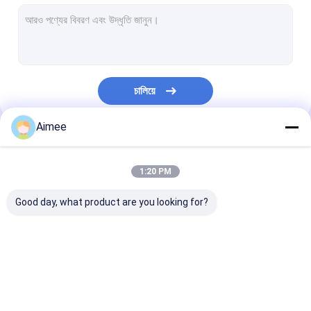
টোল গেট বাধা
বুoom ব্যারিয়ার গেট
গাড়ি পার্কিং ব্যারিয়ার গেট
চালিয়ে
ত্রিপাক্ষ ঘূর্ণন গেট
Aimee
বিজ্ঞাপন বাধা
আমাদের বিভাগসমূহ
অ-বসন্ত বাধা গেট
1:20 PM
অ্যাক্সেস কন্ট্রোল টানস্টাইল গেট
Good day, what product are you looking for?
তাড়নজাত ব্যারিয়ার গেইট
সুইং ব্যারিচার গেট
turnstile ব্যারিয়ার গেইট
পার্কিং ব্যারিয়ার গেট
স্বয়ংক্রিয় ব্যারিয়ার গ
সম্পূর্ণ উচ্চতা টার্নস্টাইল