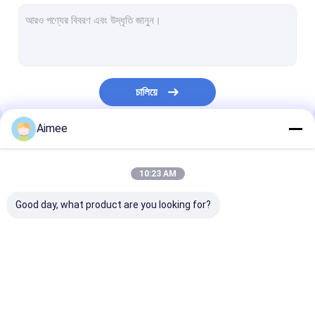
টোল গেট বাধা
বুoom ব্যারিয়ার গেট
গাড়ি পার্কিং ব্যারিয়ার গেট
চালিয়ে
ত্রিপাক্ষ ঘূর্ণন গেট
Aimee
বিজ্ঞাপন বাধা
আমাদের বিভাগসমূহ
অ-বসন্ত বাধা গেট
10:23 AM
অ্যাক্সেস কন্ট্রোল টানস্টাইল গেট
Good day, what product are you looking for?
তাড়নজাত ব্যারিয়ার গেইট
সুইং ব্যারিচার গেট
turnstile ব্যারিয়ার গেইট
পার্কিং ব্যারিয়ার গেট
স্বয়ংক্রিয় ব্যারিয়ার গ
সম্পূর্ণ উচ্চতা টার্নস্টাইল