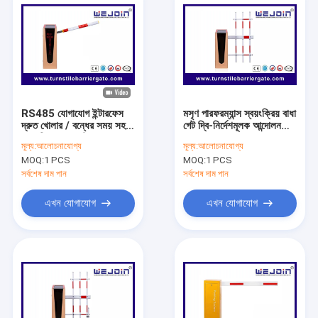
RS485 যোগাযোগ ইন্টারফেস
মসৃণ পারফরম্যান্স স্বয়ংক্রিয় বাধা
দ্রুত খোলার / বন্ধের সময় সহ
গেট দ্বি-নির্দেশমূলক আন্দোলন
স্বয়ংক্রিয় বাধা গেট
সঙ্গে
মূল্য:
আলোচনাযোগ্য
মূল্য:
আলোচনাযোগ্য
MOQ:
1 PCS
MOQ:
1 PCS
সর্বশেষ দাম পান
সর্বশেষ দাম পান
এখন যোগাযোগ
এখন যোগাযোগ
বাড়ি
পণ্য
ভিডিও