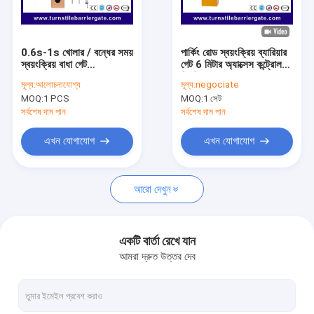
আমাদের সম্বন্ধে
কারখানা পরিদর্শন
0.6s-1s খোলার / বন্ধের সময়
পার্কিং রোড স্বয়ংক্রিয় ব্যারিয়ার
স্বয়ংক্রিয় বাধা গেট
গেট 6 মিটার অ্যাক্সেস কন্ট্রোল
গুণমান নিয়ন্ত্রণ
AC220V/110V
সিস্টেম
মূল্য:
আলোচনাযোগ্য
মূল্য:
negociate
MOQ:
1 PCS
MOQ:
1 সেট
খবর
সর্বশেষ দাম পান
সর্বশেষ দাম পান
মামলা
এখন যোগাযোগ
এখন যোগাযোগ
এখন চ্যাট করুন
আরো দেখুন
turnstile ব্যারিয়ার গেইট
একটি বার্তা রেখে যান
আমরা দ্রুত উত্তর দেব
পার্কিং ব্যারিয়ার গেট
স্বয়ংক্রিয় ব্যারিয়ার গেইট