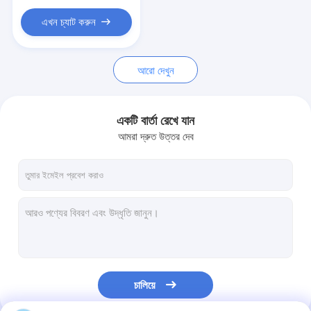
গেট মোটর স্লাইডিং
এখন চ্যাট করুন
পার্কিং স্পেস লক
আরো দেখুন
একটি বার্তা রেখে যান
আমরা দ্রুত উত্তর দেব
চালিয়ে