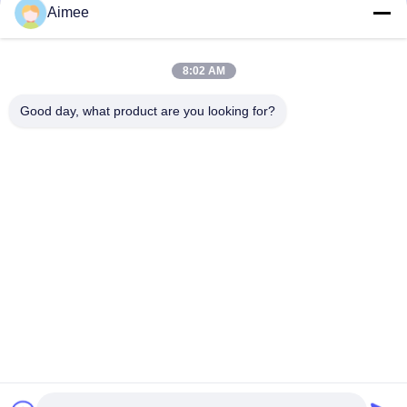
Aimee
আমাদের বিভাগসমূহ
8:02 AM
Good day, what product are you looking for?
turnstile ব্যারিয়ার গেইট
পার্কিং ব্যারিয়ার গেট
স্বয়ংক্রিয় ব্যারিয়ার গ
বাড়ি
আমাদের
আমাদের সাথে যোগাযোগ
Desktop
Site
সম্পর্কে
করুন
সাইট ম্যাপ
গোপনীয়তা নীতি
গুণ
turnstile ব্যারিয়ার গেইট
চীন কারখানা.Copyright © 2026 Shenzhen Wejoin
Mechanical & Electrical Co.. All Rights Reserved.