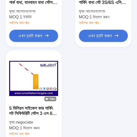
পার্ক বাধা, যানবাহন বাধা গেটস
পার্কিং বাধা গেট 3S/6S এসি
টোল গেট বাধা
স্টিল হাউজিং
মোটর
মূল্য:
আলোচনাযোগ্য
মূল্য:
আলোচনাযোগ্য
MOQ:
বুoom ব্যারিয়ার গেট
1 ইউনিট
MOQ:
1 বিন্যাস করুন
সর্বশেষ দাম পান
সর্বশেষ দাম পান
গাড়ি পার্কিং ব্যারিয়ার গেট
এখন চ্যাট করুন
এখন চ্যাট করুন
ত্রিপাক্ষ ঘূর্ণন গেট
বিজ্ঞাপন বাধা
অ-বসন্ত বাধা গেট
অ্যাক্সেস কন্ট্রোল টানস্টাইল গেট
তাড়নজাত ব্যারিয়ার গেইট
5 মিলিয়ন সাইকেল কার পার্কিং
সুইং ব্যারিচার গেট
লট সিকিউরিটি গেটস 3 এস 6
এস অপারেটিং সময় সিই
মূল্য:
negociate
প্রশংসাপত্র
সম্পূর্ণ উচ্চতা টার্নস্টাইল
MOQ:
1 বিন্যাস করুন
সর্বশেষ দাম পান