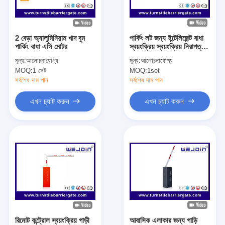
আমাদের সম্বন্ধে
কারখানা পরিদর্শন
2 বেড়া অ্যালুমিনিয়াম খাদ বুম
পার্কিং লট জন্য ইন্টেলিজেন্ট বাধা
পার্কিং বাধা এসি মোটর
স্বয়ংক্রিয় স্বয়ংক্রিয় নিরাপত্তা
গুণমান নিয়ন্ত্রণ
গেট সোজা স্টুডিও
মূল্য:
আলোচনাযোগ্য
মূল্য:
আলোচনাযোগ্য
MOQ:
1 সেট
MOQ:
1set
খবর
সর্বশেষ দাম পান
সর্বশেষ দাম পান
মামলা
এখন চ্যাট করুন
এখন চ্যাট করুন
এখন চ্যাট করুন
turnstile ব্যারিয়ার গেইট
পার্কিং ব্যারিয়ার গেট
স্বয়ংক্রিয় ব্যারিয়ার গেইট
রিমোট কন্ট্রোল স্বয়ংক্রিয় গাড়ী
আবাসিক এলাকার জন্য গাড়ি