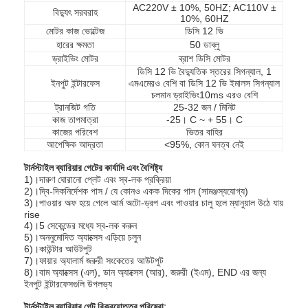
AC220V ± 10%, 50HZ; AC110V ±
বিদ্যুৎ সরবরাহ
10%, 60HZ
মোটর কাজ ভোল্টেজ
ডিসি 12 ভি
হারের ক্ষমতা
50 ডাব্লু
ড্রাইভিং মোটর
ব্রাশ ডিসি মোটর
ডিসি 12 ভি বৈদ্যুতিক স্তরের সিগন্যাল, 1
ইনপুট ইন্টারফেস
এমএমেরও বেশি বা ডিসি 12 ভি ইমালস সিগন্যাল
চলমান ড্রাইভিং10ms এরও বেশি
ট্রানজিট গতি
25-32 জন / মিনিট
কাজ তাপমাত্রা
-25। C ~ + 55। C
কাজের পরিবেশ
ভিতর বাহির
আপেক্ষিক আদ্রতা
<95%, কোন ঘনত্ব নেই
টার্নস্টাইল ব্যারিয়ার গেটের কার্যাদি এবং বৈশিষ্ট্য
1)।দারুণ ঘোরানো প্লেট এবং স্ব-লক প্রক্রিয়া
2)।দ্বি-দিকনির্দেশক পাস / যে কোনও একক দিকের পাস (সামঞ্জস্যযোগ্য)
3)।পাওয়ার অফ হয়ে গেলে আর্ম অটো-ড্রপ এবং পাওয়ার চালু হলে ম্যানুয়াল উঠে যায়
rise
4)।5 সেকেন্ডের মধ্যে স্ব-লক করুন
5)।অননুমোদিত অ্যাক্সেস এড়িয়ে চলুন
6)।কাউন্টার আউটপুট
7)।ফায়ার অ্যালার্ম জরুরী সংকেতের আউটপুট
8)।বাম অ্যাক্সেস (এল), ডান অ্যাক্সেস (আর), জরুরী (ইএম), END এর জন্য
ইনপুট ইন্টারফেসগুলি উপলভ্য
টার্নস্টাইল ব্যারিয়ার গেট বিক্রয়োত্তর পরিষেবা: