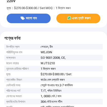
220V
মূল্য：$270.00-$300.00 / Set
MOQ：1 বিন্যাস করুন
ভালো দাম
এখন চ্যাট করুন
পণ্যের বর্ণনা
উৎপত্তি স্থল
শেনচেন, চীন
পরিচিতিমুলক নাম
WEJOIN
সাক্ষ্যদান
SO 9001:2008, CE,
মডেল নম্বার
WJTS210
ন্যূনতম চাহিদার পরিমাণ
1 বিন্যাস করুন
মূল্য
$270.00-$300.00 / Set
প্যাকেজিং বিবরণ
কাঠের কেস রপ্তানি করুন
ডেলিভারি সময়
পেমেন্ট পাওয়ার পরে 2-7 কার্যদিবস
পরিশোধের শর্ত
T/T, পশ্চিম ইউনিয়ন
যোগানের ক্ষমতা
1, 0000 সেট / মাস
ক্যাবিনেটের উপাদান
304 স্টেইনলেস স্টীল