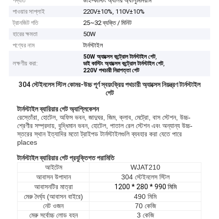
পদ্ধতি
ডাই-কাস্টিং অ্যালয় অ্যালুমিনিয়াম
পাওয়ার সাপ্লাই
220V±10%, 110V±10%
ট্রানজিট গতি
25~32 ব্যক্তি / মিনিট
হারের ক্ষমতা
50W
পণ্যের নাম
টার্নস্টাইল
,
50W অ্যাক্সেস কন্ট্রোল টার্নস্টাইল গেট
লক্ষণীয় করা:
,
ডাই কাস্টিং অ্যাক্সেস কন্ট্রোল টার্নস্টাইল গেট
220V পথচারী নিরাপত্তা গেট
304 স্টেইনলেস স্টিল কোমর-উচ্চ পূর্ণ স্বয়ংক্রিয় পথচারী অ্যাক্সেস নিয়ন্ত্রণ টার্নস্টাইল
গেট
টার্নস্টাইল ব্যারিয়ার গেট অ্যাপ্লিকেশন
রেস্তোঁরা, হোটেল, অফিস ভবন, জাদুঘর, জিম, ক্লাব, মেট্রো, বাস স্টেশন, উচ্চ-
শ্রেণীর সম্প্রদায়, বুদ্ধিমান ভবন, হোটেল, পাতাল রেল স্টেশন এবং অন্যান্য উচ্চ-
স্তরের স্থান ইত্যাদির মতো ট্রাইপড টার্নস্টাইলগুলি ব্যবহার করা যেতে পারে
places
টার্নস্টাইল ব্যারিয়ার গেট প্রযুক্তিগত পরামিতি
আইটেম
WJAT210
আবাসন উপাদান
304 স্টেইনলেস স্টিল
আবাসনটির মাত্রা
1200 * 280 * 990 মিমি
মেরু দৈর্ঘ্য (আবাসন বাইরে)
490 মিমি
নেট ওজন
70 কেজি
মেরু সর্বোচ্চ লোড বহন
3 কেজি