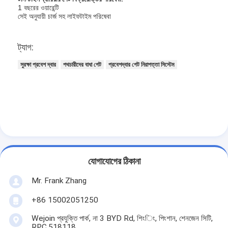
1 বছরের ওয়ারেন্টি
সেই অনুযায়ী চার্জ সহ লাইফটাইম পরিষেবা
ট্যাগ:
সুরক্ষা প্রবেশ দ্বার
পথচারীদের বাধা গেট
প্রবেশদ্বার গেট নিরাপত্তা সিস্টেম
যোগাযোগের ঠিকানা
বাড়ি
Mr. Frank Zhang
পণ্য
+86 15002051250
ভিডিও
Wejoin প্রযুক্তি পার্ক, না 3 BYD Rd, শিংিং, পিংশান, শেনজেন সিটি,
RPC.518118