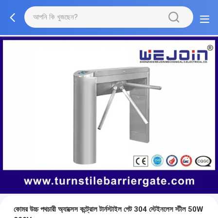
কোমর উচ্চ পথচারী অ্যাক্সেস কন্ট্রোল টার্নস্টাইল গেট 304 স্টেইনলেস স্টীল 50W