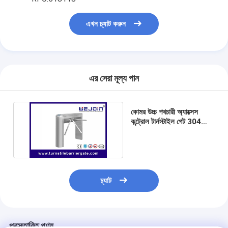
আমাদের সম্বন্ধে
এখন চ্যাট করুন
কারখানা পরিদর্শন
গুণমান নিয়ন্ত্রণ
খবর
এর সেরা মূল্য পান
মামলা
কোমর উচ্চ পথচারী অ্যাক্সেস
কন্ট্রোল টার্নস্টাইল গেট 304
এখন চ্যাট করুন
স্টেইনলেস স্টীল 50W 220V
turnstile ব্যারিয়ার গেইট
চ্যাট
পার্কিং ব্যারিয়ার গেট
স্বয়ংক্রিয় ব্যারিয়ার গেইট
প্রস্তাবিত পণ্য