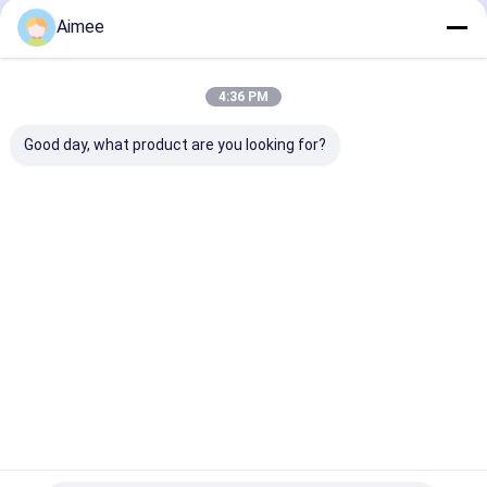
টোল গেট বাধা
Aimee
বুoom ব্যারিয়ার গেট
4:36 PM
গাড়ি পার্কিং ব্যারিয়ার গেট
Good day, what product are you looking for?
ত্রিপাক্ষ ঘূর্ণন গেট
বিজ্ঞাপন বাধা
ট্রাফিক প্রভা স্বয়ংক্রিয় এক্সেস
রেস্টুরেন্ট এবং হোটেলগুলিতে
304 স্টেইনলেস স্টীল 
কন্ট্রোল ঘূর্ণমান গেট অটো ডাউন
সুরক্ষিত অ্যাক্সেসের জন্য সুদর্শন
টার্নস্টাইল গেট উচ্চ স্
এবং অটো আপ
ঘোরানো প্লেট সহ স্টেইনলেস
এবং বিল্ডিং জন্য
অ-বসন্ত বাধা গেট
স্টিলের স্ট্রিপড টার্নস্টাইল গেট
ভালো দাম
ভালো দাম
ভালো দাম
অ্যাক্সেস কন্ট্রোল টানস্টাইল গেট
তাড়নজাত ব্যারিয়ার গেইট
বাড়ি
আমাদের
আমাদের সাথে যোগাযোগ
Desktop
Site
সম্পর্কে
করুন
সুইং ব্যারিচার গেট
সাইট ম্যাপ
গোপনীয়তা নীতি
গুণ
turnstile ব্যারিয়ার গেইট
চীন কারখানা.Copyright © 2026 Shenzhen Wejoin
সম্পূর্ণ উচ্চতা টার্নস্টাইল
Mechanical & Electrical Co.. All Rights Reserved.