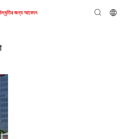
উদ্ধৃতির জন্য আবেদন
া