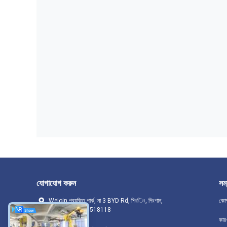
যোগাযোগ করুন
সম্
Wejoin প্রযুক্তি পার্ক, না 3 BYD Rd, শিংিং, পিংশান,
কোম
শেনজেন সিটি, RPC.518118
কার