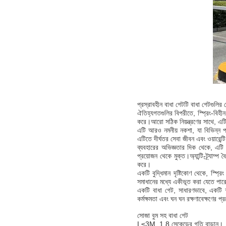
প্রস্রাবহীন বাধা গেটটি বাধা গেটগুলি
ঐতিহ্যগতগুলির বিপরীতে, স্প্রিং-বিহীন
করে।আরো সঠিক নিয়ন্ত্রণের সাথে, এটি
এটি আরও নমনীয় নকশা, যা বিভিন্ন পর
এটিতে দীর্ঘতর সেবা জীবন এবং ওয়ারেন্টি 
ব্যবহারের অভিজ্ঞতার দিক থেকে, এটি রক
প্রয়োজন থেকে মুক্ত।অ্যান্টি-ট্র্যাম
করে।
একটি বুদ্ধিমান দৃষ্টিকোণ থেকে, স্প্র
সমাধানের মধ্যে একীভূত করা যেতে পারে
একটি বাধা গেট, সাধারণভাবে, একটি শার
কর্মক্ষমতা এবং ঘন ঘন রক্ষণাবেক্ষণের
সোজা বুম সহ বাধা গেট
L≤3M, 1.8 সেকেন্ডের গতি বাড়ান।