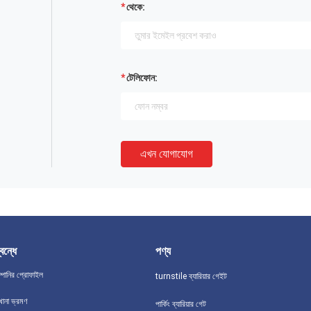
থেকে:
টেলিফোন:
এখন যোগাযোগ
বন্ধে
পণ্য
্পানির প্রোফাইল
turnstile ব্যারিয়ার গেইট
খানা ভ্রমণ
পার্কিং ব্যারিয়ার গেট