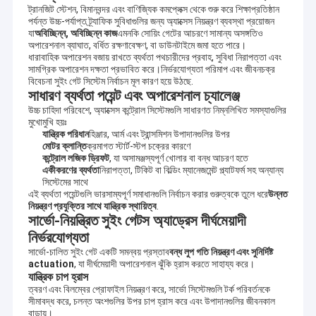
ট্রানজিট স্টেশন, বিমানবন্দর এবং বাণিজ্যিক কমপ্লেক্স থেকে শুরু করে শিক্ষাপ্রতিষ্ঠান
পর্যন্ত উচ্চ-পর্যাপ্ত ট্র্যাফিক সুবিধাগুলির জন্য অ্যাক্সেস নিয়ন্ত্রণ ব্যবস্থা প্রয়োজন
যা
অবিচ্ছিন্ন, অবিচ্ছিন্ন কাজ
এমনকি সোয়িং গেটের আচরণে সামান্য অসঙ্গতিও
অপারেশনাল ব্যাঘাত, বর্ধিত রক্ষণাবেক্ষণ, বা ডাউনটাইমে জমা হতে পারে।
ধারাবাহিক অপারেশন বজায় রাখতে ব্যর্থতা পথচারীদের প্রবাহ, সুবিধা নিরাপত্তা এবং
সামগ্রিক অপারেশন দক্ষতা প্রভাবিত করে।নির্ভরযোগ্যতা পরিমাপ এবং জীবনচক্র
বিবেচনা সুইং গেট সিস্টেম নির্বাচন মূল কারণ হয়ে উঠছে.
সাধারণ ব্যর্থতা পয়েন্ট এবং অপারেশনাল চ্যালেঞ্জ
উচ্চ চাহিদা পরিবেশে, অ্যাক্সেস কন্ট্রোল সিস্টেমগুলি সাধারণত নিম্নলিখিত সমস্যাগুলির
মুখোমুখি হয়ঃ
যান্ত্রিক পরিধান
হিঞ্জার, আর্ম এবং ট্রান্সমিশন উপাদানগুলির উপর
মোটর ক্লান্তি
ক্রমাগত স্টার্ট-স্টপ চক্রের কারণে
কন্ট্রোল লজিক ড্রিফট
, যা অসামঞ্জস্যপূর্ণ খোলার বা বন্ধ আচরণ হতে
একীকরণের ব্যর্থতা
নিরাপত্তা, টিকিট বা বিল্ডিং ম্যানেজমেন্ট প্ল্যাটফর্ম সহ অন্যান্য
সিস্টেমের সাথে
এই ব্যর্থতা পয়েন্টগুলি ভারসাম্যপূর্ণ সমাধানগুলি নির্বাচন করার গুরুত্বকে তুলে ধরে
উন্নত
নিয়ন্ত্রণ প্রযুক্তির সাথে যান্ত্রিক স্থায়িত্ব
.
সার্ভো-নিয়ন্ত্রিত সুইং গেটস অ্যাড্রেস দীর্ঘমেয়াদী
নির্ভরযোগ্যতা
সার্ভো-চালিত সুইং গেট একটি সমন্বয় প্রস্তাব
বন্ধ লুপ গতি নিয়ন্ত্রণ এবং সুনির্দিষ্ট
actuation
, যা দীর্ঘমেয়াদী অপারেশনাল ঝুঁকি হ্রাস করতে সাহায্য করে।
যান্ত্রিক চাপ হ্রাস
ত্বরণ এবং বিলম্বের প্রোফাইল নিয়ন্ত্রণ করে, সার্ভো সিস্টেমগুলি টর্ক পরিবর্তনকে
সীমাবদ্ধ করে, চলন্ত অংশগুলির উপর চাপ হ্রাস করে এবং উপাদানগুলির জীবনকাল
বাড়ায়।