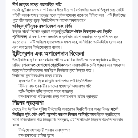
দীর্ঘ চক্রের মধ্যে ধারাবাহিক গতি
সার্ভো কন্ট্রোল লোড বা পরিধানের ধীরে ধীরে পরিবর্তনগুলির জন্য ক্ষতিপূরণ দেয়, গেইট
গতিটি কয়েক হাজার চক্রের মধ্যে পূর্বাভাসযোগ্য থাকে তা নিশ্চিত করে।এটি সিস্টেমের
পুরো জীবনচক্র জুড়ে স্থিতিশীল অপারেশন অবদান রাখে.
ভবিষ্যদ্বাণীমূলক রক্ষণাবেক্ষণ এবং নির্ণয়
উন্নত সার্ভো সিস্টেম প্রায়ই অন্তর্ভুক্ত
রিয়েল-টাইম ফিডব্যাক এবং স্থিতি
প্রতিবেদন
, যা রক্ষণাবেক্ষণ দলগুলিকে ব্যর্থতার আগে সম্ভাব্য সমস্যাগুলি সনাক্ত
করতে দেয়। এটি অগ্রিম হস্তক্ষেপকে সক্ষম করে, অনির্ধারিত ডাউনটাইম হ্রাস করে
এবং অপারেশন নির্ভরযোগ্যতা বাড়ায়।
ইন্টিগ্রেশন এবং অপারেশনাল বিবেচনা
উচ্চ ট্রাফিক সুবিধা ক্রমবর্ধমান গেট যে একাধিক সিস্টেমের সঙ্গে মসৃণভাবে একীভূত
চাহিদা।
মানসম্মত যোগাযোগ প্রোটোকল
এবং ডায়াগনস্টিক ডেটা প্রদান করে অ্যাক্সেস
কন্ট্রোল ইকোসিস্টেমের সামগ্রিক নির্ভরযোগ্যতা উন্নত করে।
নির্বাচনের মূল বিষয়গুলির মধ্যে রয়েছেঃ
ক্রমাগত উচ্চ-ফ্রিকোয়েন্সি অপারেশনে গেট স্থিতিশীলতা
বিভিন্ন ব্যবহারকারীর লোডের মধ্যে পূর্বাভাসযোগ্য গতি
মাল্টি-সিস্টেম ইন্টিগ্রেশনের সাথে সামঞ্জস্য
রক্ষণাবেক্ষণের পরিকল্পনার জন্য অপারেশনাল ডেটার প্রাপ্যতা
শিল্পের প্রত্যাশা
যেহেতু উচ্চ ট্রাফিক সুবিধা দীর্ঘমেয়াদী অপারেশন স্থিতিশীলতা অগ্রাধিকার,
সার্ভো
নিয়ন্ত্রিত সুইং গেট একটি পছন্দসই সমাধান হিসাবে আবির্ভূত হয়
যান্ত্রিক স্থায়িত্বের
সাথে অভিযোজিত গতি নিয়ন্ত্রণের সমন্বয়ে, এই সিস্টেমগুলি নিম্নলিখিতগুলি সরবরাহ
করেঃ
নির্ভরযোগ্য পথচারী প্রবাহ ব্যবস্থাপনা
রক্ষণাবেক্ষণের চাহিদা হ্রাস