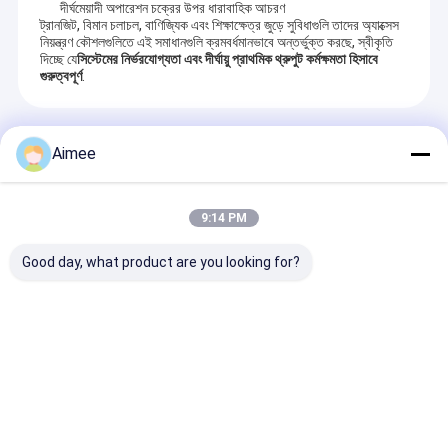
দীর্ঘমেয়াদী অপারেশন চক্রের উপর ধারাবাহিক আচরণ
ট্রানজিট, বিমান চলাচল, বাণিজ্যিক এবং শিক্ষাক্ষেত্র জুড়ে সুবিধাগুলি তাদের অ্যাক্সেস
নিয়ন্ত্রণ কৌশলগুলিতে এই সমাধানগুলি ক্রমবর্ধমানভাবে অন্তর্ভুক্ত করছে, স্বীকৃতি
দিচ্ছে যে
সিস্টেমের নির্ভরযোগ্যতা এবং দীর্ঘায়ু প্রাথমিক থ্রুপুট কর্মক্ষমতা হিসাবে
গুরুত্বপূর্ণ
.
প্রস্তাবিত পণ্য
Aimee
9:14 PM
Good day, what product are you looking for?
স্বয়ংক্রিয় বাধা গেট 90 ডিগ্রী
10 মিলিয়ন টাইমস 150W 6
স্বয়ংক্রিয় গাড়ী পার্ক বা
ভাঁজ বুম এবং মসৃণ 6M বুম
মি বুম যানবাহন ব্যারিয়ার গেট
অপারেশন জন্য পরিবর্তনশীল
ফ্রিকোয়েন্সি মোটর সঙ্গে
অনুসন্ধান পাঠান
অনুসন্ধান পাঠান
অনুসন্ধান পা