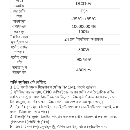
মোটর
DC310V
ভোল্টেজ
ঘের রেটিং
IP54
কাজ
-35°C~+85°C
তাপমাত্রা
এমটিবিএফ
10000000 বার
কর্ম চক্র
100%
ট্রাফিক ফ্লো
24 ঘন্টা নিরবচ্ছিন্ন অপারেশন
অ্যাপ্লিকেশন
সর্বোচ্চ মোটর
300W
পাওয়ার
সর্বোচ্চ মোটর
90r/মিনিট
গতি
সর্বোচ্চ ঘূর্ণন
480N.m
সঁচারক বল
পার্কিং ব্যারিয়ার গেট বৈশিষ্ট্য:
1.DC স্থায়ী চুম্বক সিঙ্ক্রোনাস মোটর(PMSM), সার্ভো কন্ট্রোল।
2.সুপিরিয়র পারফরম্যান্স, CNC মেশিন টুলের প্রধান মোটর এবং বৈদ্যুতিক গাড়ির
মোটরের সমতুল্য, এতে উচ্চ নিয়ন্ত্রণের নির্ভুলতা, উচ্চ ঘূর্ণন সঁচারক বল ঘনত্ব, ভাল
টর্ক ব্যালেন্স, কম শক্তি খরচ, উচ্চ দক্ষতা, কম তাপ এবং কম শব্দ রয়েছে।
3. দ্বি-দিক বুম হোল্ডার ডিজাইন: বাম-ইনস্টলেশন এবং ডান-ইনস্টলেশন সহজেই এবং
দ্রুত বিনিময় করা যেতে পারে।
4. ইলেকট্রনিক ক্লাচ ডিজাইন: পাওয়ার অফ হলে মোটর আনলক বা লক করা আরও
সুবিধাজনক।(পেটেন্ট প্রযুক্তি)
5. তিনটি টেনশন স্প্রিং ক্র্যাঙ্ক ট্রান্সমিশন ডিজাইন, আরও স্থিতিশীল এবং