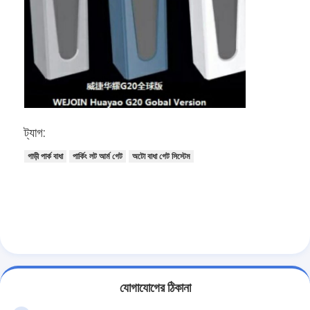
আমাদের সম্বন্ধে
কারখানা পরিদর্শন
গুণমান নিয়ন্ত্রণ
খবর
ট্যাগ:
মামলা
গাড়ী পার্ক বাধা
পার্কিং লট আর্ম গেট
অটো বাধা গেট সিস্টেম
এখন চ্যাট করুন
turnstile ব্যারিয়ার গেইট
পার্কিং ব্যারিয়ার গেট
যোগাযোগের ঠিকানা
স্বয়ংক্রিয় ব্যারিয়ার গেইট