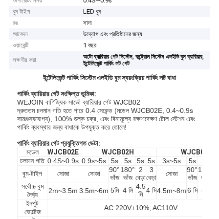
অপারেটিং সময়
0.4S~0.9s
বুম টাইপ
LED বুম
রঙ
সাদা
আবেদন
উদ্যোগ এবং প্রতিষ্ঠানের জন্য
ওয়ারেন্টি
1 বছর
,
,
অটো ব্যারিয়ার গেট সিস্টেম
কন্ট্রোল সিস্টেম এলইডি বুম ব্যারিয়ার
লক্ষণীয় করা:
ইন্টেলিজেন্ট পার্কিং লট গেট
ইন্টেলিজেন্ট পার্কিং সিস্টেম এলইডি বুম স্বয়ংক্রিয় পার্কিং লট বাধা
পার্কিং ব্যারিয়ার গেট সংক্ষিপ্ত ভূমিকা:
WEJOIN বাণিজ্যিক সার্ভো ব্যারিয়ার গেট WJCB02
দ্রুততম চলমান গতি হতে পারে 0.4 সেকেন্ড (মডেল WJCB02E, 0.4~0.9s
সামঞ্জস্যযোগ্য), 100% শুল্ক চক্র, এবং বিনামূল্যে রক্ষণাবেক্ষণ টোল স্টেশন এবং
পার্কিং ব্যবস্থার জন্য বাধাকে উপযুক্ত করে তোলে!
পার্কিং ব্যারিয়ার গেট প্রযুক্তিগত ডেটা:
মডেল
WJCB02E
WJCB02H
WJCB02I
চলমান গতি
0.4S~0.9s
0.9s~5s
5s
5s
5s
5s
3s~5s
5s
5s
5
90°
180°
2
3
90°
180°
বুম-টাইপ
সোজা
সোজা
সোজা
ভাঁজ
ভাঁজ
বেড়া
বেড়া
ভাঁজ
ভাঁজ
বে
সর্বোচ্চ বুম
4.5
5মি
4 মি
4 মি
6 মি
5মি
6 
2m~3.5m
3.5m~6m
4.5m~8m
মি
দৈর্ঘ্য
ইনপুট
AC 220V±10%, AC110V
ভোল্টেজ