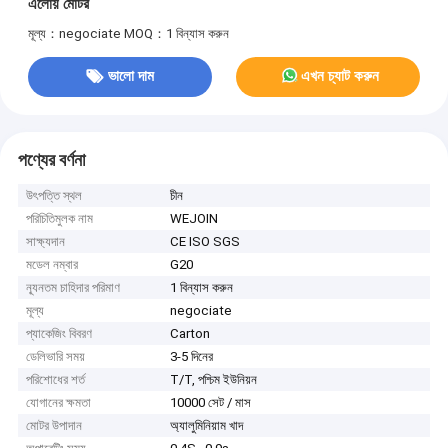
এলোয় মোটর
মূল্য：negociate
MOQ：1 বিন্যাস করুন
ভালো দাম
এখন চ্যাট করুন
পণ্যের বর্ণনা
উৎপত্তি স্থল
চীন
পরিচিতিমুলক নাম
WEJOIN
সাক্ষ্যদান
CE ISO SGS
মডেল নম্বার
G20
ন্যূনতম চাহিদার পরিমাণ
1 বিন্যাস করুন
মূল্য
negociate
প্যাকেজিং বিবরণ
Carton
ডেলিভারি সময়
3-5 দিনের
পরিশোধের শর্ত
T/T, পশ্চিম ইউনিয়ন
যোগানের ক্ষমতা
10000 সেট / মাস
মোটর উপাদান
অ্যালুমিনিয়াম খাদ