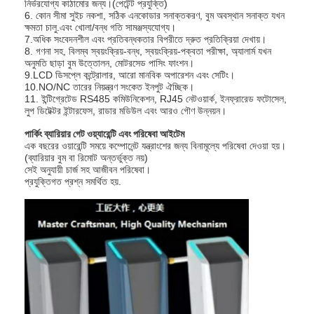
নির্ভরযোগ্য কাঠামোর জন্য।(পেটেন্ট প্রযুক্তি)
6. কোন সীমা সুইচ নকশা, সঠিক এনকোডার সনাক্তকরণ, বুম অবস্থান সনাক্ত যখন
ক্ষমতা চালু.এবং খোলা/বন্ধ গতি সামঞ্জস্যযোগ্য।
7.অধিক সংবেদনশীল এবং প্রতিবন্ধকতার বিপরীতে দ্রুত প্রতিক্রিয়া দেখায়।
8. গণনা সহ, বিলম্ব স্বয়ংক্রিয়-বন্ধ, স্বয়ংক্রিয়-পক্বতা পরীক্ষা, অ্যালার্ম যখন
অনুমতি ছাড়া বুম উত্তোলন, মোটরসেড পাসিং ফাংশন।
9.LCD ডিসপ্লে কন্ট্রোলার, আরো মানবিক অপারেশন এবং সেটিং।
10.NO/NC তারের নিয়ন্ত্রণ সংকেত ইনপুট ঐচ্ছিক।
11. ইন্টিগ্রেটেড RS485 কমিউনিকেশন, RJ45 নেটওয়ার্ক, ইনফ্রারেড ফটোসেল,
লুপ ডিটেক্টর ইন্টারফেস, রাডার মডিউল এবং আরও গৌণ উন্নয়ন।
পার্কিং ব্যারিয়ার গেট ওয়্যারেন্টি এবং পরিষেবা আইটেম
এক বছরের ওয়ারেন্টি সময়ে কম্পোনেন্ট যন্ত্রাংশের জন্য বিনামূল্যে পরিষেবা দেওয়া হয়।
(ব্যারিয়ার বুম বা রিমোট অন্তর্ভুক্ত নয়)
সেই অনুযায়ী চার্জ সহ আজীবন পরিষেবা।
প্রযুক্তিগত প্রশ্ন সমর্থিত হয়.
বাড়ি
পণ্য
ভিডিও