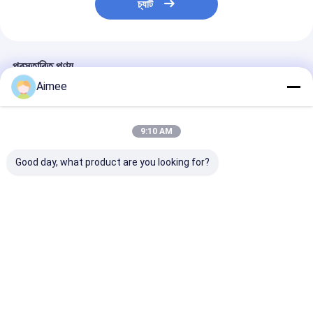
চ্যাট
গেট মোটর স্লাইডিং
পার্কিং স্পেস লক
প্রস্তাবিত পণ্য
Aimee
9:10 AM
Good day, what product are you looking for?
405*335*1050MM
রিমোট কন্ট্রোল স্বয়ংক্রিয় গাড়ী
10 মিলিয়ন অপারেটিং 
স্বয়ংক্রিয় বাধা গেট অপারেটর
পার্ক ব্যারিয়ার সিস্টেম
বাণিজ্যিক গাড়ি বাধা গেট
নির্ভরযোগ্য অ্যাক্সেস নিয়ন্ত্রণ
DC310V উচ্চ নিয়ন্ত্রণ যথার্থ
সঙ্গে যানবাহন বাধা গেট
ভালো দাম
ভালো দাম
ভালো দাম
বাড়ি
আমাদের
আমাদের সাথে যোগাযোগ
Desktop
Site
সম্পর্কে
করুন