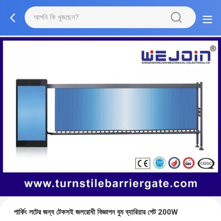
পার্কিং লটের জন্য টেকসই জলরোধী বিজ্ঞাপন বুম ব্যারিয়ার গেট 200W