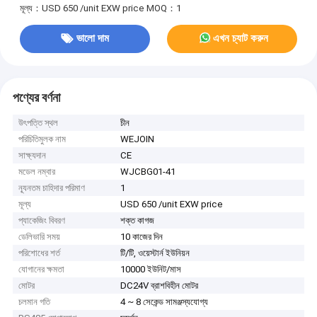
মূল্য：USD 650 /unit EXW price
MOQ：1
ভালো দাম
এখন চ্যাট করুন
পণ্যের বর্ণনা
উৎপত্তি স্থল
চীন
পরিচিতিমুলক নাম
WEJOIN
সাক্ষ্যদান
CE
মডেল নম্বার
WJCBG01-41
ন্যূনতম চাহিদার পরিমাণ
1
মূল্য
USD 650 /unit EXW price
প্যাকেজিং বিবরণ
শক্ত কাগজ
ডেলিভারি সময়
10 কাজের দিন
পরিশোধের শর্ত
টি/টি, ওয়েস্টার্ন ইউনিয়ন
যোগানের ক্ষমতা
10000 ইউনিট/মাস
মোটর
DC24V ব্রাশবিহীন মোটর
চলমান গতি
4 ~ 8 সেকেন্ড সামঞ্জস্যযোগ্য