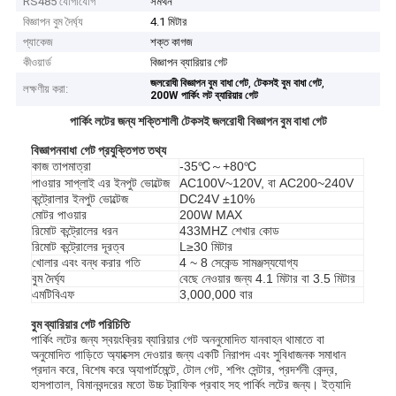
RS485 যোগাযোগ
সমর্থন
বিজ্ঞাপন বুম দৈর্ঘ্য
4.1 মিটার
প্যাকেজ
শক্ত কাগজ
কীওয়ার্ড
বিজ্ঞাপন ব্যারিয়ার গেট
,
,
জলরোধী বিজ্ঞাপন বুম বাধা গেট
টেকসই বুম বাধা গেট
লক্ষণীয় করা:
200W পার্কিং লট ব্যারিয়ার গেট
পার্কিং লটের জন্য শক্তিশালী টেকসই জলরোধী বিজ্ঞাপন বুম বাধা গেট
বিজ্ঞাপন
বাধা
গেট প্রযুক্তিগত তথ্য
কাজ তাপমাত্রা
-35℃～+80℃
পাওয়ার সাপ্লাই এর ইনপুট ভোল্টেজ
AC100V~120V, বা AC200~240V
কন্ট্রোলার ইনপুট ভোল্টেজ
DC24V ±10%
মোটর পাওয়ার
200W MAX
রিমোট কন্ট্রোলের ধরন
433MHZ শেখার কোড
রিমোট কন্ট্রোলের দূরত্ব
L≥30 মিটার
খোলার এবং বন্ধ করার গতি
4 ~ 8 সেকেন্ড সামঞ্জস্যযোগ্য
বুম দৈর্ঘ্য
বেছে নেওয়ার জন্য 4.1 মিটার বা 3.5 মিটার
এমটিবিএফ
3,000,000 বার
বুম ব্যারিয়ার গেট পরিচিতি
পার্কিং লটের জন্য স্বয়ংক্রিয় ব্যারিয়ার গেট অননুমোদিত যানবাহন থামাতে বা
অনুমোদিত গাড়িতে অ্যাক্সেস দেওয়ার জন্য একটি নিরাপদ এবং সুবিধাজনক সমাধান
প্রদান করে, বিশেষ করে অ্যাপার্টমেন্টে, টোল গেট, শপিং সেন্টার, প্রদর্শনী কেন্দ্র,
হাসপাতাল, বিমানবন্দরের মতো উচ্চ ট্রাফিক প্রবাহ সহ পার্কিং লটের জন্য। ইত্যাদি