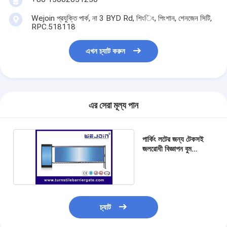
আমাদের সম্বন্ধে
Wejoin প্রযুক্তি পার্ক, না 3 BYD Rd, শিংিং, পিংশান, শেনজেন সিটি,
RPC.518118
কারখানা পরিদর্শন
এখন চ্যাট করুন
গুণমান নিয়ন্ত্রণ
খবর
মামলা
এর সেরা মূল্য পান
এখন চ্যাট করুন
পার্কিং লটের জন্য টেকসই
জলরোধী বিজ্ঞাপন বুম
ব্যারিয়ার গেট 200W
turnstile ব্যারিয়ার গেইট
পার্কিং ব্যারিয়ার গেট
চ্যাট
স্বয়ংক্রিয় ব্যারিয়ার গেইট