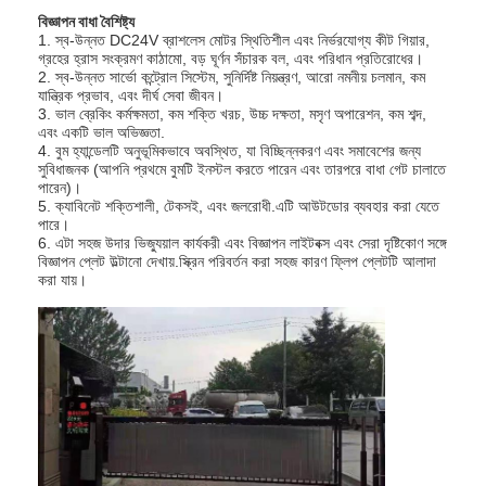
বিজ্ঞাপন বাধা বৈশিষ্ট্য
1. স্ব-উন্নত DC24V ব্রাশলেস মোটর স্থিতিশীল এবং নির্ভরযোগ্য কীট গিয়ার,
গ্রহের হ্রাস সংক্রমণ কাঠামো, বড় ঘূর্ণন সঁচারক বল, এবং পরিধান প্রতিরোধের।
2. স্ব-উন্নত সার্ভো কন্ট্রোল সিস্টেম, সুনির্দিষ্ট নিয়ন্ত্রণ, আরো নমনীয় চলমান, কম
যান্ত্রিক প্রভাব, এবং দীর্ঘ সেবা জীবন।
3. ভাল ব্রেকিং কর্মক্ষমতা, কম শক্তি খরচ, উচ্চ দক্ষতা, মসৃণ অপারেশন, কম শব্দ,
এবং একটি ভাল অভিজ্ঞতা.
4. বুম হ্যান্ডেলটি অনুভূমিকভাবে অবস্থিত, যা বিচ্ছিন্নকরণ এবং সমাবেশের জন্য
সুবিধাজনক (আপনি প্রথমে বুমটি ইনস্টল করতে পারেন এবং তারপরে বাধা গেট চালাতে
পারেন)।
5. ক্যাবিনেট শক্তিশালী, টেকসই, এবং জলরোধী.এটি আউটডোর ব্যবহার করা যেতে
পারে।
6. এটা সহজ উদার ভিজ্যুয়াল কার্যকরী এবং বিজ্ঞাপন লাইটবক্স এবং সেরা দৃষ্টিকোণ সঙ্গে
বিজ্ঞাপন প্লেট উল্টানো দেখায়.স্ক্রিন পরিবর্তন করা সহজ কারণ ফ্লিপ প্লেটটি আলাদা
করা যায়।