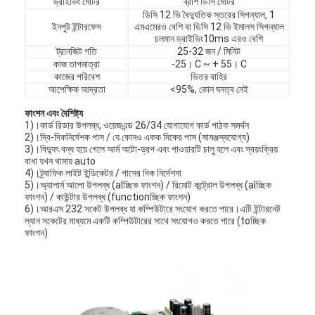
ড্রাইভিং মোটর
ব্রাশ ডিসি মোটর
ডিসি 12 ভি বৈদ্যুতিক স্তরের সিগন্যাল, 1
ইনপুট ইন্টারফেস
এমএমেরও বেশি বা ডিসি 12 ভি ইমালস সিগন্যাল
চলমান ড্রাইভিং10ms এরও বেশি
ট্রানজিট গতি
25-32 জন / মিনিট
কাজ তাপমাত্রা
-25। C ~ + 55। C
কাজের পরিবেশ
ভিতর বাহির
আপেক্ষিক আদ্রতা
<95%, কোন ঘনত্ব নেই
ফাংশন এবং বৈশিষ্ট্য
1)।কার্ড রিডার উপলব্ধ, ওয়েজএন্ড 26/34 যোগাযোগ কার্ড পাঠক সমর্থন
2)।দ্বি-দিকনির্দেশক পাস / যে কোনও একক দিকের পাস (সামঞ্জস্যযোগ্য)
3)।বিদ্যুৎ বন্ধ হয়ে গেলে আর্ম অটো-ড্রপ এবং পাওয়ারটি চালু হলে এবং স্বয়ংক্রিয়
বাধা যখন থামায় auto
4)।ট্র্যাফিক লাইট ইন্ডিকেটর / পাসের দিক নির্দেশনা
5)।অ্যালার্ম আলো উপলব্ধ (alচ্ছিক ফাংশন) / রিমোট কন্ট্রোল উপলব্ধ (alচ্ছিক
ফাংশন) / কাউন্টার উপলব্ধ (functionচ্ছিক ফাংশন)
6)।আরএস 232 সকেট উপলব্ধ যা কম্পিউটারে সংযোগ করতে পারে।এটি ইন্টারনেট
ল্যান সকেটের মাধ্যমে একটি কম্পিউটারের সাথে সংযোগও করতে পারে (toচ্ছিক
ফাংশন)