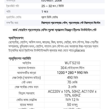
সনদপত্র
ISO9001: 2008
ট্রানজিট গতি
25 ~ 32 জন / মিনিট
পাটা
1 বছর
ড্রাইভিং মোটর
ব্রাশ ডিসি মোটর
লক্ষণীয় করা:
,
নিরাপত্তা প্রবেশদ্বার গেটস
প্রবেশদ্বার গেট নিরাপত্তা সিস্টেম
কার্ড সোয়াইপ প্রবেশদ্বার মেশিন সুরক্ষা অ্যাক্সেস নিয়ন্ত্রণ ট্রিপড টার্নস্টাইল গেট
অ্যাপ্লিকেশন:
রেস্তোঁরা, হোটেল, অফিস ভবন, জাদুঘর, জিম, ক্লাব, মেট্রো, বাস স্টেশন, উচ্চ-শ্রেণীর
সম্প্রদায়, বুদ্ধিমান ভবন, হোটেল, পাতাল রেল স্টেশন এবং অন্যান্য উচ্চ-স্তরের স্থান
ইত্যাদির মতো ট্রাইপড টার্নস্টাইলগুলি ব্যবহার করা যেতে পারে places
প্রযুক্তিগত পরামিতি
আইটেম
WJTS210
আবাসন উপাদান
304 স্টেইনলেস স্টিল
আবাসনটির মাত্রা
1200 * 280 * 990 মিমি
মেরু দৈর্ঘ্য (আবাসন বাইরে)
490 মিমি
নেট ওজন
70 কেজি
মেরু সর্বোচ্চ লোড বহন
3 কেজি
AC220V ± 10%, 50HZ; AC110V ±
বিদ্যুৎ সরবরাহ
10%, 60HZ
মোটর কাজ ভোল্টেজ
ডিসি 12 ভি
হারের ক্ষমতা
50 ডাব্লু