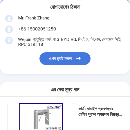
আমাদের সম্বন্ধে
যোগাযোগের ঠিকানা
Mr. Frank Zhang
কারখানা পরিদর্শন
+86 15002051250
গুণমান নিয়ন্ত্রণ
Wejoin প্রযুক্তি পার্ক, না 3 BYD Rd, শিংিং, পিংশান, শেনজেন সিটি,
খবর
RPC.518118
মামলা
এখন চ্যাট করুন
এখন চ্যাট করুন
এর সেরা মূল্য পান
turnstile ব্যারিয়ার গেইট
পার্কিং ব্যারিয়ার গেট
কার্ড সোয়াইপ প্রবেশদ্বার
মেশিন সুরক্ষা অ্যাক্সেস নিয়ন্ত্রণ
ট্রিপড টার্নস্টাইল গেট
স্বয়ংক্রিয় ব্যারিয়ার গেইট