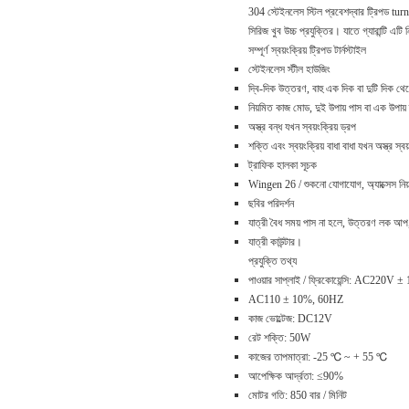
304 স্টেইনলেস স্টিল প্রবেশদ্বার ট্রিপড t
সিরিজ খুব উচ্চ প্রযুক্তির।
যাতে গ্যারান্টি এট
সম্পূর্ণ স্বয়ংক্রিয় ট্রিপড টার্নস্টাইল
স্টেইনলেস স্টীল হাউজিং
দ্বি-দিক উত্তরণ, বাহু এক দিক বা দুটি দিক থে
নিয়মিত কাজ মোড, দুই উপায় পাস বা এক উপায় ক
অস্ত্র বন্ধ যখন স্বয়ংক্রিয় ড্রপ
শক্তি এবং স্বয়ংক্রিয় বাধা বাধা যখন অস্ত্র স্ব
ট্রাফিক হালকা সূচক
Wingen 26 / শুকনো যোগাযোগ, অ্যাক্সেস নিয়ন্ত্রণে
ছবির পরিদর্শন
যাত্রী বৈধ সময় পাস না হলে, উত্তরণ লক আপ, 
যাত্রী কাউন্টার।
প্রযুক্তি তথ্য
পাওয়ার সাপ্লাই / ফ্রিকোয়েন্সি: AC220V
AC110 ± 10%, 60HZ
কাজ ভোল্টেজ: DC12V
রেট শক্তি: 50W
কাজের তাপমাত্রা: -25 ℃ ~ + 55 ℃
আপেক্ষিক আর্দ্রতা: ≤90%
মোটর গতি: 850 বার / মিনিট