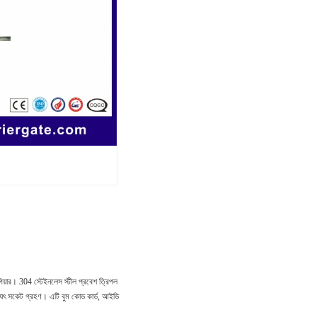
গিয়ার।
304 স্টেইনলেস স্টীল প্রবেশ ত্রিপল
িদ্যুৎ সকেট গ্রহণ।
এটি বুম কোড কার্ড, আইডি