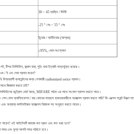
30 ~ 45 ব্যক্তি / মিনিট
-25 ° সেঃ ~ 55 ° সেঃ
ইন্ডোর / আউটডোর (আশ্রয়)
≤95%, কোন সংশ্লেষণ
েট, টিপড টার্নস্টাইল, ফ্ল্যাপ বাধা, সুইং বাধা ইত্যাদি অন্তর্ভুক্ত রয়েছে।
ম / ই এম সেবা প্রদান করেন?
িশ্বব্যাপী ক্লায়েন্টদের জন্য পেশাদারী cudtomized serice প্রদান।
 সাথে জিজ্ঞাসা করতে চাই?
র টার্নস্টাইলের কন্ট্রোল বোর্ড আছে, MIFARE পাঠক এর সাথে সংযোগ স্থাপন করতে পারে।
ং সেল ফোন অ্যাপ্লিকেশন / বার কোডের মাধ্যমে ব্যবহারকারীকে অ্যাক্সেস প্রদান করতে পারি?
কি এক্সেস পয়েন্ট বিকল্প স
ডার এবং অন্যান্য কাস্টমাইজড অ্যাক্সেস নিয়ামক সহ সংযুক্ত করতে পারেন।
ে পারেন?
এই আইটেমটি জাহাজ কত দ্রুত এবং কত খরচ হবে?
 সময় এবং মূল্য আপনি সময় পাঠাতে হবে।