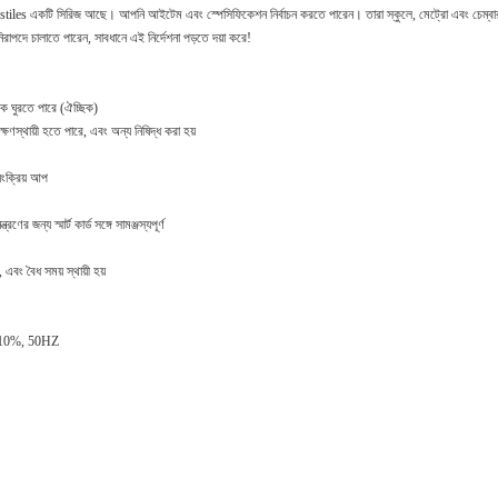
urnstiles একটি সিরিজ আছে।
আপনি আইটেম এবং স্পেসিফিকেশন নির্বাচন করতে পারেন।
তারা স্কুলে, মেট্রো এবং চেম্
ি নিরাপদে চালাতে পারেন, সাবধানে এই নির্দেশনা পড়তে দয়া করে!
কে ঘুরতে পারে (ঐচ্ছিক)
্ষণস্থায়ী হতে পারে, এবং অন্য নিষিদ্ধ করা হয়
য়ংক্রিয় আপ
র জন্য স্মার্ট কার্ড সঙ্গে সামঞ্জস্যপূর্ণ
এবং বৈধ সময় স্থায়ী হয়
 ± 10%, 50HZ