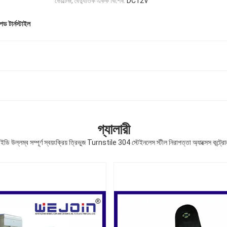
ভোল্টেজ, বৈদ্যুতিক একক বিশেষ:
DC12V
ইপড টার্নস্টাইল
গ্যালারী
উল্লম্ব সম্পূর্ণ স্বয়ংক্রিয় ত্রিভুজ Turnstile 304 স্টেইনলেস স্টীল নিরাপত্তা অ্যাক্সেস কন্ট্রো