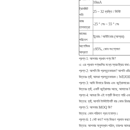
10mA
ট্রানজিট
25 ~ 32 ব্যক্তি / মিনিট
গতি
কাজ
-25 ° সেঃ ~ 55 ° সেঃ
তাপমাত্রা
কাজের
ইন্ডোর / আউটডোর (আশ্রয়)
পরিবেশ
আপেক্ষিক
≤95%, কোন সংশ্লেষণ
আদ্রতা
প্রশ্ন 1: আপনার প্রধান পণ্য কি?
এ: এর প্রধান পণ্যগুলির মধ্যে স্বয়ংক্রিয় বাধা গ
প্রশ্ন 2: আপনি কি প্রস্তুতকারক?
আপনি ওডিএ
উত্তরঃ হ্যাঁ, আমরা প্রস্তুতকারক।
WEJOIN ব
প্রশ্ন 3: আমি মিফারে রিডার এবং কন্ট্রোলারের
উত্তরঃ হ্যাঁ, একটি কন্ট্রোলার আছে, আমাদে
প্রশ্ন 4: আমরা কি এই পণ্যটি কিনতে পারি এব
উত্তর: হ্যাঁ, আপনি টার্নস্টাইলটি বার কোড রি
প্রশ্ন 5: আপনার MOQ কি?
উত্তর: কোন পরিমাণ গ্রহণযোগ্য।
প্রশ্ন 6: 1 সেট কত?
পণ্য বিবরণ প্রদান করত
উত্তর: আপনার অনুসন্ধান পাঠান, তারপর আমরা