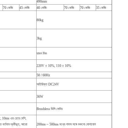
490mm
70 কেজি
45 কেজি
40 কেজি
70 কেজি
70 কেজি
35 কেজি
80kg
3kg
ডাবল দিক
220V ± 10%, 110 ± 10%
50 / 60Hz
অতিরিক্ত DC24V
36W
Brushless ডিসি মোটর
 10ms এর চেয়ে বেশি,
র্তমান দ্রবীভূত, আরো
200ms ~ 500ms মধ্যে পালস সঙ্গে শুকনো যোগাযোগ