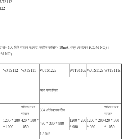
 WJ-TS112
S122
সংকেত বা> 100 মিমি আবেগ সংকেত, ড্রাইভ বর্তমান> 10mA, শুষ্ক যোগাযোগ (COM NO)।
COM NO) ..
WJTS112
WJTS111
WJTS122s
WJTS110s
WJTS112s
WJTS111s
আধা স্বয়ংক্রিয়
পাউডার সঙ্গে
পাউডার সঙ্গে
304 স্টেইনলেস স্টীল
আয়রন
আয়রন
1235 * 280
420 * 380 *
1200 * 280
1200 * 280
420 * 380
480 * 330 * 980
* 1000
1050
* 980
* 980
* 1050
1.5 মিমি