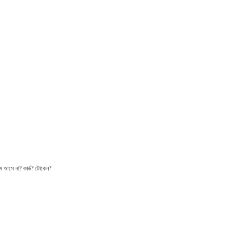
ঙ্গে আসে না?
কার্ড?
টোকেন?