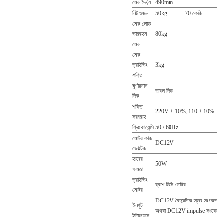
মেরু দৈর্ঘ্য
490mm
নিট ওজন
50kg
70 কেজি
মেরু লোড
ভারবহন
80kg
মেরু
মেরু
ড্রাইভিং
3kg
শক্তি
ঘূর্ণায়মান
ডাবল দিক
দিক
শক্তি
220V ± 10%, 110 ± 10%
সরবরাহ
ফ্রিকোয়েন্সি
50 / 60Hz
মোটর কাজ
DC12V
ভোল্টেজ
হারের
50W
ক্ষমতা
ড্রাইভিং
ব্রাশ ডিসি মোটর
মোটর
DC12V বৈদ্যুতিক স্তর সংকেত,
ইনপুট
অথবা DC12V impulse সংকেত ব
ইন্টারফেস