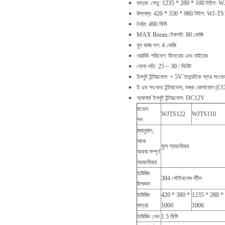
মাত্রা: সেতু: 1235 * 280 * 100 টাইপ:
উল্লম্ব: 420 * 330 * 980 টাইপ: WJ-T
দৈর্ঘ্য: 490 মিমি
MAX Boom টেকসই: 80 কেজি
বুম কাজ বল: 4 কেজি
ওয়ার্কিং পরিবেশ: ভিতরের এবং বাইরের
ফ্লো গতি: 25 ~ 30 / মিনিট
ইনপুট ইন্টারফেস: + 5V বৈদ্যুতিক স্তর 
ই এম সংকেত ইন্টারফেস, শুষ্ক যোগাযোগ (
অ্যালার্ম ইনপুট ইন্টারফেস: DC12V
মডেল
WJTS122
WJTS110
পদ
ম্যানুয়াল,
আধা
ফুল স্বয়ংক্রিয়
অথবা সম্পূর্ণ
স্বয়ংক্রিয়
হাউজিং
304 স্টেইনলেস স্টীল
উপাদান
হাউজিং
420 * 380 *
1235 * 280 *
মাত্রা
1000
1000
হাউজিং বেধ
1.5 মিমি