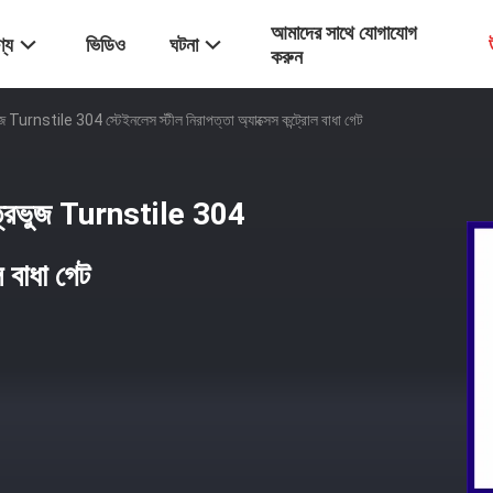
আমাদের সাথে যোগাযোগ
্য
ভিডিও
ঘটনা
করুন
ুজ Turnstile 304 স্টেইনলেস স্টীল নিরাপত্তা অ্যাক্সেস কন্ট্রোল বাধা গেট
় ত্রিভুজ Turnstile 304
ল বাধা গেট