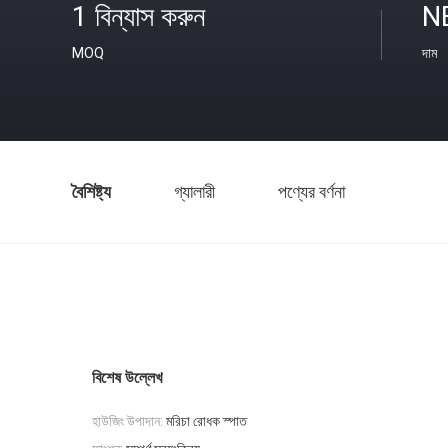
1 বিন্যাস করুন
N
MOQ
দাম
বৈশিষ্ট্য
গ্যালারী
পণ্যের বর্ণনা
বিশেষ উল্লেখ
হাউজিং উপাদান:
মরিচা রোধক স্পাত