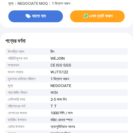
মূল্য：NEGOCIATE
MOQ：1 বিন্যাস করুন
ভালো দাম
এখন চ্যাট করুন
পণ্যের বর্ণনা
উৎপত্তি স্থল
চীন
পরিচিতিমুলক নাম
WEJOIN
সাক্ষ্যদান
CE ISO SGS
মডেল নম্বার
WJTS122
ন্যূনতম চাহিদার পরিমাণ
1 বিন্যাস করুন
মূল্য
NEGOCIATE
প্যাকেজিং বিবরণ
কাঠের
ডেলিভারি সময়
2-5 কাজ দিন
পরিশোধের শর্ত
T T
যোগানের ক্ষমতা
1000 পিসি / মাস
হাউজিং উপাদান
মরিচা রোধক স্পাত
মোটর উপাদান
অ্যালুমিনিয়াম আলয়