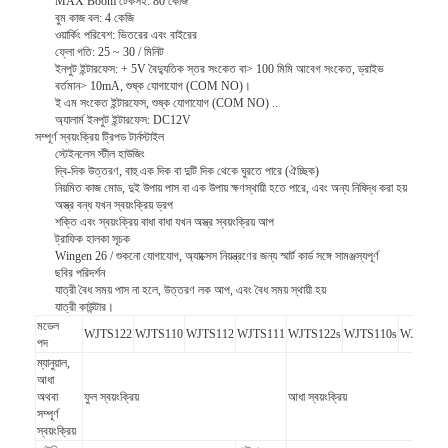
MAX Boom টেকসই: 80 কেজি
বুম কাজ বল: 4 কেজি
ওয়ার্কিং পরিবেশ: ভিতরের এবং বাইরের
ফ্লো গতি: 25 ~ 30 / মিনিট
ইনপুট ইন্টারফেস: + 5V বৈদ্যুতিক স্তর সংকেত বা> 100 মিমি আবেগ সংকেত, ড্রাইভ
বর্তমান> 10mA, শুষ্ক যোগাযোগ (COM NO)।
ই এম সংকেত ইন্টারফেস, শুষ্ক যোগাযোগ (COM NO) ..
অ্যালার্ম ইনপুট ইন্টারফেস: DC12V
সম্পূর্ণ স্বয়ংক্রিয় ট্রিপড টার্নস্টাইল
স্টেইনলেস স্টীল হাউজিং
দ্বি-দিক উত্তরণ, বাহু এক দিক বা দুটি দিক থেকে ঘুরতে পারে (ঐচ্ছিক)
নিয়মিত কাজ মোড, দুই উপায় পাস বা এক উপায় ক্ষণস্থায়ী হতে পারে, এবং অন্য নিষিদ্ধ করা হয়
অস্ত্র বন্ধ যখন স্বয়ংক্রিয় ড্রপ
শক্তি এবং স্বয়ংক্রিয় বাধা বাধা যখন অস্ত্র স্বয়ংক্রিয় আপ
ট্রাফিক হালকা সূচক
Wingen 26 / শুকনো যোগাযোগ, অ্যাক্সেস নিয়ন্ত্রণের জন্য স্মার্ট কার্ড সঙ্গে সামঞ্জস্যপূর্ণ
ছবির পরিদর্শন
যাত্রী বৈধ সময় পাস না হলে, উত্তরণ লক আপ, এবং বৈধ সময় স্থায়ী হয়
যাত্রী কাউন্টার।
মডেল
WJTS122
WJTS110
WJTS112
WJTS111
WJTS122s
WJTS110s
WJTS112
পদ
ম্যানুয়াল,
আধা
অথবা
ফুল স্বয়ংক্রিয়
আধা স্বয়ংক্রিয়
সম্পূর্ণ
স্বয়ংক্রিয়