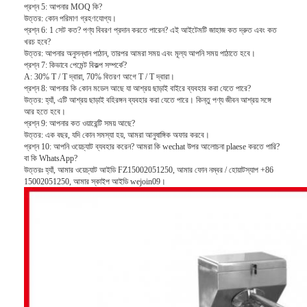
প্রশ্ন 5: আপনার MOQ কি?
টোল গেট বাধা
উত্তর: কোন পরিমাণ গ্রহণযোগ্য।
প্রশ্ন 6: 1 সেট কত?
পণ্য বিবরণ প্রদান করতে পারেন?
এই আইটেমটি জাহাজ কত দ্রুত এবং কত
বুoom ব্যারিয়ার গেট
খরচ হবে?
উত্তর: আপনার অনুসন্ধান পাঠান, তারপর আমরা সময় এবং মূল্য আপনি সময় পাঠাতে হবে।
প্রশ্ন 7: কিভাবে পেমেন্ট বিকল্প সম্পর্কে?
গাড়ি পার্কিং ব্যারিয়ার গেট
A: 30% T / T দ্বারা, 70% বিতরণ আগে T / T দ্বারা।
প্রশ্ন 8: আপনার কি কোন মডেল আছে যা আশ্রয় ছাড়াই বাইরে ব্যবহার করা যেতে পারে?
ত্রিপাক্ষ ঘূর্ণন গেট
উত্তর: হ্যাঁ, এটি আশ্রয় ছাড়াই বহিরঙ্গন ব্যবহার করা যেতে পারে।
কিন্তু পণ্য জীবন আশ্রয় সঙ্গে
আর হতে হবে।
প্রশ্ন 9: আপনার কত ওয়ারেন্টি সময় আছে?
বিজ্ঞাপন বাধা
উত্তর: এক বছর, যদি কোন সমস্যা হয়, আমরা আনুষাঙ্গিক অফার করবে।
প্রশ্ন 10: আপনি ওয়েচ্যাট ব্যবহার করেন?
আমরা কি wechat উপর আলোচনা plaese করতে পারি?
বা কি WhatsApp?
অ-বসন্ত বাধা গেট
উত্তরঃ হ্যাঁ, আমার ওয়েচ্যাট আইডি FZ15002051250, আমার ফোন নম্বর / হোয়াটস্যাপ +86
15002051250, আমার স্কাইপ আইডি wejoin09।
অ্যাক্সেস কন্ট্রোল টানস্টাইল গেট
তাড়নজাত ব্যারিয়ার গেইট
সুইং ব্যারিচার গেট
সম্পূর্ণ উচ্চতা টার্নস্টাইল