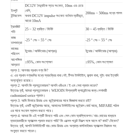
আমাদের সম্বন্ধে
DC12V বৈদ্যুতিক স্তর সংকেত, 10ms এর চেয়ে
ইনপুট
বেশি,
200ms ~ 500ms মধ্যে পালস সঙ্গে শু
ইন্টারফেস
অথবা DC12V impulse সংকেত বর্তমান দ্রবীভূত,
কারখানা পরিদর্শন
আরো 10mA
ট্রানজিট
25 ~ 32 ব্যক্তি / মিনিট
30 ~ 45 ব্যক্তি / মিনিট
গুণমান নিয়ন্ত্রণ
গতি
কাজ
-25 ° সেঃ ~ 55 ° সেঃ
-25 ° সেঃ ~ 55 ° সেঃ
তাপমাত্রা
খবর
কাজের
ইন্ডোর / আউটডোর (আশ্রয়)
ইন্ডোর / আউটডোর (আশ্রয়)
পরিবেশ
মামলা
আপেক্ষিক
≤95%, কোন সংশ্লেষণ
≤95%, কোন সংশ্লেষণ
আদ্রতা
প্রশ্ন 1: আপনার প্রধান পণ্য কি?
এখন চ্যাট করুন
এ: এর প্রধান পণ্যগুলির মধ্যে স্বয়ংক্রিয় বাধা গেট, টিপড টার্নস্টাইল, ফ্ল্যাপ বাধা, সুইং বাধা ইত্যাদি
অন্তর্ভুক্ত রয়েছে।
প্রশ্ন 2: আপনি কি প্রস্তুতকারক?
আপনি ওডিএম / ই এম সেবা প্রদান করেন?
উত্তরঃ হ্যাঁ, আমরা প্রস্তুতকারক।
WEJOIN বিশ্বব্যাপী ক্লায়েন্টদের জন্য পেশাদারী
cudtomized serice প্রদান।
turnstile ব্যারিয়ার গেইট
প্রশ্ন 3: আমি মিফারে রিডার এবং কন্ট্রোলারের সাথে জিজ্ঞাসা করতে চাই?
উত্তরঃ হ্যাঁ, একটি কন্ট্রোলার আছে, আমাদের টার্নস্টাইলের কন্ট্রোল বোর্ড আছে, MIFARE পাঠক
পার্কিং ব্যারিয়ার গেট
এর সাথে সংযোগ স্থাপন করতে পারে।
প্রশ্ন 4: আমরা কি এই পণ্যটি কিনতে পারি এবং সেল ফোন অ্যাপ্লিকেশন / বার কোডের মাধ্যমে
ব্যবহারকারীকে অ্যাক্সেস প্রদান করতে পারি?
কি এক্সেস পয়েন্ট বিকল্প সঙ্গে আসে না?
কার্ড?
টোকেন?
স্বয়ংক্রিয় ব্যারিয়ার গেইট
উত্তর: হ্যাঁ, আপনি টার্নস্টাইলটি বার কোড রিডার এবং অন্যান্য কাস্টমাইজড অ্যাক্সেস নিয়ামক সহ
সংযুক্ত করতে পারেন।