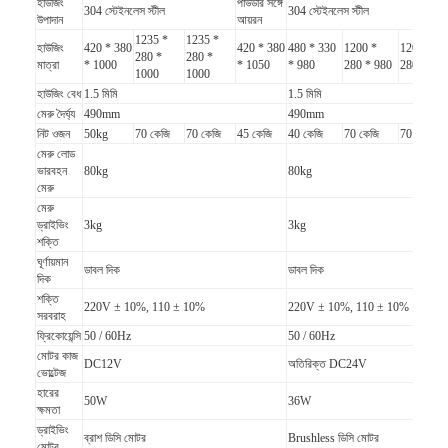
হাউজিং
পাউডার সঙ্গে
304 স্টেইনলেস স্টীল
304 স্টেইনলেস স্টীল
উপাদান
আয়রন
1235 *
1235 *
হাউজিং
420 * 380
420 * 380
480 * 330
1200 *
1200 *
280 *
280 *
মাত্রা
* 1000
* 1050
* 980
280 * 980
280 * 98
1000
1000
হাউজিং বেধ
1.5 মিমি
1.5 মিমি
মেরু দৈর্ঘ্য
490mm
490mm
নিট ওজন
50kg
70 কেজি
70 কেজি
45 কেজি
40 কেজি
70 কেজি
70 কেজি
মেরু লোড
ভারবহন
80kg
80kg
মেরু
মেরু
ড্রাইভিং
3kg
3kg
শক্তি
ঘূর্ণায়মান
ডাবল দিক
ডাবল দিক
দিক
শক্তি
220V ± 10%, 110 ± 10%
220V ± 10%, 110 ± 10%
সরবরাহ
বাড়ি
ফ্রিকোয়েন্সি
50 / 60Hz
50 / 60Hz
মোটর কাজ
DC12V
অতিরিক্ত DC24V
ভোল্টেজ
পণ্য
হারের
50W
36W
ক্ষমতা
ভিডিও
ড্রাইভিং
ব্রাশ ডিসি মোটর
Brushless ডিসি মোটর
মোটর