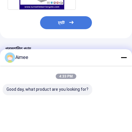
চ্যাট
প্রস্তাবিত পণ্য
Aimee
4:33 PM
Good day, what product are you looking for?
ট্রাফিক প্রভা স্বয়ংক্রিয় এক্সেস
রেস্টুরেন্ট এবং হোটেলগুলিতে
304 স্টেইনলেস স্টীল 
কন্ট্রোল ঘূর্ণমান গেট অটো ডাউন
সুরক্ষিত অ্যাক্সেসের জন্য সুদর্শন
টার্নস্টাইল গেট উচ্চ স্
এবং অটো আপ
ঘোরানো প্লেট সহ স্টেইনলেস
এবং বিল্ডিং জন্য
স্টিলের স্ট্রিপড টার্নস্টাইল গেট
ভালো দাম
ভালো দাম
ভালো দাম