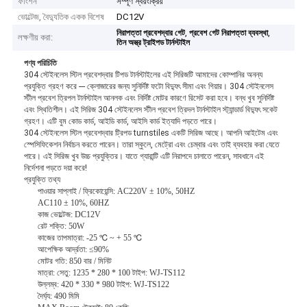
ফাংশন
সম্পূর্ণ স্বয়ংক্রিয়
ভোল্টেজ, বৈদ্যুতিক একক বিশেষ
DC12V
,
,
নিরাপত্তা প্রবেশদ্বার গেট
প্রবেশ গেট নিরাপত্তা ব্যবস্থা
লক্ষণীয় করা:
তিন অস্ত্র ট্রাইপড টার্নস্টাইল
পণ্য পরিচিতি
304 স্টেইনলেস স্টিল প্রবেশদ্বার টিপড টার্নস্টাইলের এই সিরিজটি আমাদের কোম্পানির অনন্য
প্রযুক্তি গ্রহণ করে --- ক্লোজারের জন্য সুনির্দিষ্ট ফটো বিদ্যুৎ সীমা এবং গিয়ার।
304 স্টেইনলেস
স্টীল প্রবেশ ত্রিপল টার্নস্টাইল আনলক এবং নির্দিষ্ট মোটর কারণে রিসেট করা হবে।
বন্ধ খুব সুনির্দিষ্ট
এবং স্থিতিশীল।
এই সিরিজ 304 স্টেইনলেস স্টীল প্রবেশ ত্রিদল টার্নস্টাইল স্ট্যান্ডার্ড বিদ্যুৎ সকেট
গ্রহণ।
এটি বুম কোড কার্ড, আইডি কার্ড, আইসি কার্ড ইত্যাদি পড়তে পারে।
304 স্টেইনলেস স্টিল প্রবেশদ্বার ট্রিপড turnstiles একটি সিরিজ আছে।
আপনি আইটেম এবং
স্পেসিফিকেশন নির্বাচন করতে পারেন।
তারা স্কুলে, মেট্রো এবং চেম্বার এবং তাই ব্যবহার করা যেতে
পারে।
এই সিরিজ খুব উচ্চ প্রযুক্তির।
যাতে গ্যারান্টি এটি নিরাপদে চালাতে পারেন, সাবধানে এই
নির্দেশনা পড়তে দয়া করে!
প্রযুক্তি তথ্য
পাওয়ার সাপ্লাই / ফ্রিকোয়েন্সি: AC220V ± 10%, 50HZ
AC110 ± 10%, 60HZ
কাজ ভোল্টেজ: DC12V
রেট শক্তি: 50W
কাজের তাপমাত্রা: -25 ℃ ~ + 55 ℃
আপেক্ষিক আর্দ্রতা: ≤90%
মোটর গতি: 850 বার / মিনিট
মাত্রা: সেতু: 1235 * 280 * 100 টাইপ: WJ-TS112
উল্লম্ব: 420 * 330 * 980 টাইপ: WJ-TS122
দৈর্ঘ্য: 490 মিমি