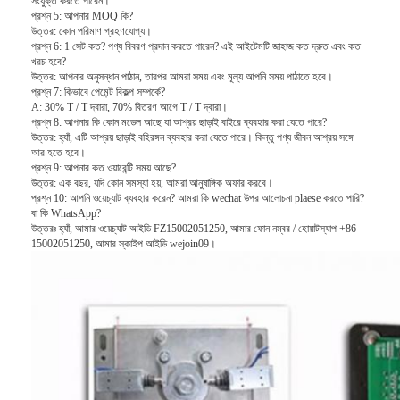
সংযুক্ত করতে পারেন।
টোল গেট বাধা
প্রশ্ন 5: আপনার MOQ কি?
উত্তর: কোন পরিমাণ গ্রহণযোগ্য।
প্রশ্ন 6: 1 সেট কত?
পণ্য বিবরণ প্রদান করতে পারেন?
এই আইটেমটি জাহাজ কত দ্রুত এবং কত
বুoom ব্যারিয়ার গেট
খরচ হবে?
উত্তর: আপনার অনুসন্ধান পাঠান, তারপর আমরা সময় এবং মূল্য আপনি সময় পাঠাতে হবে।
গাড়ি পার্কিং ব্যারিয়ার গেট
প্রশ্ন 7: কিভাবে পেমেন্ট বিকল্প সম্পর্কে?
A: 30% T / T দ্বারা, 70% বিতরণ আগে T / T দ্বারা।
প্রশ্ন 8: আপনার কি কোন মডেল আছে যা আশ্রয় ছাড়াই বাইরে ব্যবহার করা যেতে পারে?
ত্রিপাক্ষ ঘূর্ণন গেট
উত্তর: হ্যাঁ, এটি আশ্রয় ছাড়াই বহিরঙ্গন ব্যবহার করা যেতে পারে।
কিন্তু পণ্য জীবন আশ্রয় সঙ্গে
আর হতে হবে।
বিজ্ঞাপন বাধা
প্রশ্ন 9: আপনার কত ওয়ারেন্টি সময় আছে?
উত্তর: এক বছর, যদি কোন সমস্যা হয়, আমরা আনুষাঙ্গিক অফার করবে।
প্রশ্ন 10: আপনি ওয়েচ্যাট ব্যবহার করেন?
আমরা কি wechat উপর আলোচনা plaese করতে পারি?
অ-বসন্ত বাধা গেট
বা কি WhatsApp?
উত্তরঃ হ্যাঁ, আমার ওয়েচ্যাট আইডি FZ15002051250, আমার ফোন নম্বর / হোয়াটস্যাপ +86
15002051250, আমার স্কাইপ আইডি wejoin09।
অ্যাক্সেস কন্ট্রোল টানস্টাইল গেট
তাড়নজাত ব্যারিয়ার গেইট
সুইং ব্যারিচার গেট
সম্পূর্ণ উচ্চতা টার্নস্টাইল