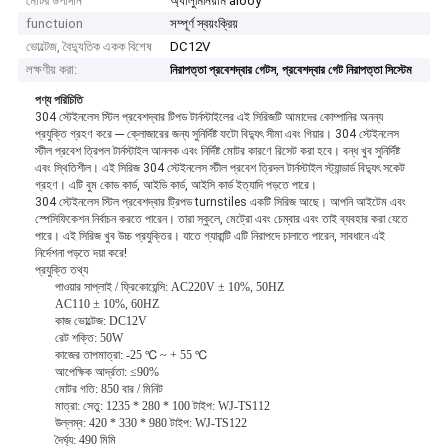
মোটর উপাদান
অ্যালুমিনিয়াম alooy
functuion
সম্পূর্ণ স্বয়ংক্রিয়
ভোল্টেজ, বৈদ্যুতিক একক বিশেষ
DC12V
লক্ষণীয় করা:
,
নিরাপত্তা প্রবেশদ্বার গেটস
প্রবেশদ্বার গেট নিরাপত্তা সিস্টেম
পণ্য পরিচিতি
304 স্টেইনলেস স্টিল প্রবেশদ্বার টিপড টার্নস্টাইলের এই সিরিজটি আমাদের কোম্পানির অনন্য
প্রযুক্তি গ্রহণ করে --- ক্লোজারের জন্য সুনির্দিষ্ট ফটো বিদ্যুৎ সীমা এবং গিয়ার।
304 স্টেইনলেস
স্টীল প্রবেশ ত্রিপল টার্নস্টাইল আনলক এবং নির্দিষ্ট মোটর কারণে রিসেট করা হবে।
বন্ধ খুব সুনির্দিষ্ট
এবং স্থিতিশীল।
এই সিরিজ 304 স্টেইনলেস স্টীল প্রবেশ ত্রিদল টার্নস্টাইল স্ট্যান্ডার্ড বিদ্যুৎ সকেট
গ্রহণ।
এটি বুম কোড কার্ড, আইডি কার্ড, আইসি কার্ড ইত্যাদি পড়তে পারে।
304 স্টেইনলেস স্টিল প্রবেশদ্বার ট্রিপড turnstiles একটি সিরিজ আছে।
আপনি আইটেম এবং
স্পেসিফিকেশন নির্বাচন করতে পারেন।
তারা স্কুলে, মেট্রো এবং চেম্বার এবং তাই ব্যবহার করা যেতে
পারে।
এই সিরিজ খুব উচ্চ প্রযুক্তির।
যাতে গ্যারান্টি এটি নিরাপদে চালাতে পারেন, সাবধানে এই
নির্দেশনা পড়তে দয়া করে!
প্রযুক্তি তথ্য
পাওয়ার সাপ্লাই / ফ্রিকোয়েন্সি: AC220V ± 10%, 50HZ
AC110 ± 10%, 60HZ
কাজ ভোল্টেজ: DC12V
রেট শক্তি: 50W
কাজের তাপমাত্রা: -25 ℃ ~ + 55 ℃
আপেক্ষিক আর্দ্রতা: ≤90%
মোটর গতি: 850 বার / মিনিট
মাত্রা: সেতু: 1235 * 280 * 100 টাইপ: WJ-TS112
উল্লম্ব: 420 * 330 * 980 টাইপ: WJ-TS122
দৈর্ঘ্য: 490 মিমি