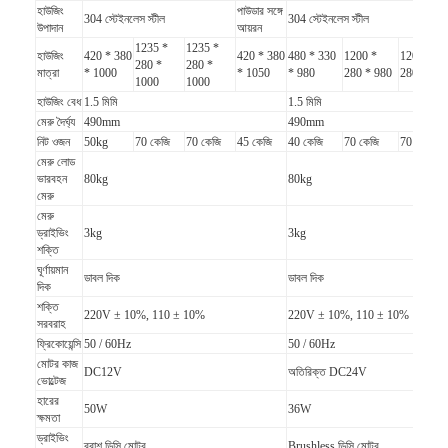
হাউজিং
পাউডার সঙ্গে
304 স্টেইনলেস স্টীল
304 স্টেইনলেস স্টীল
উপাদান
আয়রন
1235 *
1235 *
হাউজিং
420 * 380
420 * 380
480 * 330
1200 *
1200 *
280 *
280 *
মাত্রা
* 1000
* 1050
* 980
280 * 980
280 * 98
1000
1000
হাউজিং বেধ
1.5 মিমি
1.5 মিমি
মেরু দৈর্ঘ্য
490mm
490mm
নিট ওজন
50kg
70 কেজি
70 কেজি
45 কেজি
40 কেজি
70 কেজি
70 কেজি
মেরু লোড
ভারবহন
80kg
80kg
মেরু
মেরু
ড্রাইভিং
3kg
3kg
শক্তি
ঘূর্ণায়মান
ডাবল দিক
ডাবল দিক
দিক
শক্তি
220V ± 10%, 110 ± 10%
220V ± 10%, 110 ± 10%
সরবরাহ
বাড়ি
ফ্রিকোয়েন্সি
50 / 60Hz
50 / 60Hz
মোটর কাজ
DC12V
অতিরিক্ত DC24V
পণ্য
ভোল্টেজ
হারের
50W
36W
ক্ষমতা
ভিডিও
ড্রাইভিং
ব্রাশ ডিসি মোটর
Brushless ডিসি মোটর