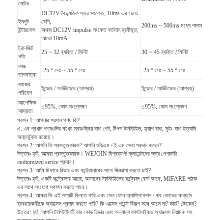
মোটর
আমাদের সম্বন্ধে
DC12V বৈদ্যুতিক স্তর সংকেত, 10ms এর চেয়ে
ইনপুট
বেশি,
200ms ~ 500ms মধ্যে পালস সঙ্গে শু
ইন্টারফেস
অথবা DC12V impulse সংকেত বর্তমান দ্রবীভূত,
কারখানা পরিদর্শন
আরো 10mA
ট্রানজিট
গুণমান নিয়ন্ত্রণ
25 ~ 32 ব্যক্তি / মিনিট
30 ~ 45 ব্যক্তি / মিনিট
গতি
কাজ
-25 ° সেঃ ~ 55 ° সেঃ
-25 ° সেঃ ~ 55 ° সেঃ
খবর
তাপমাত্রা
কাজের
ইন্ডোর / আউটডোর (আশ্রয়)
ইন্ডোর / আউটডোর (আশ্রয়)
পরিবেশ
মামলা
আপেক্ষিক
≤95%, কোন সংশ্লেষণ
≤95%, কোন সংশ্লেষণ
আদ্রতা
এখন চ্যাট করুন
প্রশ্ন 1: আপনার প্রধান পণ্য কি?
এ: এর প্রধান পণ্যগুলির মধ্যে স্বয়ংক্রিয় বাধা গেট, টিপড টার্নস্টাইল, ফ্ল্যাপ বাধা, সুইং বাধা ইত্যাদি
অন্তর্ভুক্ত রয়েছে।
প্রশ্ন 2: আপনি কি প্রস্তুতকারক?
আপনি ওডিএম / ই এম সেবা প্রদান করেন?
উত্তরঃ হ্যাঁ, আমরা প্রস্তুতকারক।
WEJOIN বিশ্বব্যাপী ক্লায়েন্টদের জন্য পেশাদারী
turnstile ব্যারিয়ার গেইট
cudtomized serice প্রদান।
প্রশ্ন 3: আমি মিফারে রিডার এবং কন্ট্রোলারের সাথে জিজ্ঞাসা করতে চাই?
উত্তরঃ হ্যাঁ, একটি কন্ট্রোলার আছে, আমাদের টার্নস্টাইলের কন্ট্রোল বোর্ড আছে, MIFARE পাঠক
পার্কিং ব্যারিয়ার গেট
এর সাথে সংযোগ স্থাপন করতে পারে।
প্রশ্ন 4: আমরা কি এই পণ্যটি কিনতে পারি এবং সেল ফোন অ্যাপ্লিকেশন / বার কোডের মাধ্যমে
স্বয়ংক্রিয় ব্যারিয়ার গেইট
ব্যবহারকারীকে অ্যাক্সেস প্রদান করতে পারি?
কি এক্সেস পয়েন্ট বিকল্প সঙ্গে আসে না?
কার্ড?
টোকেন?
উত্তর: হ্যাঁ, আপনি টার্নস্টাইলটি বার কোড রিডার এবং অন্যান্য কাস্টমাইজড অ্যাক্সেস নিয়ামক সহ