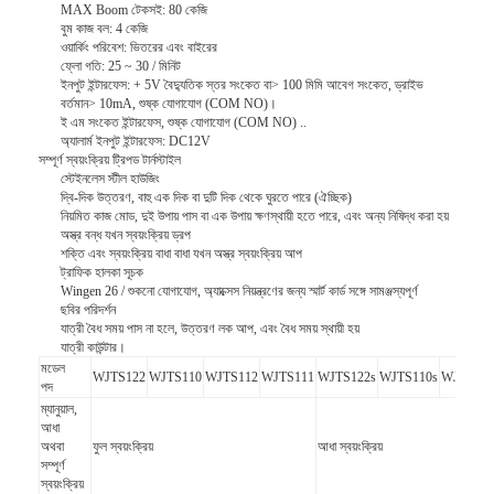
MAX Boom টেকসই: 80 কেজি
বুম কাজ বল: 4 কেজি
ওয়ার্কিং পরিবেশ: ভিতরের এবং বাইরের
ফ্লো গতি: 25 ~ 30 / মিনিট
ইনপুট ইন্টারফেস: + 5V বৈদ্যুতিক স্তর সংকেত বা> 100 মিমি আবেগ সংকেত, ড্রাইভ
বর্তমান> 10mA, শুষ্ক যোগাযোগ (COM NO)।
ই এম সংকেত ইন্টারফেস, শুষ্ক যোগাযোগ (COM NO) ..
অ্যালার্ম ইনপুট ইন্টারফেস: DC12V
সম্পূর্ণ স্বয়ংক্রিয় ট্রিপড টার্নস্টাইল
স্টেইনলেস স্টীল হাউজিং
দ্বি-দিক উত্তরণ, বাহু এক দিক বা দুটি দিক থেকে ঘুরতে পারে (ঐচ্ছিক)
নিয়মিত কাজ মোড, দুই উপায় পাস বা এক উপায় ক্ষণস্থায়ী হতে পারে, এবং অন্য নিষিদ্ধ করা হয়
অস্ত্র বন্ধ যখন স্বয়ংক্রিয় ড্রপ
শক্তি এবং স্বয়ংক্রিয় বাধা বাধা যখন অস্ত্র স্বয়ংক্রিয় আপ
ট্রাফিক হালকা সূচক
Wingen 26 / শুকনো যোগাযোগ, অ্যাক্সেস নিয়ন্ত্রণের জন্য স্মার্ট কার্ড সঙ্গে সামঞ্জস্যপূর্ণ
ছবির পরিদর্শন
যাত্রী বৈধ সময় পাস না হলে, উত্তরণ লক আপ, এবং বৈধ সময় স্থায়ী হয়
যাত্রী কাউন্টার।
মডেল
WJTS122
WJTS110
WJTS112
WJTS111
WJTS122s
WJTS110s
WJTS112
পদ
ম্যানুয়াল,
আধা
অথবা
ফুল স্বয়ংক্রিয়
আধা স্বয়ংক্রিয়
সম্পূর্ণ
স্বয়ংক্রিয়