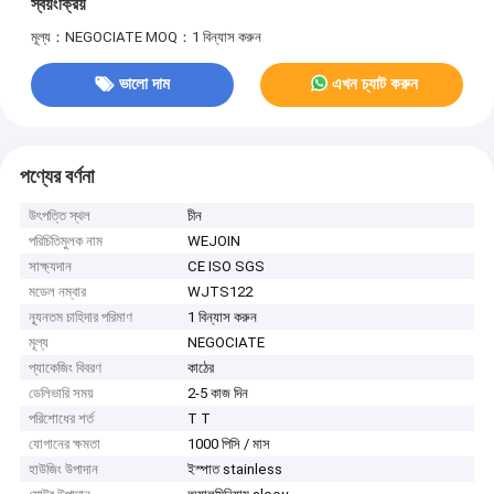
স্বয়ংক্রিয়
মূল্য：NEGOCIATE
MOQ：1 বিন্যাস করুন
ভালো দাম
এখন চ্যাট করুন
পণ্যের বর্ণনা
উৎপত্তি স্থল
চীন
পরিচিতিমুলক নাম
WEJOIN
সাক্ষ্যদান
CE ISO SGS
মডেল নম্বার
WJTS122
ন্যূনতম চাহিদার পরিমাণ
1 বিন্যাস করুন
মূল্য
NEGOCIATE
প্যাকেজিং বিবরণ
কাঠের
ডেলিভারি সময়
2-5 কাজ দিন
পরিশোধের শর্ত
T T
যোগানের ক্ষমতা
1000 পিসি / মাস
হাউজিং উপাদান
ইস্পাত stainless