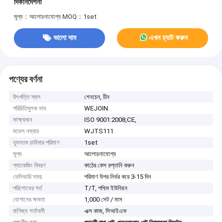
দিকনির্দেশনা
মূল্য：আলোচনাযোগ্য
MOQ：1set
ভালো দাম
এখন চ্যাট করুন
পণ্যের বর্ণনা
উৎপত্তি স্থল
শেনচেন, চীন
পরিচিতিমুলক নাম
WEJOIN
সাক্ষ্যদান
ISO 9001:2008,CE,
মডেল নম্বার
WJTS111
ন্যূনতম চাহিদার পরিমাণ
1set
মূল্য
আলোচনাযোগ্য
প্যাকেজিং বিবরণ
কাঠের কেস রপ্তানি করুন
ডেলিভারি সময়
পরিমাণ উপর নির্ভর করে 3-15 দিন
পরিশোধের শর্ত
T/T, পশ্চিম ইউনিয়ন
যোগানের ক্ষমতা
1,000 সেট / মাস
বাণিজ্য শর্তাবলী
এক্স কাজ, সিআইএফ