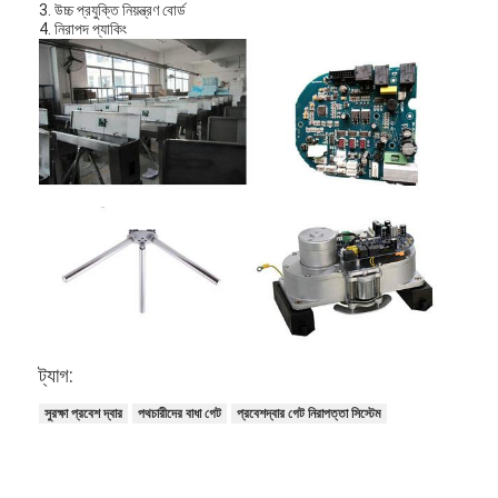
3. উচ্চ প্রযুক্তি নিয়ন্ত্রণ বোর্ড
আমাদের সম্বন্ধে
4. নিরাপদ প্যাকিং
কারখানা পরিদর্শন
গুণমান নিয়ন্ত্রণ
খবর
মামলা
এখন চ্যাট করুন
turnstile ব্যারিয়ার গেইট
ট্যাগ:
পার্কিং ব্যারিয়ার গেট
সুরক্ষা প্রবেশ দ্বার
পথচারীদের বাধা গেট
প্রবেশদ্বার গেট নিরাপত্তা সিস্টেম
স্বয়ংক্রিয় ব্যারিয়ার গেইট