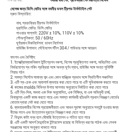
লক্ষণীয় করা:
,
পথচারী বাধা গেট
প্রবেশদ্বার গেট নিরাপত্তা সিস্টেম
মেসেজ জন্য ডিসি মোটর সঙ্গে নমনীয় ডবল ট্রিপড টার্নস্টাইল গেট
দ্রুত বিস্তারিত:
নাম; স্বয়ংক্রিয় ট্রিপড টার্নস্টাইল
ড্রাইভিং মোটর: ডিসি মোটর
পাওয়ার সাপ্লাই: 220V ± 10%, 110V ± 10%
পৌনঃপুনিকতা: 50 / 60Hz
ঘূর্ণায়মান দিকনির্দেশনা: ডাবল নির্দেশনা
হাউজিং উপাদান: স্টেইনলেস স্টীল 304 / পাউডার সঙ্গে আয়রন
ফাংশন এবং বৈশিষ্ট্য:
1. ইলেক্ট্রোম্যাকনিকাল ইন্টিগ্রেশন নকশা, বিশেষ প্রযুক্তিগত নকশা, অবিচলিত এবং
নির্ভরযোগ্য স্ব লকিং প্রক্রিয়া সঙ্গে অনন্য ঘূর্ণন প্যান, হাউজিং সঙ্গে সংহত সুনির্দিষ্ট
গিয়ার গঠন
2. সমস্ত সিস্টেম সামান্য শব্দ এবং কোন যান্ত্রিক প্রভাব সঙ্গে স্থিতিশীল সঞ্চালিত
3. এটি স্ব-চেক এবং অ্যালার্ম ব্যবহার করা যেতে পারে যা এটি সুবিধাজনক করতে পারে
4. কাজের molds বিভিন্ন উপায় আপনার অনুরোধে নির্বাচিত করা যেতে পারে
5. এটি দ্বি-দিক, অথবা এক দিক অনুমোদিত, এক নিষিদ্ধ, বা এক অভিমুখী চার্জ,
বিনামূল্যে একটি কাজ করতে পারে এবং সমস্ত কার্যকরী ছাঁচগুলি প্রধান নিয়ন্ত্রণ বোর্ডের
বোতাম দ্বারা সেট করা যেতে পারে
6. ব্যবহারকারীর বিশেষ প্রয়োজনীয়তা এবং আগুন সুরক্ষা অনুরোধে সন্তুষ্ট হওয়ার জন্য
বীমের পতন এবং উত্তোলন দূরত্বে নিয়ন্ত্রণ করা যেতে পারে
7. বিদ্যুৎ কাটা বন্ধ হলে মৌমাছি উত্তোলন ও পতিত হতে পারে
8. এটি একটি আদর্শ বৈদ্যুতিক ইন্টারফেস রয়েছে যা বিভিন্ন ধরণের পাঠক এবং লেখক
সরঞ্জামের সাথে সংযুক্ত থাকতে পারে