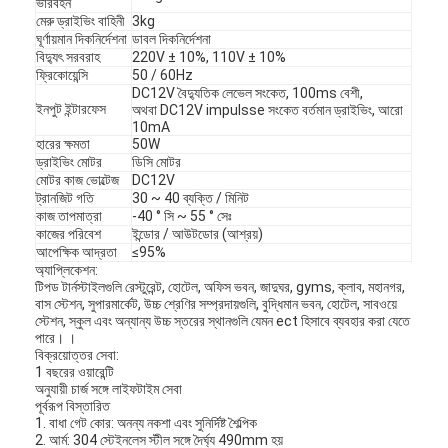
ভারবহন
মেরু ড্রাইভিং বাহিনী
3kg
ঘূর্ণায়মান দিকনির্দেশনা
ডাবল দিকনির্দেশনা
বিদ্যুৎ সরবরাহ
220V ± 10%, 110V ± 10%
ফ্রিকোয়েন্সি
50 / 60Hz
DC12V বৈদ্যুতিক লেভেল সংকেত, 100ms বেশী,
ইনপুট ইন্টারফেস
অথবা DC12V impulsse সংকেত বর্তমান ড্রাইভিং, আরো
10mA
হারের ক্ষমতা
50W
ড্রাইভিং মোটর
ডিসি মোটর
মোটর কাজ ভোল্টেজ
DC12V
ট্রানজিট গতি
30 ~ 40 ব্যক্তি / মিনিট
কাজ তাপমাত্রা
-40 ° সি ~ 55 ° সেঃ
কাজের পরিবেশ
ইন্ডোর / আউটডোর (আশ্রয়)
আপেক্ষিক আদ্রতা
≤95%
অ্যাপ্লিকেশন:
টিপড টার্নস্টাইলগুলি রেস্টুরেন্ট, হোটেল, অফিস ভবন, জাদুঘর, gyms, ক্লাব, মহানগর,
বাস স্টেশন, সুপারমার্কেট, উচ্চ শ্রেণির সম্প্রদায়গুলি, বুদ্ধিমান ভবন, হোটেল, সাবওয়ে
স্টেশন, স্কুল এবং অন্যান্য উচ্চ স্তরের স্থানগুলি যেমন ect হিসাবে ব্যবহার করা যেতে
বাড়ি
পারে। ।
বিক্রয়োত্তর সেবা:
1 বছরের ওয়ারেন্টি
পণ্য
অনুযায়ী চার্জ সঙ্গে লাইফটাইম সেবা
পূর্বরূপ বিস্তারিত
ভিডিও
1. বাধা গেট কোর: অনন্য নকশা এবং সুনির্দিষ্ট শৈল্পিক
2. আর্ম: 304 স্টেইনলেস স্টীল সঙ্গে দৈর্ঘ্য 490mm হয়