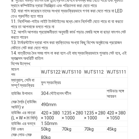
9. সুতরাং সমস্ত ফাংশন এক ইন্টিগ্রেশন মেশিনে উপলব্ধ করা যেতে পারে এবং দূরবর্তী
স্থানে কম্পিউটার দ্বারা নিয়ন্ত্রিত এবং পরিচালনা করা যেতে পারে
10. যারা পাস করেছেন তাদের সংখ্যা স্বয়ংক্রিয়ভাবে গণনা করা যেতে পারে যা LED
তেও প্রদর্শিত হতে পারে
11. নির্দেশিকা-গাইড লাইট টার্নস্টাইলের মধ্যে কোন নির্দেশটি যেতে পারে বা যা করতে
পারে তা আপনাকে বলতে পারে না
12. আপনি আপনার প্রয়োজনীয়তা অনুযায়ী কার্ড পড়ার মেমরি সঙ্গে বা ছাড়া ফাংশন সেট
করতে পারেন
13. টার্নারস্টাইল দ্বারা পাস করা ব্যক্তিদের সংখ্যা কিছু বিশেষ অনুষ্ঠানের প্রয়োজন
মেটাতে সেট করা যেতে পারে
14. যাত্রীদের বৈধ সময় পাস না করা হলে এই বাহু স্বয়ংক্রিয়ভাবে পুনরায় সেট হবে, এই
অ্যাক্সেস অথরিটি বাতিল
বিশেষ উল্লেখ:
মডেল
WJTS122
WJTS110
WJTS112
WJTS111
পদ
ম্যানুয়াল, সেমি বা
ফুল স্বয়ংক্রিয়
সম্পূর্ণ স্বয়ংক্রিয়
পাউডার সঙ্গে
হাউজিং উপাদান
304 স্টেইনলেস স্টীল
আয়রন
মেরু দৈর্ঘ্য (হাউজিং
490mm
আউট) v
হাউজিং এর মাত্রা
420 × 380
1235 × 280
1235 × 280
420 × 380
(L × W × H মিমি)
× 1000
× 1000
× 1000
× 1050
হাউজিং এর ঘনত্ব
1.50mm
নিট ওজন
50kg
70kg
70kg
45kg
মেরু লোড-মেরু
80kg