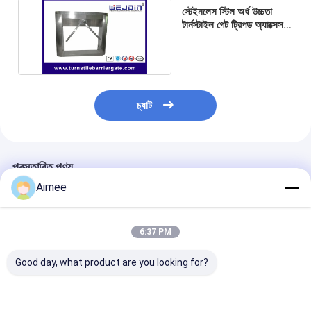
গেট মোটর স্লাইডিং
স্টেইনলেস স্টিল অর্ধ উচ্চতা
টার্নস্টাইল গেট ট্রিপড অ্যাক্সেস
পার্কিং স্পেস লক
কন্ট্রোল ডাবল দিকনির্দেশনা
চ্যাট
প্রস্তাবিত পণ্য
Aimee
6:37 PM
Good day, what product are you looking for?
ট্রাফিক প্রভা স্বয়ংক্রিয় এক্সেস
রেস্টুরেন্ট এবং হোটেলগুলিতে
304 স্টেইনলেস স্টীল 