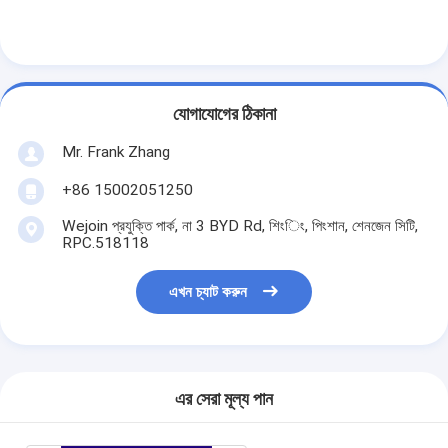
টোল গেট বাধা
বুoom ব্যারিয়ার গেট
গাড়ি পার্কিং ব্যারিয়ার গেট
যোগাযোগের ঠিকানা
ত্রিপাক্ষ ঘূর্ণন গেট
Mr. Frank Zhang
বিজ্ঞাপন বাধা
+86 15002051250
Wejoin প্রযুক্তি পার্ক, না 3 BYD Rd, শিংিং, পিংশান, শেনজেন সিটি,
অ-বসন্ত বাধা গেট
RPC.518118
অ্যাক্সেস কন্ট্রোল টানস্টাইল গেট
এখন চ্যাট করুন
তাড়নজাত ব্যারিয়ার গেইট
সুইং ব্যারিচার গেট
এর সেরা মূল্য পান
সম্পূর্ণ উচ্চতা টার্নস্টাইল