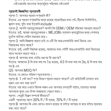
নেটওয়ার্কের আওতায় অন্তর্ভুক্ত পরিষেবা নেটওয়ার্ক
আমাদের সম্বন্ধে
প্রায়শই জিজ্ঞাসিত প্রশ্নাবলী
কারখানা পরিদর্শন
প্রশ্ন 1: আপনার প্রধান পণ্যগুলি কী?
উত্তর: এর প্রধান পণ্যগুলির মধ্যে রয়েছে স্বয়ংক্রিয় বাধা গেট, ট্রিপড টার্নস্টাইল,
ফ্ল্যাপ বাধা, সুইং বাধা ইত্যাদি include
গুণমান নিয়ন্ত্রণ
প্রশ্ন 2: আপনি প্রস্তুতকারক? আপনি কি ODM / OEM পরিষেবা সরবরাহ করেন?
উত্তর: হ্যাঁ, আমরা প্রস্তুতকারক। WEJOIN
গ্লোবাল ক্লায়েন্টদের জন্য
পেশাদার
চুডটম আইড্ড সেরিস
সরবরাহ করে।
খবর
প্রশ্ন 3: আমি জিজ্ঞাসা করতে চাই যে এটি কি আরএফআইডি কার্ড রিডার এবং
নিয়ামকের সাথে আছে?
মামলা
উত্তর: হ্যাঁ, একটি নিয়ামক রয়েছে, আমাদের বাধা গেটটি আরএফআইডি কার্ড রিডারের
সাথে সংযোগ করতে পারে।
প্রশ্ন 4: আপনার বাধা গেটের ধরণের কি ধরণের?
এখন চ্যাট করুন
উত্তর: আমাদের 3 মি বাধা বাহু সহ 1s রয়েছে, 4.5 মি বাধা বাহু সহ 3s, 6 মি বাধা বাহু
সহ 6 এস
Q5: আপনার MOQ কি?
উত্তর: যে কোনও পরিমাণ গ্রহণযোগ্য।
প্রশ্ন 6: 1 সেট কত?
পণ্য বিবরণ প্রদান করতে পারেন?
এই আইটেমটি চালাতে কত
turnstile ব্যারিয়ার গেইট
দ্রুত এবং কত খরচ হবে?
উত্তর: দয়া করে এখানে ক্লিক করুন এবং আপনার তদন্তটি পাঠান, তারপরে আমরা
আপনাকে মূল্য এবং বিশদ সময়মতো প্রেরণ করব।
পার্কিং ব্যারিয়ার গেট
প্রশ্ন:: পেমেন্ট বিকল্প সম্পর্কে কীভাবে?
একটি: প্রবাহের আগে 30% টি / টি দ্বারা, 70% টি / টি দ্বারা
স্বয়ংক্রিয় ব্যারিয়ার গেইট
প্রশ্ন 8: আপনার কি এমন কোনও মডেল রয়েছে যা বাইরে আশ্রয় না করে বাইরে ব্যবহার
করা যেতে পারে?