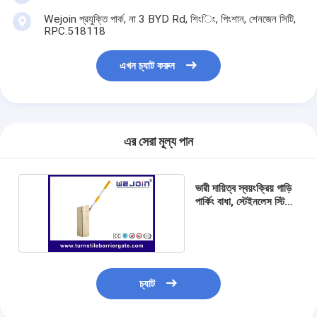
Wejoin প্রযুক্তি পার্ক, না 3 BYD Rd, শিংিং, পিংশান, শেনজেন সিটি,
RPC.518118
এখন চ্যাট করুন
এর সেরা মূল্য পান
ভারী দায়িত্ব স্বয়ংক্রিয় গাড়ি
পার্কিং বাধা, স্টেইনলেস স্টিল
সুরক্ষা বুম গেটস
চ্যাট