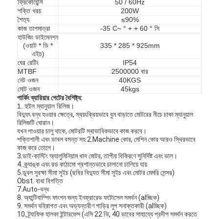
ফ্রিকোয়েন্সি
50 / 60Hz
শক্তি খরচ
200W
শৈত্য
≤90%
কাজ তাপমাত্রা
-35 C~ ° + + 60 ° সি
হাউজিং ডাইমেনশন
(ওয়াট * ডি *
335 * 285 * 925mm
এইচ)
ঘের রেটিং
IP54
MTBF
2500000 বার
নেট ওজন
40KGS
মোট ওজন
45kgs
পার্কিং ব্যারিয়ার গেটের বৈশিষ্ট্য:
1. হুইল ম্যানুয়াল রিলিজ।
বিদ্যুৎ বন্ধ হওয়ার ক্ষেত্রে, স্বয়ংক্রিয়ভাবে বুম বাড়াতে মোটরের নীচে চাকা ম্যানুয়াল
রিলিজটি ঘোরান।
যখন পাওয়ার চালু থাকে, মোটরটি স্বাভাবিকভাবে কাজ করবে।
শক্তিশালী এবং ডাবল বসন্ত সহ 2.Machine কোর, মেশিন কোর আরও স্থিরভাবে
কাজ করে তোলে।
3.ডাই-কাস্টিং অ্যালুমিনিয়াম খাদ মোটর, তাপীয় বিকিরণে সুনির্দিষ্ট এবং ভাল।
4. ক্র্যাঙ্ক এবং রড কাঠামো প্রশান্তভাবে চালানো চালিয়ে যায়
5.ডুবল সুরক্ষা সীমা সুইচ (ছবির বিদ্যুত সীমা সুইচ এবং মোটর মেমরি সেন্সর)
Obst. বাধা বিপত্তি
7.Auto-বন্ধ
8. অ্যান্টিবাম্পিং ফাংশন জন্য ইনফ্রারেড ফটোসেল সমর্থন (alচ্ছিক)
9. সমর্থন বহিরাগত এবং অভ্যন্তরীণ গাড়ির লুপ সনাক্তকারী (alচ্ছিক)
10. ট্র্যাফিক হালকা ইন্টারফেস (এসি 22 ভি, 40 ডাবের সাহায্যে প্রদীপ সমর্থন করতে