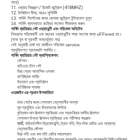
পারে)
11. ওয়্যার নিয়ন্ত্রণ / রিমোট কন্ট্রোল (418MHZ)
12. ডিজিটাল সীমা, আরও সুনির্দিষ্ট
13. পার্কিং সিস্টেমের জন্য ক্লোজ কন্ট্রোল ইন্টারফেস খুলুন
14. পার্কিং ব্যবস্থাতে রাষ্ট্রের সংকেত সীমাবদ্ধ করুন
পার্কিং ব্যারিয়ার গেট ওয়্যারেন্টি এবং পরিষেবা আইটেম
নিখরচায় পরিষেবাটি এক বছরের ওয়্যারেন্টির সময় অংশের জন্য oFFered হয়।
(বাধা বুম বা দূরবর্তী অন্তর্ভুক্ত নয়)
সেই অনুযায়ী চার্জ সহ আজীবন পরিষেবা service
প্রযুক্তিগত প্রশ্নগুলি সমর্থিত।
পার্কিং ব্যারিয়ার গেট অ্যাপ্লিকেশন:
স্টেশান
হাইওয়ে টোল গেট
উচ্চ গ্রেড আবাসিক এলাকা
বাণিজ্যিক পার্কিং
উদ্যোগ এবং প্রতিষ্ঠান
বাণিজ্যিক প্লাজা
ওয়েজইন এর প্রধান উপকারিতা
বাধা গেটের জন্য গ্লোবাল নেতৃস্থানীয় সংস্থা
বাড়ি
মূল প্রযুক্তি এবং উদ্ভাবনের মাস্টার
বুদ্ধিমান মান উত্পাদন প্রক্রিয়া এবং স্বয়ংক্রিয় নমনীয় উত্পাদন
গ্লোবাল উন্নত উত্পাদন প্রক্রিয়া এবং পরীক্ষার সরঞ্জাম
পণ্য
सर्वो, পরিবর্তনশীল ফ্রিকোয়েন্সি, দ্বৈত গতি, দ্বি-দিক মোটর এবং অন্যান্য
নেতৃস্থানীয় কৌশল
ভিডিও
উচ্চ গতি এবং কম গতি মোটর সহাবস্থান
প্রথম শ্রেণীর এবং দ্বিতীয় স্তরের শহরগুলি এবং আরও অনেকগুলি নির্মাণ পরিষেবা