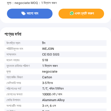
মূল্য：negociate
MOQ：1 বিন্যাস করুন
ভালো দাম
এখন চ্যাট করুন
পণ্যের বর্ণনা
উৎপত্তি স্থল
চীন
পরিচিতিমুলক নাম
WEJOIN
সাক্ষ্যদান
CE ISO SGS
মডেল নম্বার
S18
ন্যূনতম চাহিদার পরিমাণ
1 বিন্যাস করুন
মূল্য
negociate
প্যাকেজিং বিবরণ
Carton
ডেলিভারি সময়
3-5 দিনের
পরিশোধের শর্ত
T/T, পশ্চিম ইউনিয়ন
যোগানের ক্ষমতা
10000 সেট / মাস
মোটর উপাদান
Aluminum Alloy
অপারেটিং সময়
3 এস, 6 এস