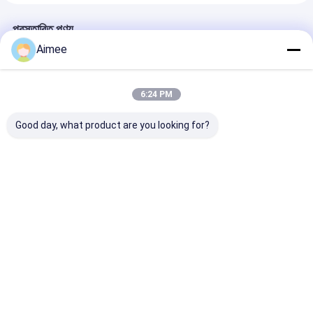
প্রস্তাবিত পণ্য
Aimee
6:24 PM
Good day, what product are you looking for?
উচ্চ গতির যানবাহন প্রবেশ
Bus Station LED
২ বছরের ওয়ারেন্টি সহ প
নিরাপত্তা নিরাপত্তা গেট বাধা
Intelligent Boom
জন্য হলুদ ইস্পাত বুম ব
সিস্টেম প্রচলিত ভেরিয়েবল
Barrier Gate
ফ্রিকোয়েন্সি
Entrance Gate
Security Systems
ভালো দাম
ভালো দাম
ভালো দাম
বাড়ি
আমাদের
আমাদের সাথে যোগাযোগ
Desktop
Site
সম্পর্কে
করুন
সাইট ম্যাপ
গোপনীয়তা নীতি
গুণ
turnstile ব্যারিয়ার গেইট
চীন কারখানা.Copyright © 2026 Shenzhen Wejoin