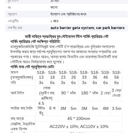
বুম টাইপ
3 বেড়া
রঙ
কালো
প্রয়োগ
উদ্যোগ এবং প্রতিষ্ঠানের জন্য
ওয়ারান্টীর
১ বছর
লক্ষণীয় করা:
,
auto barrier gate system
car park barriers
ভারী দায়িত্ব স্বয়ংক্রিয় বুম স্টেইনলেস স্টিল পার্কিং ব্যারিয়ার গেট
পার্কিং ব্যারিয়ার গেট সংক্ষিপ্ত পরিচিতি:
ডাব্লুজেডিজেডিজি ইন্টেলিজেন্ট বাধা গেটটি হ'ল স্বয়ংক্রিয় এবং বুদ্ধিমান অপারেশন
উপলব্ধি করার জন্য সর্বশেষ প্রযুক্তিগত নকশা সহ আমাদের সংস্থার পণ্যগুলির এক
প্রকারের পণ্য।
আরও আরও, অনন্য ক্লাচ ডিভাইস এবং ভারসাম্য ডিভাইসটি বাধা
গেটটিকে আরও নির্ভরযোগ্য করে তুলেছে।
পার্কিং বাধা গেট প্রযুক্তিগত ডেটা:
মডেল
S18-
S18-
S18-
S18-
S18-
S18-
S18-
S18-
(ডাব্লুজেডিজেড)
13
16
23
26
33
36
46
56
গতি
3s
6s
3s
6s
3s
6s
6s
6s
সোজা
3 বেড়া
আর্ম টাইপ
(দূরবীণ বাহু
90 ° ভাঁজ
180 ° ভাঁজ
2 বেড়া
দেওয়া
alচ্ছিক)
4.5
সর্বোচ্চ বাহু দৈর্ঘ্য
মিটার
6 মা
3M
5m
3M
5m
4M
3.5m
উঁচু
বাহু মাত্রা
45 * 100mm
ভোল্টেজ, বৈদ্যুতিক
AC220V ± 10%, AC110V ± 10%
একক বিশেষ