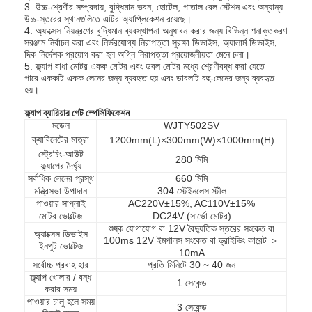
3. উচ্চ-শ্রেণীর সম্প্রদায়, বুদ্ধিমান ভবন, হোটেল, পাতাল রেল স্টেশন এবং অন্যান্য
উচ্চ-স্তরের স্থানগুলিতে এটির অ্যাপ্লিকেশন রয়েছে।
4. অ্যাক্সেস নিয়ন্ত্রণের বুদ্ধিমান ব্যবস্থাপনা অনুধাবন করার জন্য বিভিন্ন শনাক্তকরণ
সরঞ্জাম নির্বাচন করা এবং নির্ভরযোগ্য নিরাপত্তা সুরক্ষা ডিভাইস, অ্যালার্ম ডিভাইস,
দিক নির্দেশক প্রয়োগ করা হল অগ্নি নিরাপত্তা প্রয়োজনীয়তা মেনে চলা।
5. ফ্ল্যাপ বাধা মোটর একক মোটর এবং ডবল মোটর মধ্যে শ্রেণীবদ্ধ করা যেতে
পারে.এককটি একক লেনের জন্য ব্যবহৃত হয় এবং ডাবলটি বহু-লেনের জন্য ব্যবহৃত
হয়।
ফ্ল্যাপ ব্যারিয়ার গেট স্পেসিফিকেশন
মডেল
WJTY502SV
ক্যাবিনেটের মাত্রা
1200mm(L)×300mm(W)×1000mm(H)
স্ট্রেচিং-আউট
280 মিমি
ফ্ল্যাপের দৈর্ঘ্য
সর্বাধিক লেনের প্রস্থ
660 মিমি
মন্ত্রিসভা উপাদান
304 স্টেইনলেস স্টীল
পাওয়ার সাপ্লাই
AC220V±15%, AC110V±15%
মোটর ভোল্টেজ
DC24V (সার্ভো মোটর)
শুষ্ক যোগাযোগ বা 12V বৈদ্যুতিক স্তরের সংকেত বা
অ্যাক্সেস ডিভাইস
100ms 12V ইমপালস সংকেত বা ড্রাইভিং কারেন্ট ＞
ইনপুট ভোল্টেজ
10mA
সর্বোচ্চ প্রবাহ হার
প্রতি মিনিটে 30 ~ 40 জন
ফ্ল্যাপ খোলার / বন্ধ
1 সেকেন্ড
করার সময়
পাওয়ার চালু হলে সময়
3 সেকেন্ড