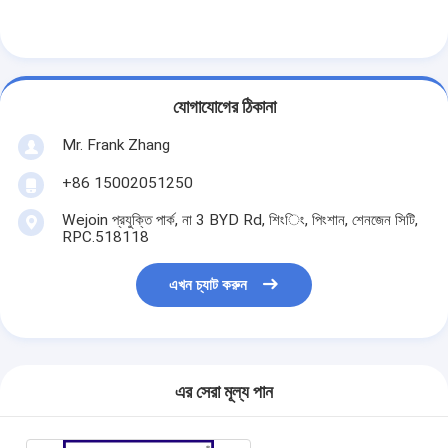
আমাদের সম্বন্ধে
কারখানা পরিদর্শন
যোগাযোগের ঠিকানা
গুণমান নিয়ন্ত্রণ
Mr. Frank Zhang
খবর
+86 15002051250
মামলা
Wejoin প্রযুক্তি পার্ক, না 3 BYD Rd, শিংিং, পিংশান, শেনজেন সিটি,
RPC.518118
এখন চ্যাট করুন
এখন চ্যাট করুন
turnstile ব্যারিয়ার গেইট
পার্কিং ব্যারিয়ার গেট
এর সেরা মূল্য পান
স্বয়ংক্রিয় ব্যারিয়ার গেইট