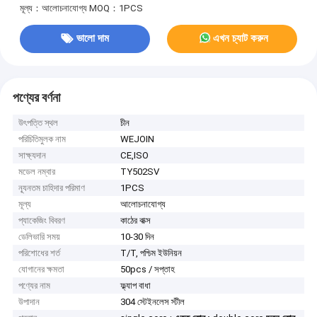
মূল্য：আলোচনাযোগ্য
MOQ：1PCS
ভালো দাম
এখন চ্যাট করুন
পণ্যের বর্ণনা
উৎপত্তি স্থল
চীন
পরিচিতিমুলক নাম
WEJOIN
সাক্ষ্যদান
CE,ISO
মডেল নম্বার
TY502SV
ন্যূনতম চাহিদার পরিমাণ
1PCS
মূল্য
আলোচনাযোগ্য
প্যাকেজিং বিবরণ
কাঠের বাক্স
ডেলিভারি সময়
10-30 দিন
পরিশোধের শর্ত
T/T, পশ্চিম ইউনিয়ন
যোগানের ক্ষমতা
50pcs / সপ্তাহ
পণ্যের নাম
ফ্ল্যাপ বাধা
উপাদান
304 স্টেইনলেস স্টীল