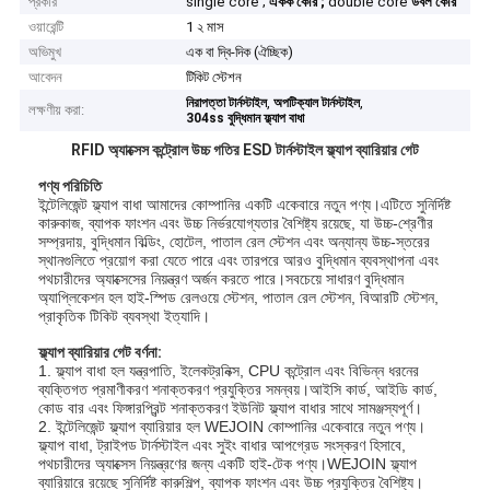
প্রকার
single core ;
একক কোর ;
double core
ডবল কোর
ওয়ারেন্টি
1 ২ মাস
অভিমুখ
এক বা দ্বি-দিক (ঐচ্ছিক)
আবেদন
টিকিট স্টেশন
,
,
নিরাপত্তা টার্নস্টাইল
অপটিক্যাল টার্নস্টাইল
লক্ষণীয় করা:
304ss বুদ্ধিমান ফ্ল্যাপ বাধা
RFID অ্যাক্সেস কন্ট্রোল উচ্চ গতির ESD টার্নস্টাইল ফ্ল্যাপ ব্যারিয়ার গেট
পণ্য পরিচিতি
ইন্টেলিজেন্ট ফ্ল্যাপ বাধা আমাদের কোম্পানির একটি একেবারে নতুন পণ্য।এটিতে সুনির্দিষ্ট
কারুকাজ, ব্যাপক ফাংশন এবং উচ্চ নির্ভরযোগ্যতার বৈশিষ্ট্য রয়েছে, যা উচ্চ-শ্রেণীর
সম্প্রদায়, বুদ্ধিমান বিল্ডিং, হোটেল, পাতাল রেল স্টেশন এবং অন্যান্য উচ্চ-স্তরের
স্থানগুলিতে প্রয়োগ করা যেতে পারে এবং তারপরে আরও বুদ্ধিমান ব্যবস্থাপনা এবং
পথচারীদের অ্যাক্সেসের নিয়ন্ত্রণ অর্জন করতে পারে।সবচেয়ে সাধারণ বুদ্ধিমান
অ্যাপ্লিকেশন হল হাই-স্পিড রেলওয়ে স্টেশন, পাতাল রেল স্টেশন, বিআরটি স্টেশন,
প্রাকৃতিক টিকিট ব্যবস্থা ইত্যাদি।
ফ্ল্যাপ ব্যারিয়ার গেট বর্ণনা:
1. ফ্ল্যাপ বাধা হল যন্ত্রপাতি, ইলেকট্রনিক্স, CPU কন্ট্রোল এবং বিভিন্ন ধরনের
ব্যক্তিগত প্রমাণীকরণ শনাক্তকরণ প্রযুক্তির সমন্বয়।আইসি কার্ড, আইডি কার্ড,
কোড বার এবং ফিঙ্গারপ্রিন্ট শনাক্তকরণ ইউনিট ফ্ল্যাপ বাধার সাথে সামঞ্জস্যপূর্ণ।
2. ইন্টেলিজেন্ট ফ্ল্যাপ ব্যারিয়ার হল WEJOIN কোম্পানির একেবারে নতুন পণ্য।
ফ্ল্যাপ বাধা, ট্রাইপড টার্নস্টাইল এবং সুইং বাধার আপগ্রেড সংস্করণ হিসাবে,
পথচারীদের অ্যাক্সেস নিয়ন্ত্রণের জন্য একটি হাই-টেক পণ্য।WEJOIN ফ্ল্যাপ
ব্যারিয়ারে রয়েছে সুনির্দিষ্ট কারুশিল্প, ব্যাপক ফাংশন এবং উচ্চ প্রযুক্তির বৈশিষ্ট্য।