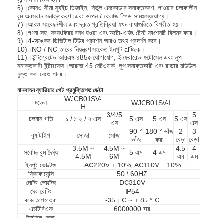
6)।কোনও সীমা স্যুইচ ডিজাইন, নির্ভুল এনকোডার সনাক্তকরণ, পাওয়ার চলাকালীন
বুম অবস্থান সনাক্তকরণ।এবং ওপেন / ক্লোজ স্পিড সামঞ্জস্যযোগ্য।
7)।আরও সংবেদনশীল এবং দ্রুত প্রতিক্রিয়া যখন বাধাগুলিতে বিপরীত হয়।
8)।গণনা সহ, স্বয়ংক্রিয় বন্ধ হওয়া এবং অটো-এজিং টেস্ট ফাংশনটি বিলম্ব করে।
9)।4-অঙ্কের ডিজিটাল টিউব প্রদর্শন আরও তথ্য প্রদর্শন করে।
10)।NO / NC তারের নিয়ন্ত্রণ সংকেত ইনপুট alচ্ছিক।
11)।ইন্টিগ্রেটেড আরএস ৪85৫ যোগাযোগ, ইনফ্রারেড ফটোসেল এবং লুপ
সনাক্তকারী ইন্টারফেস।আরজে 45 নেটওয়ার্ক, লুপ সনাক্তকারী এবং রাডার মডিউল
যুক্ত করা যেতে পারে।
যানবাহন ব্যারিয়ার গেট প্রযুক্তিগত ডেটা
WJCB01SV-
মডেল
WJCB01SV-I
H
3/4/5
5
চলমান গতি
১ / ১.২ / ২ এস
5 এস
5 এস
5 এস
এস
এস
90 °
180 ° ভাঁজ
2
3
বুম টাইপ
সোজা
সোজা
ভাঁজ
বেড়া
বেড়া
করা
3.5M ~
4.5M ~
4.5
4
সর্বোচ্চ বুম দৈর্ঘ্য
5 এম
4 এম
4.5M
6M
এম
এম
বাড়ি
ইনপুট ভোল্টেজ
AC220V ± 10%, AC110V ± 10%
ফ্রিকোয়েন্সি
50 / 60HZ
মোটর ভোল্টেজ
DC310V
পণ্য
ঘের রেটিং
IP54
কাজ তাপমাত্রা
-35। C ~ + 85 ° C
ভিডিও
এমটিবিএফ
6000000 বার
ট্র্যাফিক ফ্লো