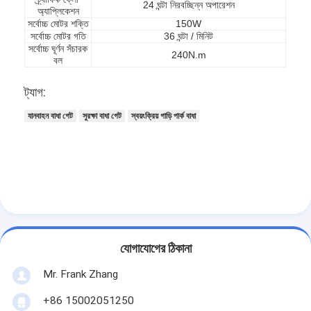
24 ঘন্টা নিরবচ্ছিন্ন অপারেশন
অ্যাপ্লিকেশন
আমাদের সম্বন্ধে
সর্বোচ্চ মোটর শক্তি
150W
সর্বোচ্চ মোটর গতি
36 ঘন্টা / মিনিট
কারখানা পরিদর্শন
সর্বোচ্চ ঘূর্ণন সঁচারক
240N.m
বল
গুণমান নিয়ন্ত্রণ
ট্যাগ:
খবর
যানবাহন বাধা গেট
সুরক্ষা বাধা গেট
স্বয়ংক্রিয় গাড়ি পার্ক বাধা
মামলা
এখন চ্যাট করুন
turnstile ব্যারিয়ার গেইট
যোগাযোগের ঠিকানা
পার্কিং ব্যারিয়ার গেট
Mr. Frank Zhang
স্বয়ংক্রিয় ব্যারিয়ার গেইট
+86 15002051250