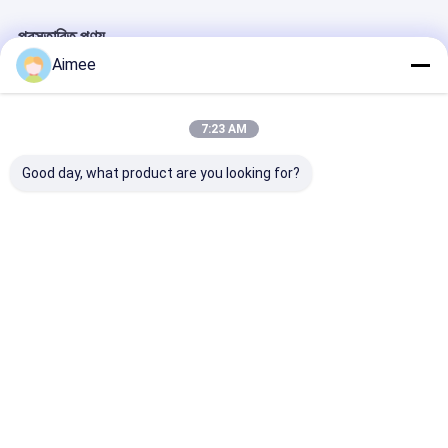
গেট মোটর স্লাইডিং
প্রস্তাবিত পণ্য
পার্কিং স্পেস লক
Aimee
7:23 AM
Good day, what product are you looking for?
পার্কিং লটের জন্য ডিসি ২৪ভি
WEJOIN DC 24V
পার্কিং ব্যবস্থাপনার জন
ব্রাশলেস মোটর, বুদ্ধিমান
ব্রাশহীন মোটর স্বয়ংক্রিয় বাধা
সোজা বুম ডিসি২৪ভি ভে
অ্যান্টি-কলিশন সুরক্ষা এবং ৬
গেট পরিবর্তনশীল ফ্রিকোয়েন্সি
ফ্রিকোয়েন্সি মোটর এ
মিটার বুম দৈর্ঘ্য সহ স্বয়ংক্রিয়
নিয়ন্ত্রণ এবং 6M বুম দৈর্ঘ্য সঙ্গে
রিভার্সিং সহ স্বয়ংক্রিয়
ব্যারিয়ার গেট
পার্কিং লট জন্য
গেট
ভালো দাম
ভালো দাম
ভালো দাম
বাড়ি
আমাদের
আমাদের সাথে যোগাযোগ
Desktop
Site
সম্পর্কে
করুন
সাইট ম্যাপ
গোপনীয়তা নীতি
গুণ
turnstile ব্যারিয়ার গেইট
চীন কারখানা.Copyright © 2026 Shenzhen Wejoin