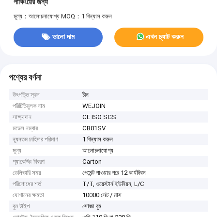
পার্কিংয়ের জন্য
মূল্য：আলোচনাযোগ্য
MOQ：1 বিন্যাস করুন
ভালো দাম
এখন চ্যাট করুন
পণ্যের বর্ণনা
উৎপত্তি স্থল
চীন
পরিচিতিমুলক নাম
WEJOIN
সাক্ষ্যদান
CE ISO SGS
মডেল নম্বার
CB01SV
ন্যূনতম চাহিদার পরিমাণ
1 বিন্যাস করুন
মূল্য
আলোচনাযোগ্য
প্যাকেজিং বিবরণ
Carton
ডেলিভারি সময়
পেমেন্ট পাওয়ার পরে 12 কার্যদিবস
পরিশোধের শর্ত
T/T, ওয়েস্টার্ন ইউনিয়ন, L/C
যোগানের ক্ষমতা
10000 সেট / মাস
বুম টাইপ
সোজা বুম