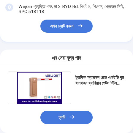
টোল গেট বাধা
Wejoin প্রযুক্তি পার্ক, না 3 BYD Rd, শিংিং, পিংশান, শেনজেন সিটি,
RPC.518118
বুoom ব্যারিয়ার গেট
এখন চ্যাট করুন
গাড়ি পার্কিং ব্যারিয়ার গেট
ত্রিপাক্ষ ঘূর্ণন গেট
বিজ্ঞাপন বাধা
এর সেরা মূল্য পান
অ-বসন্ত বাধা গেট
ট্রাফিক অ্যাক্সেস রোড এলইডি বুম
অ্যাক্সেস কন্ট্রোল টানস্টাইল গেট
যানবাহন ব্যারিয়ার গেটস স্টিল
হাউজিং গাড়ি পার্কিংয়ের জন্য
তাড়নজাত ব্যারিয়ার গেইট
সুইং ব্যারিচার গেট
চ্যাট
সম্পূর্ণ উচ্চতা টার্নস্টাইল