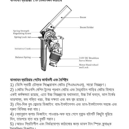
যানবাহন ব্যারিয়ার গেটের কার্যাবলী এবং বৈশিষ্ট্য
1)।ডিসি স্থায়ী চৌম্বক সিঙ্ক্রোনাস মোটর (পিএমএসএম), সারো নিয়ন্ত্রণ।
2)।মোটর সিএনসি মেশিন টুলের প্রধান মোটর এবং বৈদ্যুতিন গাড়ির মোটর হিসাবে
একই কর্মক্ষমতা রয়েছে, এতে উচ্চ নিয়ন্ত্রণের যথাযথতা, উচ্চ টর্ক ঘনত্ব, ভাল টর্কের
ভারসাম্য, কম শক্তি খরচ, উচ্চ দক্ষতা এবং কম শব্দ রয়েছে।
3)।দ্বি-দিক বুম হোল্ডার ডিজাইন: বাম-ইনস্টলেশন এবং ডান-ইনস্টলেশন সহজে এবং
দ্রুত বিনিময় করা যায়।
4)।ম্যানুয়াল ক্লাচ ডিজাইন: পাওয়ার-অফ হয়ে গেলে হ্যান্ড হুইলটি কিছুটা ঘুরিয়ে
দিন, তারপরে হাত ধরে বুমটি সরান।
5)।আরও স্থিতিশীল এবং নির্ভরযোগ্য কাঠামোর জন্য ডাবল টান স্প্রিং ক্র্যাঙ্ক
ট্রান্সমিশন ডিজাইন।