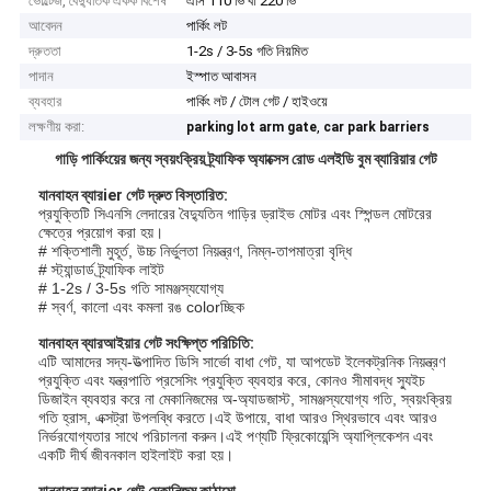
ভোল্টেজ, বৈদ্যুতিক একক বিশেষ
এসি 110 ভি বা 220 ভি
আবেদন
পার্কিং লট
দ্রুততা
1-2s / 3-5s গতি নিয়মিত
পাদান
ইস্পাত আবাসন
ব্যবহার
পার্কিং লট / টোল গেট / হাইওয়ে
লক্ষণীয় করা:
,
parking lot arm gate
car park barriers
গাড়ি পার্কিংয়ের জন্য স্বয়ংক্রিয় ট্র্যাফিক অ্যাক্সেস রোড এলইডি বুম ব্যারিয়ার গেট
যানবাহন ব্যার
ier গেট দ্রুত বিস্তারিত:
প্রযুক্তিটি সিএনসি লেদারের বৈদ্যুতিন গাড়ির ড্রাইভ মোটর এবং স্পিন্ডল মোটরের
ক্ষেত্রে প্রয়োগ করা হয়।
# শক্তিশালী মুহূর্ত, উচ্চ নির্ভুলতা নিয়ন্ত্রণ, নিম্ন-তাপমাত্রা বৃদ্ধি
# স্ট্যান্ডার্ড ট্র্যাফিক লাইট
# 1-2s / 3-5s গতি সামঞ্জস্যযোগ্য
# স্বর্ণ, কালো এবং কমলা রঙ colorচ্ছিক
যানবাহন ব্যার
আইয়ার গেট সংক্ষিপ্ত পরিচিতি:
এটি আমাদের সদ্য-উত্পাদিত ডিসি সার্ভো বাধা গেট, যা আপডেট ইলেকট্রনিক নিয়ন্ত্রণ
প্রযুক্তি এবং যন্ত্রপাতি প্রসেসিং প্রযুক্তি ব্যবহার করে, কোনও সীমাবদ্ধ স্যুইচ
ডিজাইন ব্যবহার করে না মেকানিজমের অ-অ্যাডজাস্ট, সামঞ্জস্যযোগ্য গতি, স্বয়ংক্রিয়
গতি হ্রাস, এক্সট্রা উপলব্ধি করতে।এই উপায়ে, বাধা আরও স্থিরভাবে এবং আরও
নির্ভরযোগ্যতার সাথে পরিচালনা করুন।এই পণ্যটি ফ্রিকোয়েন্সি অ্যাপ্লিকেশন এবং
একটি দীর্ঘ জীবনকাল হাইলাইট করা হয়।
যানবাহন ব্যার
ier গেট মেকানিজম কাঠামো