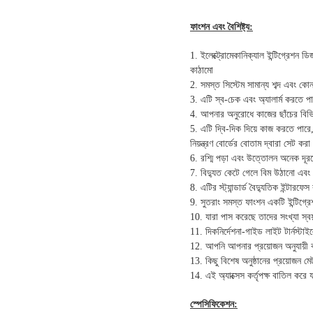
ফাংশন এবং বৈশিষ্ট্য:
1. ইলেক্ট্রোমেকানিক্যাল ইন্টিগ্রেশন ডি
কাঠামো
2. সমস্ত সিস্টেম সামান্য শব্দ এবং কোন 
3. এটি স্ব-চেক এবং অ্যালার্ম করতে প
4. আপনার অনুরোধে কাজের ছাঁচের বিভিন
5. এটি দ্বি-দিক দিয়ে কাজ করতে পারে,
নিয়ন্ত্রণ বোর্ডের বোতাম দ্বারা সেট কর
6. রশ্মি পড়া এবং উত্তোলন অনেক দূরত্
7. বিদ্যুত কেটে গেলে বিম উঠানো এবং 
8. এটির স্ট্যান্ডার্ড বৈদ্যুতিক ইন্টা
9. সুতরাং সমস্ত ফাংশন একটি ইন্টিগ্রেশ
10. যারা পাস করেছে তাদের সংখ্যা স্ব
11. দিকনির্দেশনা-গাইড লাইট টার্নস্ট
12. আপনি আপনার প্রয়োজন অনুযায়ী ক
13. কিছু বিশেষ অনুষ্ঠানের প্রয়োজন মে
14. এই অ্যাক্সেস কর্তৃপক্ষ বাতিল করে য
স্পেসিফিকেশন: