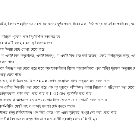
জাইন, বিশেষ প্রযুক্তিগত নকশা সহ অনন্য ঘূর্ণন প্যান, স্থির এবং নির্ভরযোগ্য স্ব-লকিং প্রক্রিয়া, আবা
যান্ত্রিক প্রভাব সঙ্গে স্থিতিশীল সঞ্চালিত হয়
ারে যা এটি ব্যবহার করা সুবিধাজনক হবে
্ন উপায় বেছে নেওয়া যেতে পারে
 বা একটি দিক অনুমোদিত, একটি নিষিদ্ধ, বা একটি দিক চার্জ করা হয়েছে, একটি বিনামূল্যের জন্য, এব
া যেতে পারে
বে নিয়ন্ত্রণ করা যেতে পারে যাতে ব্যবহারকারীদের বিশেষ প্রয়োজনীয়তা এবং অগ্নি সুরক্ষার অনুরোধ 
পড়ে যেতে পারে
রফেস রয়েছে যা বিভিন্ন ধরণের পাঠক এবং লেখক সরঞ্জামের সাথে সংযুক্ত করা যেতে পারে
ন মেশিনে উপলব্ধি করা যেতে পারে এবং দূর দূরত্বে কম্পিউটার দ্বারা নিয়ন্ত্রণ ও পরিচালনা করা যেতে
য়ংক্রিয়ভাবে গণনা করা যেতে পারে যা LED তেও প্রদর্শিত হতে পারে
াইলে রয়েছে যা আপনাকে বলতে পারে কোন দিকে যেতে পারে বা কোনটি যেতে পারে না
ার্ড-রিডিং মেমরি সহ বা ছাড়াই ফাংশন সেট করতে পারেন
টানোর জন্য টার্নস্টাইলের পাশ দিয়ে যেতে পারে এমন ব্যক্তির সংখ্যা সেট করা যেতে পারে
াত্রীরা বৈধ সময়ের মধ্যে পাস না করলে আর্মটি স্বয়ংক্রিয়ভাবে রিসেট হবে