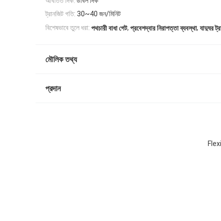
আবর্তিত দিক:
ডাবল দিক
ট্রানজিট গতি:
30~40 জন/মিনিট
,
,
বিশেষভাবে তুলে ধরা:
পথচারী বাধা গেট
প্রবেশদ্বার নিরাপত্তা ব্যবস্থা
যাদুঘর ট্
মৌলিক তথ্য
প্রদান
Flex