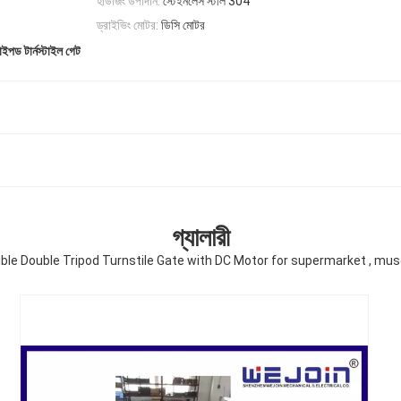
হাউজিং উপাদান:
স্টেইনলেস স্টীল 304
ড্রাইভিং মোটর:
ডিসি মোটর
রাইপড টার্নস্টাইল গেট
গ্যালারী
ible Double Tripod Turnstile Gate with DC Motor for supermarket , m