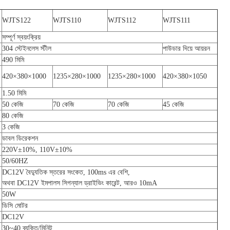
WJTS122
WJTS110
WJTS112
WJTS111
সম্পূর্ণ স্বয়ংক্রিয়
304 স্টেইনলেস স্টীল
পাউডার দিয়ে আয়রন
490 মিমি
420×380×1000
1235×280×1000
1235×280×1000
420×380×1050
1.50 মিমি
50 কেজি
70 কেজি
70 কেজি
45 কেজি
80 কেজি
3 কেজি
ডাবল ডিরেকশন
220V±10%, 110V±10%
50/60HZ
DC12V বৈদ্যুতিক স্তরের সংকেত, 100ms এর বেশি,
অথবা DC12V ইমপালস সিগন্যাল ড্রাইভিং কারেন্ট, আরও 10mA
50W
ডিসি মোটর
DC12V
30~40 ব্যক্তি/মিনিট