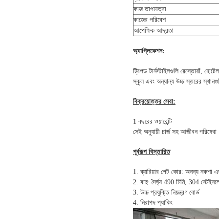
কাজ তাপমাত্রা
কাজের পরিবেশ
আপেক্ষিক আদ্রতা
অ্যাপ্লিকেশন:
ট্রিপড টার্নস্টাইলগুলি রেস্তোরাঁ, হোট
স্কুল এবং অন্যান্য উচ্চ স্তরের স্থান
বিক্রয়োত্তর সেবা:
1 বছরের ওয়ারেন্টি
সেই অনুযায়ী চার্জ সহ আজীবন পরিষেবা
পূর্বরূপ বিস্তারিত
1. ব্যারিয়ার গেট কোর: অনন্য নকশা এবং স
2. বাহু: দৈর্ঘ্য 490 মিমি, 304 স্টেইনল
3. উচ্চ প্রযুক্তি নিয়ন্ত্রণ বোর্ড
4. নিরাপদ প্যাকিং