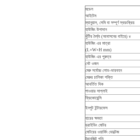
মডেল
আইটেম
ম্যানুয়াল, সেমি বা সম্পূর্ণ স্বয়ংক্রিয়
হাউজিং উপাদান
খুঁটির দৈর্ঘ্য (আবাসনের বাইরে) v
হাউজিং এর মাত্রা
(L×W×H mm)
হাউজিং এর পুরুত্ব
নেট ওজন
মেরু সর্বোচ্চ লোড-ভারবহন
মেরুর চালিকা শক্তি
আবর্তিত দিক
পাওয়ার সাপ্লাই
ফ্রিকোয়েন্সি
ইনপুট ইন্টারফেস
হারের ক্ষমতা
ড্রাইভিং মোটর
মোটরের ওয়ার্কিং ভোল্টেজ
ট্রানজিট গতি