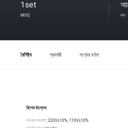
1set
আল
MOQ
দাম
বৈশিষ্ট্য
গ্যালারী
পণ্যের বর্ণনা
বিশেষ উল্লেখ
পাওয়ার সাপ্লাই:
220V±10%, 110V±10%