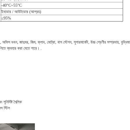
-40°C~55°C
ইনডোর / আউটডোর (আশ্রয়)
≤95%
েল, অফিস ভবন, জাদুঘর, জিম, ক্লাব, মেট্রো, বাস স্টেশন, সুপারমার্কেট, উচ্চ শ্রেণীর সম্প্রদায়, বুদ্
গুলিতে ব্যবহার করা যেতে পারে। .
ুনির্দিষ্ট শৈল্পিক
েস স্টিল