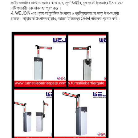
ফটোসেলগুলির সাথে ভালভাবে কাজ করে, লুপ ডিটেক্টর, বুম স্বয়ংক্রিয়ভাবে উঠবে যখন
এটি পথচারী এবং যানবাহন পূরণ করে।
4. WEJOIN-এর প্রায় আনুষাঙ্গিক উৎপাদন ও প্রক্রিয়াকরণের জন্য উপ-সংস্থা
রয়েছে। স্ট্যান্ডার্ড উৎপাদন ছাড়াও, আমরা ইতিমধ্যে OEM পরিষেবা প্রদান করি।
বাড়ি
পণ্য
ভিডিও