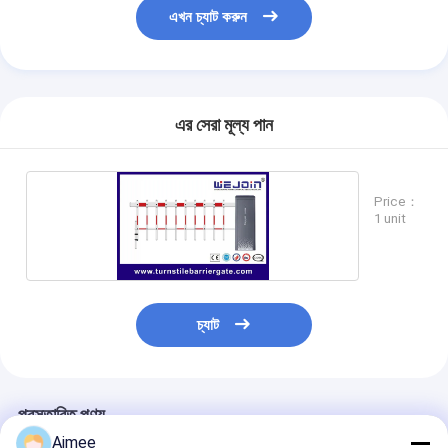
টোল গেট বাধা
এখন চ্যাট করুন
বুoom ব্যারিয়ার গেট
গাড়ি পার্কিং ব্যারিয়ার গেট
এর সেরা মূল্য পান
ত্রিপাক্ষ ঘূর্ণন গেট
বিজ্ঞাপন বাধা
Price：
1 unit
অ-বসন্ত বাধা গেট
অ্যাক্সেস কন্ট্রোল টানস্টাইল গেট
তাড়নজাত ব্যারিয়ার গেইট
চ্যাট
সুইং ব্যারিচার গেট
সম্পূর্ণ উচ্চতা টার্নস্টাইল
প্রস্তাবিত পণ্য
Aimee