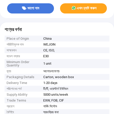
ভালো দাম
এখন চ্যাট করুন
পণ্যের বর্ণনা
Place of Origin
China
পরিচিতিমুলক নাম
WEJOIN
সাক্ষ্যদান
CE, ISO,
মডেল নম্বার
E30
Minimum Order
1 unit
Quantity
মূল্য
আলোচনাযোগ্য
Packaging Details
Carton, wooden box
Delivery Time
1-20 days
পরিশোধের শর্ত
টি/টি, ওয়েস্টার্ন ইউনিয়ন
Supply Ability
5000 units/week
Trade Terms
EXW, FOB, CIF
প্রয়োগ
পার্কিং সিস্টেম
বৈশিষ্ট্য
স্বয়ংক্রিয় বাধা