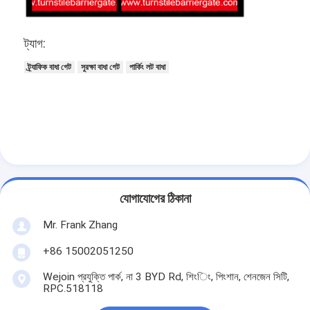
আমাদের সম্বন্ধে
ট্যাগ:
কারখানা পরিদর্শন
ট্র্যাফিক বাধা গেট
সুরক্ষা বাধা গেট
পার্কিং লট বাধা
গুণমান নিয়ন্ত্রণ
খবর
মামলা
এখন চ্যাট করুন
যোগাযোগের ঠিকানা
Mr. Frank Zhang
turnstile ব্যারিয়ার গেইট
+86 15002051250
পার্কিং ব্যারিয়ার গেট
Wejoin প্রযুক্তি পার্ক, না 3 BYD Rd, শিংিং, পিংশান, শেনজেন সিটি,
স্বয়ংক্রিয় ব্যারিয়ার গেইট
RPC.518118