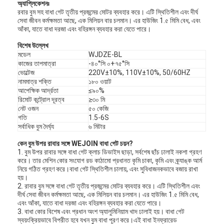
অ্যাপ্লিকেশনঃ
রবার বুম সহ বাধা গেট তৃতীয় প্রজন্মের মোটর ব্যবহার করে। এটি স্থিতিশীল এবং দীর্ঘ
সেবা জীবন কর্মক্ষমতা আছে, এক মিলিয়ন বার চলমান। এর হাউজিং 1.৫ মিমি বেধ, এবং
আঁকা, যাতে বাধা দরজা এবং বহিরঙ্গন ব্যবহার করা যেতে পারে।
বিশেষ উল্লেখ
মডেল
WJDZE-BL
কাজের তাপমাত্রা
-৪০°সি ০+৭৫°সি
ভোল্টেজ
220V±10%, 110V±10%, 50/60HZ
নামমাত্র শক্তি
১৮০ ওয়াট
আপেক্ষিক আর্দ্রতা
≤৯০%
রিমোট কন্ট্রোল দূরত্ব
≥৩০ মি
নেট ওজন
৫০ কেজি
গতি
1.5-6S
সর্বাধিক বুম দৈর্ঘ্য
৬ মিটার
কেন বুম উপর রাবার সঙ্গে WEJOIN বাধা গেট চয়ন
?
1. বুম উপর রাবার সঙ্গে বাধা গেট ক্লাচ ডিভাইস ছাড়া, সর্বশেষ ছাঁচ ঢালাই নকশা গ্রহণ
করে। তার মেশিন কোর সংযোগ রড কাঠামো প্রধানত কৃমি চাকা, কৃমি এবং ক্র্যাঙ্ক আর্ম
নিয়ে গঠিত গ্রহণ করে।বাধা গেট স্থিতিশীল চালায়, এবং সুবিধাজনকভাবে বজায় রাখা
হয়।
2. রাবার বুম সঙ্গে বাধা গেট তৃতীয় প্রজন্মের মোটর ব্যবহার করে। এটি স্থিতিশীল এবং
দীর্ঘ সেবা জীবন কর্মক্ষমতা আছে, এক মিলিয়ন বার চলমান। এর হাউজিং 1.৫ মিমি বেধ,
এবং আঁকা, যাতে বাধা দরজা এবং বহিরঙ্গন ব্যবহার করা যেতে পারে।
3. বাধা কোর বিশেষ এবং প্রধান অংশ অ্যালুমিনিয়াম খাদ ঢালাই হয়। বাধা গেট
স্বয়ংক্রিয়ভাবে বিপরীত হবে যখন বুম বাধা পূরণ করে।এই বাধা ইনফ্রারেড