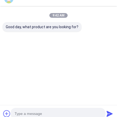
গেট মোটর স্লাইডিং
পার্কিং স্পেস লক
9:42 AM
Good day, what product are you looking for?
যানবাহন ফোল্ডিং বুম অটোমেটিক
স্বয়ংক্রিয় বুম গেট ইন্টেলিজেন্ট
RS485 স্বয়ংক্রিয় বু
ব্যারিয়ার গেট অ্যালুমিনিয়াম
বাধা পার্কিং 6 মিটার সর্বোচ্চ বুম
গেট সিস্টেম ম্যানুয়া
অ্যালয় মোটর এবং ৩০৪
দৈর্ঘ্য
স্টেইনলেস স্টিল হাউজিং সহ ৩
সেকেন্ড/৬ সেকেন্ড অপারেটিং
ভালো দাম
ভালো দাম
ভালো দাম
টাইমের জন্য
বাড়ি
আমাদের
আমাদের সাথে যোগাযোগ
Desktop
Site
সম্পর্কে
করুন
সাইট ম্যাপ
গোপনীয়তা নীতি
গুণ
turnstile ব্যারিয়ার গেইট
চীন কারখানা.Copyright © 2026 Shenzhen Wejoin
Mechanical & Electrical Co.. All Rights Reserved.