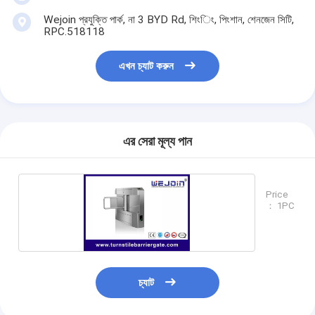
Wejoin প্রযুক্তি পার্ক, না 3 BYD Rd, শিংিং, পিংশান, শেনজেন সিটি,
RPC.518118
এখন চ্যাট করুন
এর সেরা মূল্য পান
Price
： 1PC
চ্যাট