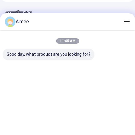
প্রস্তাবিত পণ্য
Aimee
11:45 AM
Good day, what product are you looking for?
ইলেক্ট্রো-মেকানিক্যাল ডিজাইন
ইনফ্রারেড ফটোসেল এবং
Red & Green Li
অর্ধ উচ্চতা Turnstile
ব্যবসায়িক ভবনের জন্য নিয়মিত
Indicator Swing
নিরাপত্তা দরজা সুইং বাধা গেট
অ্যাক্সেস নির্দেশাবলী সহ সুরক্ষা
Barrier Gate
অ্যাক্সেস সুইং বাধা গেট
Systems Safe 
ভালো দাম
ভালো দাম
ভালো দাম
বাড়ি
পণ্য
বাড়ি
আমাদের
আমাদের সাথে যোগাযোগ
Desktop
Site
সম্পর্কে
করুন
সাইট ম্যাপ
গোপনীয়তা নীতি
ভিডিও
গুণ
turnstile ব্যারিয়ার গেইট
চীন কারখানা.Copyright © 2026 Shenzhen Wejoin