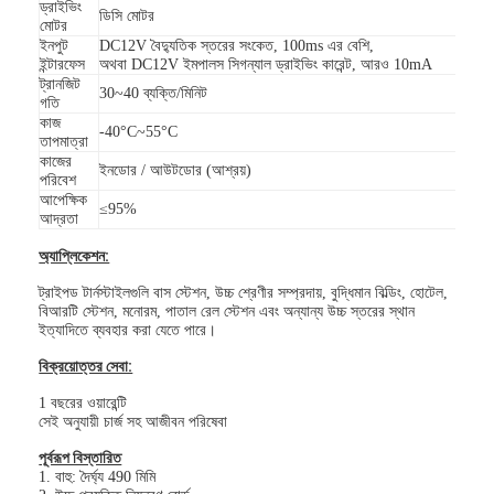
ড্রাইভিং
ডিসি মোটর
আমাদের সম্বন্ধে
মোটর
ইনপুট
DC12V বৈদ্যুতিক স্তরের সংকেত, 100ms এর বেশি,
ইন্টারফেস
অথবা DC12V ইমপালস সিগন্যাল ড্রাইভিং কারেন্ট, আরও 10mA
কারখানা পরিদর্শন
ট্রানজিট
30~40 ব্যক্তি/মিনিট
গতি
গুণমান নিয়ন্ত্রণ
কাজ
-40°C~55°C
তাপমাত্রা
কাজের
খবর
ইনডোর / আউটডোর (আশ্রয়)
পরিবেশ
আপেক্ষিক
≤95%
মামলা
আদ্রতা
অ্যাপ্লিকেশন:
এখন চ্যাট করুন
ট্রাইপড টার্নস্টাইলগুলি বাস স্টেশন, উচ্চ শ্রেণীর সম্প্রদায়, বুদ্ধিমান বিল্ডিং, হোটেল,
বিআরটি স্টেশন, মনোরম, পাতাল রেল স্টেশন এবং অন্যান্য উচ্চ স্তরের স্থান
ইত্যাদিতে ব্যবহার করা যেতে পারে।
turnstile ব্যারিয়ার গেইট
বিক্রয়োত্তর সেবা:
1 বছরের ওয়ারেন্টি
পার্কিং ব্যারিয়ার গেট
সেই অনুযায়ী চার্জ সহ আজীবন পরিষেবা
পূর্বরূপ বিস্তারিত
স্বয়ংক্রিয় ব্যারিয়ার গেইট
1. বাহু: দৈর্ঘ্য 490 মিমি