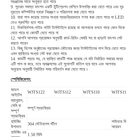
সরঞ্জামের সাথে সংযুক্ত হতে পারে
9. সুতরাং সমস্ত ফাংশন একটি ইন্টিগ্রেশন মেশিনে উপলব্ধি করা যেতে পারে এবং দূর
দূরত্বে কম্পিউটার দ্বারা নিয়ন্ত্রণ ও পরিচালনা করা যেতে পারে
10. যারা পাস করেছে তাদের সংখ্যা স্বয়ংক্রিয়ভাবে গণনা করা যেতে পারে যা LED
তেও প্রদর্শিত হতে পারে
11. দিকনির্দেশনা-গাইড লাইট টার্নস্টাইলে রয়েছে যা আপনাকে বলতে পারে কোন দিকে
যেতে পারে বা কোনটি যেতে পারে না
12. আপনি আপনার প্রয়োজন অনুযায়ী কার্ড-রিডিং মেমরি সহ বা ছাড়াই ফাংশন সেট
করতে পারেন
13. কিছু বিশেষ অনুষ্ঠানের প্রয়োজন মেটানোর জন্য টার্নস্টাইলের পাশ দিয়ে যেতে পারে
এমন ব্যক্তির সংখ্যা সেট করা যেতে পারে
14. কার্ডটি পড়ার পর, যে ব্যক্তি কার্ডটি পাঞ্চ করেছে সে যদি নির্ধারিত সময়ের মধ্যে
এটি পাস না করে, তবে অ্যাক্সেসের এই সুযোগটি বাতিল হয়ে যাবে এবং আপনার
অনুরোধ অনুযায়ী নির্ধারিত সময় পরিবর্তন করা যেতে পারে।
স্পেসিফিকেশন:
মডেল
WJTS122
WJTS112
WJTS110
WJTS111
আইটেম
ম্যানুয়াল,
সেমি বা
সম্পূর্ণ স্বয়ংক্রিয়
সম্পূর্ণ
স্বয়ংক্রিয়
হাউজিং
পাউডার দিয়ে
304 স্টেইনলেস স্টীল
উপাদান
আয়রন
হাউজিং এর
1.50 মিমি