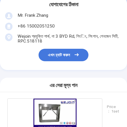
গেট মোটর স্লাইডিং
যোগাযোগের ঠিকানা
পার্কিং স্পেস লক
Mr. Frank Zhang
+86 15002051250
Wejoin প্রযুক্তি পার্ক, না 3 BYD Rd, শিংিং, পিংশান, শেনজেন সিটি,
RPC.518118
এখন চ্যাট করুন
এর সেরা মূল্য পান
Price
： 1set