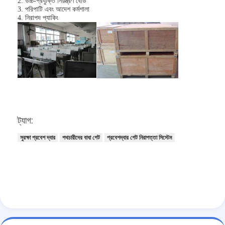
2. উচ্চ-প্রযুক্তি নিয়ন্ত্রণ বোর্ড
টোল গেট বাধা
3. পরিপাটি এবং আদেশ কর্মশালা
4. নিরাপদ প্যাকিং
বুoom ব্যারিয়ার গেট
গাড়ি পার্কিং ব্যারিয়ার গেট
ত্রিপাক্ষ ঘূর্ণন গেট
বিজ্ঞাপন বাধা
অ-বসন্ত বাধা গেট
ট্যাগ:
সুরক্ষা প্রবেশ দ্বার
পথচারীদের বাধা গেট
প্রবেশদ্বার গেট নিরাপত্তা সিস্টেম
অ্যাক্সেস কন্ট্রোল টানস্টাইল গেট
তাড়নজাত ব্যারিয়ার গেইট
সুইং ব্যারিচার গেট
সম্পূর্ণ উচ্চতা টার্নস্টাইল