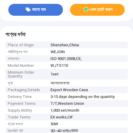
ভালো দাম
এখন চ্যাট করুন
পণ্যের বর্ণনা
Place of Origin
Shenzhen,China
পরিচিতিমুলক নাম
WEJOIN
সাক্ষ্যদান
ISO 9001:2008,CE,
Model Number
WJTS110
Minimum Order
1set
Quantity
মূল্য
আলোচনাযোগ্য
Packaging Details
Export Wooden Case
Delivery Time
3-15 days depending on the quantity
Payment Terms
T/T,Western Union
Supply Ability
1,000 set/month
Trade Terms
EX works,CIF
হারের ক্ষমতা
50W
ট্রানজিট গতি
30~40 ব্যক্তি/মিনিট