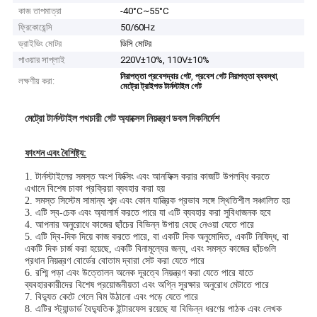
কাজ তাপমাত্রা
-40°C~55°C
ফ্রিকোয়েন্সি
50/60Hz
ড্রাইভিং মোটর
ডিসি মোটর
পাওয়ার সাপ্লাই
220V±10%, 110V±10%
,
,
নিরাপত্তা প্রবেশদ্বার গেট
প্রবেশ গেট নিরাপত্তা ব্যবস্থা
লক্ষণীয় করা:
মেট্রো ট্রাইপড টার্নস্টাইল গেট
মেট্রো টার্নস্টাইল পথচারী গেট অ্যাক্সেস নিয়ন্ত্রণ ডবল দিকনির্দেশ
ফাংশন এবং বৈশিষ্ট্য:
1. টার্নস্টাইলের সমস্ত অংশ ফিক্সিং এবং আনফিক্স করার কাজটি উপলব্ধি করতে
এখানে বিশেষ চাকা প্রক্রিয়া ব্যবহার করা হয়
2. সমস্ত সিস্টেম সামান্য শব্দ এবং কোন যান্ত্রিক প্রভাব সঙ্গে স্থিতিশীল সঞ্চালিত হয়
3. এটি স্ব-চেক এবং অ্যালার্ম করতে পারে যা এটি ব্যবহার করা সুবিধাজনক হবে
4. আপনার অনুরোধে কাজের ছাঁচের বিভিন্ন উপায় বেছে নেওয়া যেতে পারে
5. এটি দ্বি-দিক দিয়ে কাজ করতে পারে, বা একটি দিক অনুমোদিত, একটি নিষিদ্ধ, বা
একটি দিক চার্জ করা হয়েছে, একটি বিনামূল্যের জন্য, এবং সমস্ত কাজের ছাঁচগুলি
প্রধান নিয়ন্ত্রণ বোর্ডের বোতাম দ্বারা সেট করা যেতে পারে
6. রশ্মি পড়া এবং উত্তোলন অনেক দূরত্বে নিয়ন্ত্রণ করা যেতে পারে যাতে
ব্যবহারকারীদের বিশেষ প্রয়োজনীয়তা এবং অগ্নি সুরক্ষার অনুরোধ মেটাতে পারে
7. বিদ্যুত কেটে গেলে বিম উঠানো এবং পড়ে যেতে পারে
8. এটির স্ট্যান্ডার্ড বৈদ্যুতিক ইন্টারফেস রয়েছে যা বিভিন্ন ধরণের পাঠক এবং লেখক