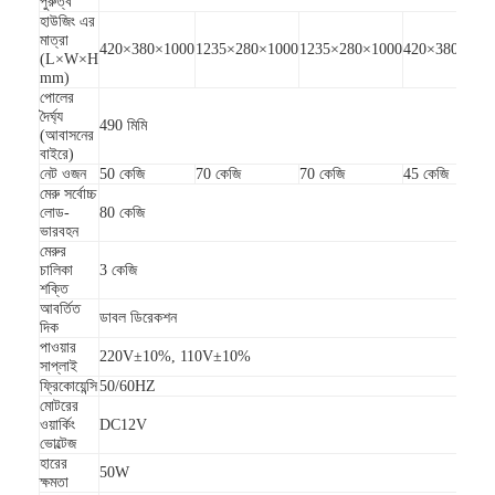
পুরুত্ব
হাউজিং এর
মাত্রা
420×380×1000
1235×280×1000
1235×280×1000
420×380×105
(L×W×H
mm)
পোলের
দৈর্ঘ্য
490 মিমি
(আবাসনের
বাইরে)
নেট ওজন
50 কেজি
70 কেজি
70 কেজি
45 কেজি
মেরু সর্বোচ্চ
লোড-
80 কেজি
ভারবহন
মেরুর
চালিকা
3 কেজি
শক্তি
আবর্তিত
ডাবল ডিরেকশন
দিক
পাওয়ার
220V±10%, 110V±10%
সাপ্লাই
বাড়ি
ফ্রিকোয়েন্সি
50/60HZ
মোটরের
পণ্য
ওয়ার্কিং
DC12V
ভোল্টেজ
হারের
ভিডিও
50W
ক্ষমতা