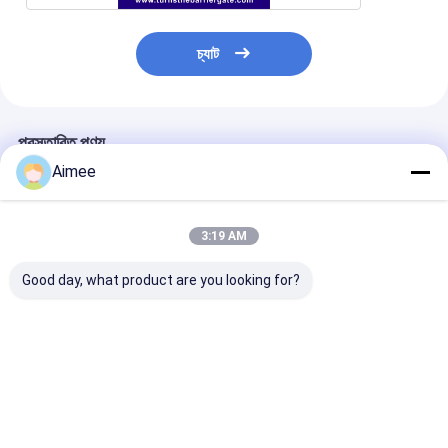
চ্যাট
প্রস্তাবিত পণ্য
Aimee
3:19 AM
Good day, what product are you looking for?
ট্রাফিক প্রভা স্বয়ংক্রিয় এক্সেস
রেস্টুরেন্ট এবং হোটেলগুলিতে
304 স্টেইনলেস স্টীল 
কন্ট্রোল ঘূর্ণমান গেট অটো ডাউন
সুরক্ষিত অ্যাক্সেসের জন্য সুদর্শন
টার্নস্টাইল গেট উচ্চ স্
এবং অটো আপ
ঘোরানো প্লেট সহ স্টেইনলেস
এবং বিল্ডিং জন্য
স্টিলের স্ট্রিপড টার্নস্টাইল গেট
ভালো দাম
ভালো দাম
ভালো দাম