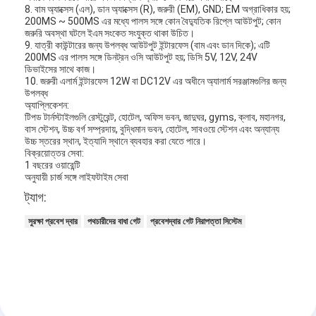
8. বাম অ্যাক্সেস (এল), ডান অ্যাক্সেস (R), জরুরী (EM), GND; EM অগ্রাধিকার হয়;
200MS ~ 500MS এর মধ্যে পালস সঙ্গে কোন বৈদ্যুতিক রিপ্লে আউটপুট; কোন
জরুরি অবস্থা ঘটলে ইএম সংকেত সংযুক্ত থাকা উচিত।
9. যাত্রী কাউন্টারের জন্য উপলব্ধ আউটপুট ইন্টারফেস (বাম এবং ডান দিকে); এটি
200MS এর পালস সঙ্গে ডিনট্রন ওসি আউটপুট হয়; ডিসি 5V, 12V, 24V
ডিভাইসের সাথে কাজ।
10. জরুরী এলার্ম ইন্টারফেস 12W বা DC12V এর অধীনে অ্যালার্ম সরঞ্জামগুলির জন্য
উপলব্ধ
অ্যাপ্লিকেশন:
টিপড টার্নস্টাইলগুলি রেস্টুরেন্ট, হোটেল, অফিস ভবন, জাদুঘর, gyms, ক্লাব, মহানগর,
বাস স্টেশন, উচ্চ বর্গ সম্প্রদায়, বুদ্ধিমান ভবন, হোটেল, সাবওয়ে স্টেশন এবং অন্যান্য
উচ্চ স্তরের স্থান, ইত্যাদি স্থানে ব্যবহার করা যেতে পারে।
বিক্রয়োত্তর সেবা:
1 বছরের ওয়ারেন্টি
অনুযায়ী চার্জ সঙ্গে লাইফটাইম সেবা
ট্যাগ:
সুরক্ষা প্রবেশ দ্বার
পথচারীদের বাধা গেট
প্রবেশদ্বার গেট নিরাপত্তা সিস্টেম