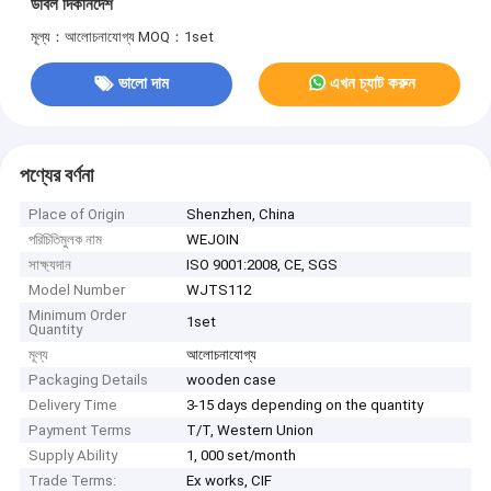
ডাবল দিকনির্দেশ
মূল্য：আলোচনাযোগ্য
MOQ：1set
ভালো দাম
এখন চ্যাট করুন
পণ্যের বর্ণনা
Place of Origin
Shenzhen, China
পরিচিতিমুলক নাম
WEJOIN
সাক্ষ্যদান
ISO 9001:2008, CE, SGS
Model Number
WJTS112
Minimum Order
1set
Quantity
মূল্য
আলোচনাযোগ্য
Packaging Details
wooden case
Delivery Time
3-15 days depending on the quantity
Payment Terms
T/T, Western Union
Supply Ability
1, 000 set/month
Trade Terms:
Ex works, CIF