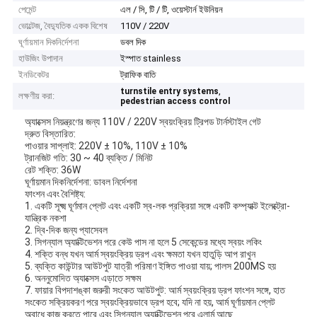
পেমেন্ট
এল / সি, টি / টি, ওয়েস্টার্ন ইউনিয়ন
ভোল্টেজ, বৈদ্যুতিক একক বিশেষ
110V / 220V
ঘূর্ণায়মান দিকনির্দেশনা
ডবল দিক
হাউজিং উপাদান
ইস্পাত stainless
ইনডিকেটর
ট্রাফিক বাতি
,
turnstile entry systems
লক্ষণীয় করা:
pedestrian access control
অ্যাক্সেস নিয়ন্ত্রণের জন্য 110V / 220V স্বয়ংক্রিয় ট্রিপড টার্নস্টাইল গেট
দ্রুত বিস্তারিত:
পাওয়ার সাপ্লাই: 220V ± 10%, 110V ± 10%
ট্রানজিট গতি: 30 ~ 40 ব্যক্তি / মিনিট
রেট শক্তি: 36W
ঘূর্ণায়মান দিকনির্দেশনা: ডাবল নির্দেশনা
ফাংশন এবং বৈশিষ্ট্য:
1. একটি সূক্ষ্ম ঘূর্ণমান প্লেট এবং একটি স্ব-লক প্রক্রিয়া সঙ্গে একটি কম্প্যাক্ট ইলেক্ট্রো-
যান্ত্রিক নকশা
2. দ্বি-দিক জন্য প্যাসেবল
3. সিগন্যাল অ্যাক্টিভেশন পরে কেউ পাস না হলে 5 সেকেন্ডের মধ্যে স্বয়ং লকিং
4. শক্তি বন্ধ যখন আর্ম স্বয়ংক্রিয় ড্রপ এবং ক্ষমতা যখন হাতুড়ি আপ রাখুন
5. ব্যক্তি কাউন্টার আউটপুট যাত্রী পরিমাণ ইঙ্গিত পাওয়া যায়; পালস 200MS হয়
6. অননুমোদিত অ্যাক্সেস এড়াতে সক্ষম
7. ফায়ার বিপদাশঙ্কা জরুরী সংকেত আউটপুট: আর্ম স্বয়ংক্রিয় ড্রপ ফাংশন সঙ্গে, হাত
সংকেত সক্রিয়করণ পরে স্বয়ংক্রিয়ভাবে ড্রপ হবে; যদি না হয়, আর্ম ঘূর্ণায়মান প্লেট
অবাধে কাজ করতে পারে এবং সিগন্যাল অ্যাক্টিভেশন পরে এলার্ম আছে