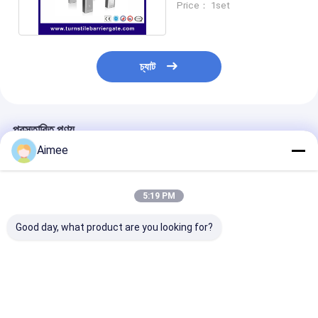
Price： 1set
আমাদের সম্বন্ধে
কারখানা পরিদর্শন
চ্যাট
গুণমান নিয়ন্ত্রণ
খবর
প্রস্তাবিত পণ্য
মামলা
Aimee
এখন চ্যাট করুন
5:19 PM
Good day, what product are you looking for?
turnstile ব্যারিয়ার গেইট
পার্কিং ব্যারিয়ার গেট
ট্রাফিক প্রভা স্বয়ংক্রিয় এক্সেস
রেস্টুরেন্ট এবং হোটেলগুলিতে
304 স্টেইনলেস স্টীল 
কন্ট্রোল ঘূর্ণমান গেট অটো ডাউন
সুরক্ষিত অ্যাক্সেসের জন্য সুদর্শন
টার্নস্টাইল গেট উচ্চ স্
এবং অটো আপ
ঘোরানো প্লেট সহ স্টেইনলেস
এবং বিল্ডিং জন্য
স্বয়ংক্রিয় ব্যারিয়ার গেইট
স্টিলের স্ট্রিপড টার্নস্টাইল গেট
ভালো দাম
ভালো দাম
ভালো দাম