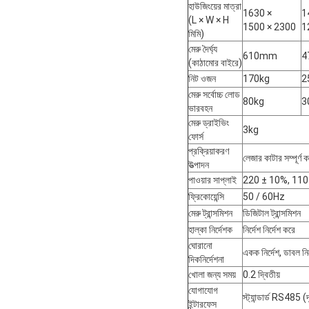
হাউজিংয়ের মাত্রা
1630 ×
1
(L × W × H
1500 × 2300
1
মিমি)
মেরু দৈর্ঘ্য
610mm
4
(কাঠামোর বাইরে)
নিট ওজন
170kg
2
মেরু সর্বোচ্চ লোড
80kg
3
ভারবহন
মেরু ড্রাইভিং
3kg
ফোর্স
প্রক্রিয়াকরণ
লেজার কাটার সম্পূর্ণ কম
উত্পাদন
পাওয়ার সাপ্লাই
220 ± 10%, 110
ফ্রিকোয়েন্সি
50 / 60Hz
মেরু ট্রান্সমিশন
ডিজিটাল ট্রান্সমিশন
হাল্কা নির্দেশক
নির্দেশ নির্দেশ করে
ঘোরানো
একক নির্দেশ, ডাবল নি
দিকনির্দেশনা
খোলা জন্য সময়
0.2 দ্বিতীয়
যোগাযোগ
স্ট্যান্ডার্ড RS485
ইন্টারফেস