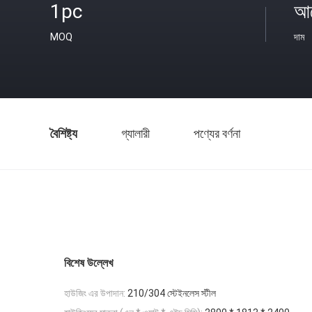
1pc
আল
MOQ
দাম
বৈশিষ্ট্য
গ্যালারী
পণ্যের বর্ণনা
বিশেষ উল্লেখ
হাউজিং এর উপাদান:
210/304 স্টেইনলেস স্টীল