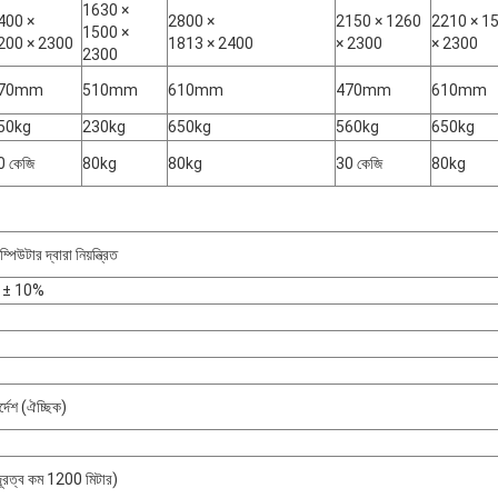
1630 ×
400 ×
2800 ×
2150 × 1260
2210 × 1
1500 ×
200 × 2300
1813 × 2400
× 2300
× 2300
2300
70mm
510mm
610mm
470mm
610mm
50kg
230kg
650kg
560kg
650kg
0 কেজি
80kg
80kg
30 কেজি
80kg
্পিউটার দ্বারা নিয়ন্ত্রিত
 ± 10%
র্দেশ (ঐচ্ছিক)
 (দূরত্ব কম 1200 মিটার)