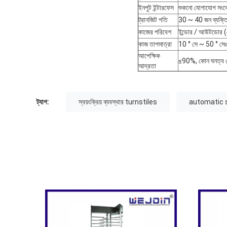
ইনপুট ইন্টারফেস
শুকনো যোগাযোগ সংক
ট্রানজিট গতি
30 ~ 40 জন ব্যক্তি
কাজের পরিবেশ
ইন্ডোর / আউটডোর (শে
কাজ তাপমাত্রা
10 ° সে ~ 50 ° সেঃ
আপেক্ষিক
≤90%, কোন ঘনত্ব 
আদ্রতা
ট্যাগ:
স্বয়ংক্রিয় ব্যবস্থার turnstiles
automatic 