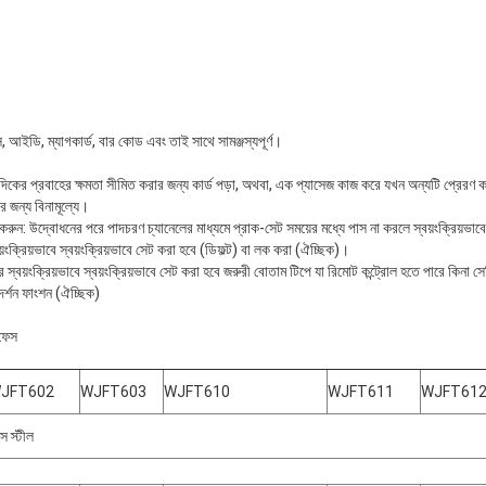
ি, আইডি, ম্যাগকার্ড, বার কোড এবং তাই সাথে সামঞ্জস্যপূর্ণ।
দিকের প্রবাহের ক্ষমতা সীমিত করার জন্য কার্ড পড়া, অথবা, এক প্যাসেজ কাজ করে যখন অন্যটি প্রেরণ 
 জন্য বিনামূল্যে।
ট করুন: উদ্বোধনের পরে পাদচরণ চ্যানেলের মাধ্যমে প্রাক-সেট সময়ের মধ্যে পাস না করলে স্বয়ংক্রিয়ভাব
বয়ংক্রিয়ভাবে স্বয়ংক্রিয়ভাবে সেট করা হবে (ডিফল্ট) বা লক করা (ঐচ্ছিক)।
র স্বয়ংক্রিয়ভাবে স্বয়ংক্রিয়ভাবে সেট করা হবে জরুরী বোতাম টিপে যা রিমোট কন্ট্রোল হতে পারে কিনা সেট
দর্শন ফাংশন (ঐচ্ছিক)
রফেস
JFT602
WJFT603
WJFT610
WJFT611
WJFT61
 স্টীল