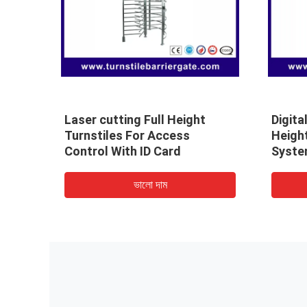
ol
Indoor Swimming Pool Full
Exhibi
Height Turnstile pedestrian
Acces
security gates
Gate 
ভালো দাম