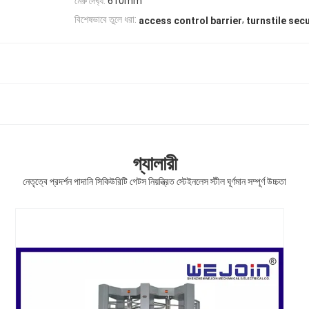
মেরু দৈর্ঘ্য:
610mm
,
বিশেষভাবে তুলে ধরা:
access control barrier
turnstile sec
গ্যালারী
নেতৃত্বে প্রদর্শন পাদানি সিকিউরিটি গেটস নিয়ন্ত্রিত স্টেইনলেস স্টীল ঘূর্ণমান সম্পূর্ণ উচ্চতা