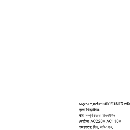
নেতৃত্বে প্রদর্শন পাদানি সিকিউরিটি গেটস নি
দ্রুত বিস্তারিত:
নাম:
সম্পূর্ণ উচ্চতা টার্নস্টাইল
ভোল্টেজ:
AC220V, AC110V
শংসাপত্র:
সিই, আইএসও,