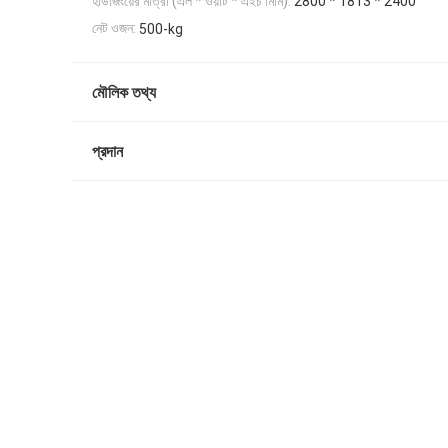
হাউজিংয়ের মাত্রা (এল * ওয়াট * এইচ মিমি):
2800 * 1813 * 2400
নেট ওজন:
500-kg
মৌলিক তথ্য
প্রদান