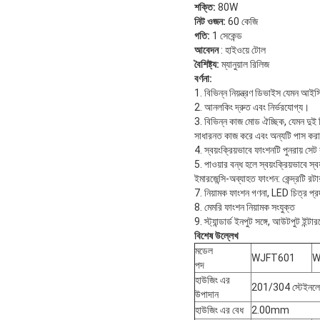
শক্তি:
80W
নিট ওজন:
60 কেজি
গতি:
1 সেকেন্ড
আবেদন
: হাইওয়ে টোল
বৈশিষ্ট্য:
ম্যানুয়াল রিলিজ
বর্ণনা:
1. বিভিন্ন নিয়ন্ত্রণ ডিভাইস যেমন আইস
2. আনলকিং দ্রুত এবং নির্ভরযোগ্য।
3. বিভিন্ন কাজ মোড ঐচ্ছিক, যেমন দুই 
সাধারনত কাজ করে এবং অন্যটি পাস করার
4. স্বয়ংক্রিয়ভাবে ফাংশনটি পুনরায় সে
5. পাওয়ার বন্ধ হলে স্বয়ংক্রিয়ভাবে স্
ইমারজেন্সি-অব্যাহত ফাংশন: কেন্দ্রটি রটা
7. নিয়ামক ফাংশন গণনা, LED চিত্র প্র
8. মেমরি ফাংশন নিয়ামক সংযুক্ত
9. স্ট্যান্ডার্ড ইনপুট সঙ্গে, আউটপুট ইন্টা
বিশেষ উল্লেখ
মডেল
WJFT601
W
পদ
হাউজিং এর
201/304 স্টেইনলেস
উপাদান
হাউজিং এর বেধ
2.00mm