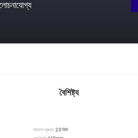
োচনাযোগ্য
বৈশিষ্ট্য
আবাসন পুরুত্ব:
2.0 মিমি