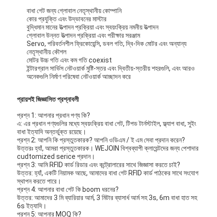
টোল গেট বাধা
বাধা গেট জন্য গ্লোবাল নেতৃস্থানীয় কোম্পানি
কোর প্রযুক্তি এবং উদ্ভাবনের মাস্টার
বুদ্ধিমান মানের উত্পাদন প্রক্রিয়া এবং স্বয়ংক্রিয় নমনীয় উত্পাদন
বুoom ব্যারিয়ার গেট
গ্লোবাল উন্নত উত্পাদন প্রক্রিয়া এবং পরীক্ষার সরঞ্জাম
Servo, পরিবর্তনশীল ফ্রিকোয়েন্সি, ডবল গতি, দ্বি-দিক মোটর এবং অন্যান্য
গাড়ি পার্কিং ব্যারিয়ার গেট
নেতৃস্থানীয় কৌশল
মোটর উচ্চ গতি এবং কম গতি coexist
ইন্টারগ্রাল সার্ভিস নেটওয়ার্ক মুষ্টি-স্তর এবং দ্বিতীয়-স্তরীয় শহরগুলি, এবং আরও
ত্রিপাক্ষ ঘূর্ণন গেট
অনেকগুলি নির্মাণ পরিষেবা নেটওয়ার্ক আচ্ছাদন করে
বিজ্ঞাপন বাধা
প্রায়শই জিজ্ঞাসিত প্রশ্নাবলী
অ-বসন্ত বাধা গেট
প্রশ্ন 1: আপনার প্রধান পণ্য কি?
এ: এর প্রধান পণ্যগুলির মধ্যে স্বয়ংক্রিয় বাধা গেট, টিপড টার্নস্টাইল, ফ্ল্যাপ বাধা, সুইং
বাধা ইত্যাদি অন্তর্ভুক্ত রয়েছে।
অ্যাক্সেস কন্ট্রোল টানস্টাইল গেট
প্রশ্ন 2: আপনি কি প্রস্তুতকারক?
আপনি ওডিএম / ই এম সেবা প্রদান করেন?
উত্তরঃ হ্যাঁ, আমরা প্রস্তুতকারক।
WEJOIN বিশ্বব্যাপী ক্লায়েন্টদের জন্য পেশাদার
তাড়নজাত ব্যারিয়ার গেইট
cudtomized serice প্রদান।
প্রশ্ন 3: আমি RFID কার্ড রিডার এবং কন্ট্রোলারের সাথে জিজ্ঞাসা করতে চাই?
উত্তর: হ্যাঁ, একটি নিয়ামক আছে, আমাদের বাধা গেট RFID কার্ড পাঠকের সাথে সংযোগ
সুইং ব্যারিচার গেট
স্থাপন করতে পারে।
প্রশ্ন 4: আপনার বাধা গেট কি boom ধরনের?
উত্তর: আমাদের 3 মি ব্যারিয়ার আর্ম, 3 মিটার ব্যাসার্ধ আর্ম সহ 3s, 6m বাধা হাত সহ
সম্পূর্ণ উচ্চতা টার্নস্টাইল
6s ইত্যাদি।
প্রশ্ন 5: আপনার MOQ কি?