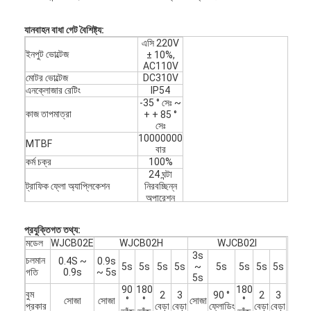
যানবাহন
বাধা গেট বৈশিষ্ট্য:
এসি 220V
ইনপুট ভোল্টেজ
± 10%,
AC110V
মোটর ভোল্টেজ
DC310V
এনক্লোজার রেটিং
IP54
-35 ° সেঃ ~
কাজ তাপমাত্রা
+ + 85 °
সেঃ
10000000
MTBF
বার
কর্ম চক্র
100%
24 ঘন্টা
ট্রাফিক ফ্লো অ্যাপ্লিকেশন
নিরবচ্ছিন্ন
অপারেশন
সর্বোচ্চ মোটর শক্তি
300W
সর্বোচ্চ মোটর গতি
90r / মিনিট
প্রযুক্তিগত তথ্য:
সর্বোচ্চ ঘূর্ণন সঁচারক বল
480N.m
মডেল
WJCB02E
WJCB02H
WJCB02I
3s
চলমান
0.4S ~
0.9s
5s
5s
5s
5s
~
5s
5s
5s
5s
গতি
0.9s
~ 5s
5s
90
180
180
বুম
2
3
90 °
2
3
সোজা
সোজা
°
°
সোজা
°
প্রকার
বেড়া
বেড়া
ফ্লোডিং
বেড়া
বেড়া