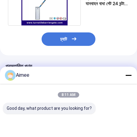
যানবাহন বাধা গেট 24 ঘন্টা
অবিরাম অপারেশন
চ্যাট
প্রস্তাবিত পণ্য
Aimee
8:11 AM
Good day, what product are you looking for?
405*335*1050MM
রিমোট কন্ট্রোল স্বয়ংক্রিয় গাড়ী
10 মিলিয়ন অপারেটিং 
স্বয়ংক্রিয় বাধা গেট অপারেটর
পার্ক ব্যারিয়ার সিস্টেম
বাণিজ্যিক গাড়ি বাধা গেট
নির্ভরযোগ্য অ্যাক্সেস নিয়ন্ত্রণ
DC310V উচ্চ নিয়ন্ত্রণ যথার্থ
সঙ্গে যানবাহন বাধা গেট