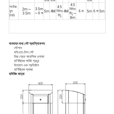
ভাঁজ
ভাঁজ
ভাঁজ
4.5
সর্বোচ্চ
4.5
3.5m
মিটার
2m ~
বুম
মিটার
6 মা
6 মা
5m
4M
4M
5m
5m
~ 6 মা
3.5m
উঁচু ~
দৈর্ঘ্য
উঁচু
8m
যানবাহন
বাধা গেট অ্যাপ্লিকেশন:
স্টেশান
হাইওয়ে টোল গেট
উচ্চ গ্রেড আবাসিক এলাকা
বাণিজ্যিক পার্কিং প্রচুর
উদ্যোগ এবং প্রতিষ্ঠান
বাণিজ্যিক প্লাজা
হাউজিং মাত্রা
বাড়ি
পণ্য
ভিডিও