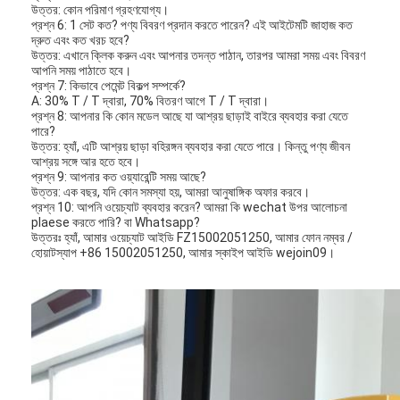
গেট মোটর স্লাইডিং
উত্তর: কোন পরিমাণ গ্রহণযোগ্য।
প্রশ্ন 6: 1 সেট কত?
পণ্য বিবরণ প্রদান করতে পারেন?
এই আইটেমটি জাহাজ কত
দ্রুত এবং কত খরচ হবে?
পার্কিং স্পেস লক
উত্তর: এখানে ক্লিক করুন এবং আপনার তদন্ত পাঠান, তারপর আমরা সময় এবং বিবরণ
আপনি সময় পাঠাতে হবে।
প্রশ্ন 7: কিভাবে পেমেন্ট বিকল্প সম্পর্কে?
A: 30% T / T দ্বারা, 70% বিতরণ আগে T / T দ্বারা।
প্রশ্ন 8: আপনার কি কোন মডেল আছে যা আশ্রয় ছাড়াই বাইরে ব্যবহার করা যেতে
পারে?
উত্তর: হ্যাঁ, এটি আশ্রয় ছাড়া বহিরঙ্গন ব্যবহার করা যেতে পারে।
কিন্তু পণ্য জীবন
আশ্রয় সঙ্গে আর হতে হবে।
প্রশ্ন 9: আপনার কত ওয়্যারেন্টি সময় আছে?
উত্তর: এক বছর, যদি কোন সমস্যা হয়, আমরা আনুষাঙ্গিক অফার করবে।
প্রশ্ন 10: আপনি ওয়েচ্যাট ব্যবহার করেন?
আমরা কি wechat উপর আলোচনা
plaese করতে পারি?
বা Whatsapp?
উত্তরঃ হ্যাঁ, আমার ওয়েচ্যাট আইডি FZ15002051250, আমার ফোন নম্বর /
হোয়াটস্যাপ +86 15002051250, আমার স্কাইপ আইডি wejoin09।