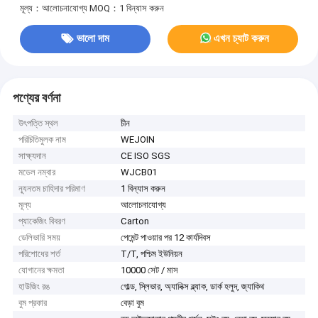
মূল্য：আলোচনাযোগ্য
MOQ：1 বিন্যাস করুন
ভালো দাম
এখন চ্যাট করুন
পণ্যের বর্ণনা
উৎপত্তি স্থল
চীন
পরিচিতিমুলক নাম
WEJOIN
সাক্ষ্যদান
CE ISO SGS
মডেল নম্বার
WJCB01
ন্যূনতম চাহিদার পরিমাণ
1 বিন্যাস করুন
মূল্য
আলোচনাযোগ্য
প্যাকেজিং বিবরণ
Carton
ডেলিভারি সময়
পেমেন্ট পাওয়ার পর 12 কার্যদিবস
পরিশোধের শর্ত
T/T, পশ্চিম ইউনিয়ন
যোগানের ক্ষমতা
10000 সেট / মাস
হাউজিং রঙ
গোল্ড, স্লিভার, অ্যানিক্স ব্ল্যাক, ডার্ক হলুদ, জ্যাকিথ
বুম প্রকার
বেড়া বুম