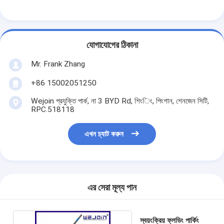
যোগাযোগের ঠিকানা
Mr. Frank Zhang
+86 15002051250
Wejoin প্রযুক্তি পার্ক, না 3 BYD Rd, শিংিং, পিংশান, শেনজেন সিটি,
RPC.518118
এখন চ্যাট করুন
এর সেরা মূল্য পান
স্বয়ংক্রিয় ফ্লডিং পার্কিং