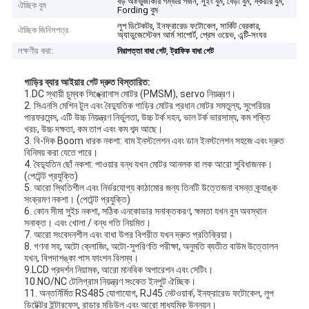
বড় অষ্টভুজাকার গম্ভীর গর্জন, সুইং বুম, বেড়া বুম, স্কয়ার বুম,
ঐচ্ছিক বুম
Fording বুম
লুপ ডিটেকটর, ইনফ্রারেড ফটোকেল, সার্কিট ব্রেকার,
ঐচ্ছিক জিনিসপত্র
অ্যাডুজেস্টেবল আর্ম সাপোর্ট, প্রেস ওয়েভ, এন্টি-সংঘর
লক্ষণীয় করা:
,
নিরাপত্তা বাধা গেট
ট্রাফিক বাধা গেট
গাড়ির ব্যার
আইয়ার গেট দ্রুত বিস্তারিত:
1.DC স্থায়ী চুম্বক সিঙ্ক্রোনাস মোটর (PMSM), servo নিয়ন্ত্রণ।
2. সিএনসি মেশিন টুল এবং বৈদ্যুতিক গাড়ির মোটর প্রধান মোটর সমতুল্য, সুপেরিয়র
পারফরমেন্স, এটি উচ্চ নিয়ন্ত্রণ নির্ভুলতা, উচ্চ টর্ক দহন, ভাল টর্ক ভারসাম্য, কম শক্তি
খরচ, উচ্চ দক্ষতা, কম তাপ এবং কম শব্দ আছে।
3. বি-দিক Boom ধারক নকশা: বাম ইনস্টলেশন এবং ডান ইনস্টলেশন সহজে এবং দ্রুত
বিনিময় করা যেতে পারে।
4. বৈদ্যুতিন ছোঁ নকশা: পাওয়ার বন্ধ যখন মোটর আনলক বা লক আরো সুবিধাজনক।
(পেটেন্ট প্রযুক্তি)
5. আরো স্থিতিশীল এবং নির্ভরযোগ্য কাঠামোর জন্য তিনটি উত্তেজনা বসন্ত ক্র্যাঙ্ক
সংক্রমণ নকশা। (পেটেন্ট প্রযুক্তি)
6. কোন সীমা সুইচ নকশা, সঠিক এনকোডার সনাক্তকরণ, ক্ষমতা যখন বুম অবস্থান
সনাক্ত। এবং খোলা / বন্ধ গতি নিয়মিত।
7. আরো সংবেদনশীল এবং বাধা উপর বিপরীত যখন দ্রুত প্রতিক্রিয়া।
8. গণনা সহ, অটো ক্লোজিং, অটো-সুপরিণতি পরীক্ষা, অনুমতি ব্যতীত বাউম উত্তোলন
যখন, বিপদাশঙ্কা পাস ফাংশন বিলম্ব।
9.LCD প্রদর্শন নিয়ামক, আরো মানবিক অপারেশন এবং সেটিং।
10.NO/NC টেলিগ্রাম নিয়ন্ত্রণ সংকেত ইনপুট ঐচ্ছিক।
11. অন্তর্নির্মিত RS485 যোগাযোগ, RJ45 নেটওয়ার্ক, ইনফ্রারেড ফটোকেল, লুপ
ডিটেক্টর ইন্টারফেস, রাডার মডিউল এবং আরো মাধ্যমিক উন্নয়ন।