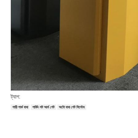
ট্যাগ:
গাড়ী পার্ক বাধা
পার্কিং লট আর্ম গেট
অটো বাধা গেট সিস্টেম