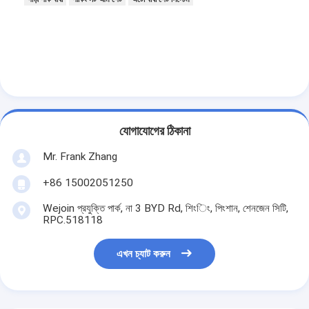
টোল গেট বাধা
বুoom ব্যারিয়ার গেট
গাড়ি পার্কিং ব্যারিয়ার গেট
ত্রিপাক্ষ ঘূর্ণন গেট
যোগাযোগের ঠিকানা
বিজ্ঞাপন বাধা
Mr. Frank Zhang
অ-বসন্ত বাধা গেট
+86 15002051250
অ্যাক্সেস কন্ট্রোল টানস্টাইল গেট
Wejoin প্রযুক্তি পার্ক, না 3 BYD Rd, শিংিং, পিংশান, শেনজেন সিটি,
RPC.518118
তাড়নজাত ব্যারিয়ার গেইট
সুইং ব্যারিচার গেট
এখন চ্যাট করুন
সম্পূর্ণ উচ্চতা টার্নস্টাইল