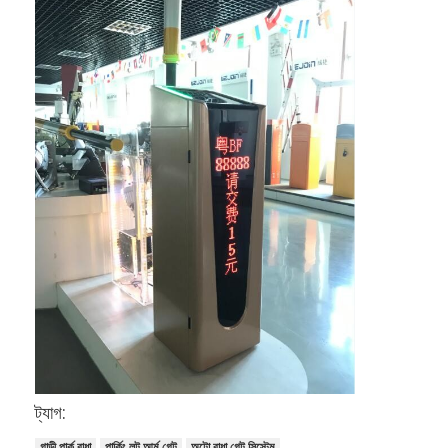
আমাদের সম্বন্ধে
কারখানা পরিদর্শন
গুণমান নিয়ন্ত্রণ
খবর
মামলা
এখন চ্যাট করুন
turnstile ব্যারিয়ার গেইট
পার্কিং ব্যারিয়ার গেট
ট্যাগ:
স্বয়ংক্রিয় ব্যারিয়ার গেইট
গাড়ী পার্ক বাধা
পার্কিং লট আর্ম গেট
অটো বাধা গেট সিস্টেম