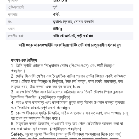
বুম দৈর্ঘ্য
Max.6m
এন্টি-সংঘর্ষের
হ্যাঁ
ব্যবহার
পার্কিং
রঙ
ফ্ল্যাশিং স্লিভার, সোনার ঝলকানি
ওজন
65Kg
লক্ষণীয় করা:
,
পার্কিং লট আর্ম গেট
গাড়ী পার্ক বাধা
ভারী শুল্ক আরএফআইডি স্বয়ংক্রিয় পার্কিং গেট বাধা নেতৃত্বাধীন হালকা বুম
ফাংশন এবং বৈশিষ্ট্য
1. ডিসি স্থায়ী চৌম্বক সিঙ্ক্রোনাস মোটর (পিএমএসএম) এবং सर्वो নিয়ন্ত্রণ
প্রযুক্তি।
2. মোটর সিএনসি মেশিন এবং বৈদ্যুতিক গাড়ির প্রধান মোটর হিসাবে একই কর্মক্ষমতা
আছে।এটিতে উচ্চ নিয়ন্ত্রণের নির্ভুলতা, উচ্চ টর্ক ঘনত্ব, ভাল টর্কের ভারসাম্য, কম
বিদ্যুত খরচ, উচ্চ দক্ষতা এবং কম শব্দ রয়েছে has
3. আরও স্থিতিশীল এবং নির্ভরযোগ্য কাঠামোর জন্য তিনটি টেনশন স্প্রিং ক্র্যাঙ্ক
ট্রান্সমিশন ডিজাইন।(পেটেন্টযুক্ত প্রযুক্তি)
4. আরও ভাল ভারসাম্য এবং রক্ষণাবেক্ষণ-মুক্ত জন্য বিশেষ উপাদান বসন্ত ব্যবহার
করে বৈজ্ঞানিক ভারসাম্যপূর্ণ নকশা design
5. কোনও সীমাবদ্ধ স্যুইচ ডিজাইন, সঠিক এনকোডার সনাক্তকরণ, যখন পাওয়ার চালু
হয় তখন বুম অবস্থান নির্ধারণ করে।
6. বৈদ্যুতিন ক্লাচ ডিজাইন, পাওয়ারটি বন্ধ হয়ে গেলে মোটরটিকে আনলক করা বা
লক করা আরও সুবিধাজনক।(পেটেন্টযুক্ত প্রযুক্তি)
Safety. সুরক্ষা সুরক্ষা ডিভাইস (যখন বুমটি সীমাবদ্ধ অবস্থানের দিকে চলে যায়)