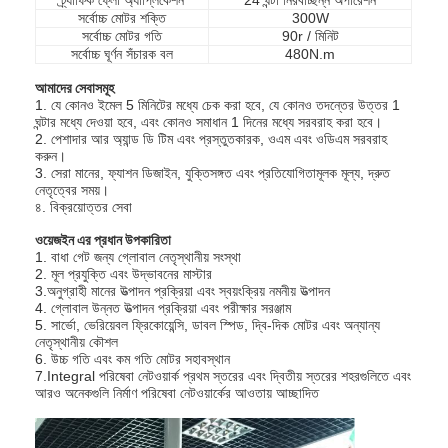
সর্বোচ্চ মোটর শক্তি
300W
সর্বোচ্চ মোটর গতি
90r / মিনিট
সর্বোচ্চ ঘূর্ণন সঁচারক বল
480N.m
আমাদের সেবাসমূহ
1. যে কোনও ইমেল 5 মিনিটের মধ্যে চেক করা হবে, যে কোনও তদন্তের উত্তর 1
ঘন্টার মধ্যে দেওয়া হবে, এবং কোনও সমাধান 1 দিনের মধ্যে সরবরাহ করা হবে।
2. পেশাদার আর অ্যান্ড ডি টিম এবং প্রস্তুতকারক, ওএম এবং ওডিএম সরবরাহ
করুন।
3. সেরা মানের, ফ্যাশন ডিজাইন, যুক্তিসঙ্গত এবং প্রতিযোগিতামূলক মূল্য, দ্রুত
নেতৃত্বের সময়।
৪. বিক্রয়োত্তর সেবা
ওয়েজইন এর প্রধান উপকারিতা
1. বাধা গেট জন্য গ্লোবাল নেতৃস্থানীয় সংস্থা
2. মূল প্রযুক্তি এবং উদ্ভাবনের মাস্টার
3.অনুগ্রাহী মানের উত্পাদন প্রক্রিয়া এবং স্বয়ংক্রিয় নমনীয় উত্পাদন
4. গ্লোবাল উন্নত উত্পাদন প্রক্রিয়া এবং পরীক্ষার সরঞ্জাম
5. সার্ভো, ভেরিয়েবল ফ্রিকোয়েন্সি, ডাবল স্পিড, দ্বি-দিক মোটর এবং অন্যান্য
বাড়ি
নেতৃস্থানীয় কৌশল
6. উচ্চ গতি এবং কম গতি মোটর সহাবস্থান
7.Integral পরিষেবা নেটওয়ার্ক প্রথম স্তরের এবং দ্বিতীয় স্তরের শহরগুলিতে এবং
পণ্য
আরও অনেকগুলি নির্মাণ পরিষেবা নেটওয়ার্কের আওতায় আচ্ছাদিত
ভিডিও