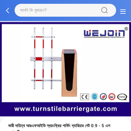
ভারী দায়িত্ব আরএফআইডি স্বয়ংক্রিয় পার্কিং ব্যারিয়ার গেট 0.9 - 5 এস