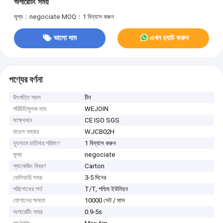
অপারেটিং সময়
মূল্য：negociate
MOQ：1 বিন্যাস করুন
ভালো দাম
এখন চ্যাট করুন
পণ্যের বর্ণনা
উৎপত্তি স্থল
চীন
পরিচিতিমুলক নাম
WEJOIN
সাক্ষ্যদান
CE ISO SGS
মডেল নম্বার
WJCB02H
ন্যূনতম চাহিদার পরিমাণ
1 বিন্যাস করুন
মূল্য
negociate
প্যাকেজিং বিবরণ
Carton
ডেলিভারি সময়
3-5 দিনের
পরিশোধের শর্ত
T/T, পশ্চিম ইউনিয়ন
যোগানের ক্ষমতা
10000 সেট / মাস
অপারেটিং সময়
0.9-5s