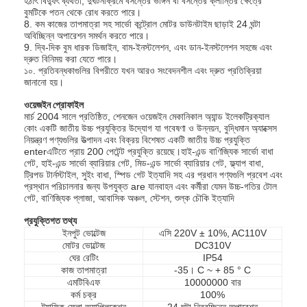
হঠাৎ বিদ্যুৎ ব্যর্থতা, দুর্ঘটনাক্রমে বসন্তের ভাঙ্গন বা বসন্তের ক্লান্তির ক্ষেত্রে
বুমটিকে পতন থেকে রোধ করতে পারে।
8. কম কাজের তাপমাত্রা সহ সার্ভো কন্ট্রোল মোটর ডাউনটাইম ছাড়াই 24 ঘন্টা
অবিচ্ছিন্ন অপারেশন সমর্থন করতে পারে।
9. দ্বি-দিক বুম ধারক ডিজাইন, বাম-ইনস্টলেশন, এবং ডান-ইনস্টলেশন সহজে এবং
দ্রুত বিনিময় করা যেতে পারে।
১০. প্রতিবন্ধকাগুলির বিপরীতে যখন আরও সংবেদনশীল এবং দ্রুত প্রতিক্রিয়া
জানানো হয়।
ওয়েজইন প্রোফাইল
মার্চ 2004 সালে প্রতিষ্ঠিত, শেনজেন ওয়েজইন মেকানিকাল অ্যান্ড ইলেকট্রিক্যাল
কোং একটি জাতীয় উচ্চ প্রযুক্তির উদ্যোগ যা গবেষণা ও উন্নয়ন, বুদ্ধিমান অ্যাক্সেস
নিয়ন্ত্রণ পণ্যগুলির উত্পাদন এবং বিক্রয় বিশেষত একটি জাতীয় উচ্চ প্রযুক্তি
enterএটিতে প্রায় 200 পেটেন্ট প্রযুক্তি রয়েছে।হাই-এন্ড বাণিজ্যিক সার্ভো বাধা
গেট, হাই-এন্ড সার্ভো ব্যারিয়ার গেট, মিড-এন্ড সার্ভো ব্যারিয়ার গেট, ফ্ল্যাপ বাধা,
ট্রিপড টার্নস্টাইল, সুইং বাধা, স্পিড গেট ইত্যাদি সহ এর প্রধান পণ্যগুলি প্রবেশ এবং
প্রস্থান পরিচালনার জন্য উপযুক্ত are যানবাহন এবং কর্মীরা যেমন উচ্চ-গতির টোল
গেট, বাণিজ্যিক প্লাজা, আবাসিক অঞ্চল, স্টেশন, শুল্ক চৌকি ইত্যাদি
প্রযুক্তিগত তথ্য
ইনপুট ভোল্টেজ
এসি 220V ± 10%, AC110V
মোটর ভোল্টেজ
DC310V
ঘের রেটিং
IP54
কাজ তাপমাত্রা
-35। C ~ + 85 ° C
এমটিবিএফ
10000000 বার
কর্ম চক্র
100%
ট্র্যাফিক ফ্লো অ্যাপ্লিকেশন
24 ঘন্টা নিরবচ্ছিন্ন অপারেশন