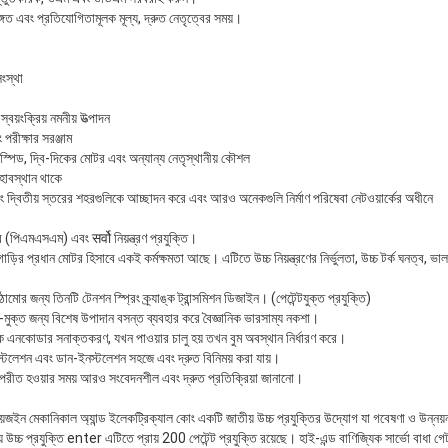
ঙ্গত এবং প্রতিযোগিতামূলক মূল্য, দ্রুত নেতৃত্বের সময়।
সংস্থা
স্বয়ংক্রিয় নমনীয় উত্পাদন
 পরীক্ষার সরঞ্জাম
বল স্পিড, দ্বি-দিকের মোটর এবং অন্যান্য নেতৃস্থানীয় কৌশল
াবস্থান থাকে
এবং দ্বিতীয় স্তরের শহরগুলিকে আচ্ছাদন করে এবং আরও অনেকগুলি নির্মাণ পরিষেবা নেটওয়ার্কের অধীনে
র (পিএমএসএম) এবং सर्वो নিয়ন্ত্রণ প্রযুক্তি।
়ির প্রধান মোটর হিসাবে একই কর্মক্ষমতা আছে। এটিতে উচ্চ নিয়ন্ত্রণের নির্ভুলতা, উচ্চ টর্ক ঘনত্ব, ভাল
োর জন্য তিনটি টেনশন স্প্রিং ক্র্যাঙ্ক ট্রান্সমিশন ডিজাইন। (পেটেন্টযুক্ত প্রযুক্তি)
-মুক্ত জন্য বিশেষ উপাদান বসন্ত ব্যবহার করে বৈজ্ঞানিক ভারসাম্য নকশা।
ক এনকোডার সনাক্তকরণ, যখন পাওয়ার চালু হয় তখন বুম অবস্থান নির্ধারণ করে।
স্টলেশন এবং ডান-ইনস্টলেশন সহজে এবং দ্রুত বিনিময় করা যায়।
ীত হওয়ার সময় আরও সংবেদনশীল এবং দ্রুত প্রতিক্রিয়া জানানো।
েজইন মেকানিকাল অ্যান্ড ইলেকট্রিক্যাল কোং একটি জাতীয় উচ্চ প্রযুক্তির উদ্যোগ যা গবেষণা ও উন্নয়ন, বুদ
উচ্চ প্রযুক্তি enter এটিতে প্রায় 200 পেটেন্ট প্রযুক্তি রয়েছে। হাই-এন্ড বাণিজ্যিক সার্ভো বাধা গেট,