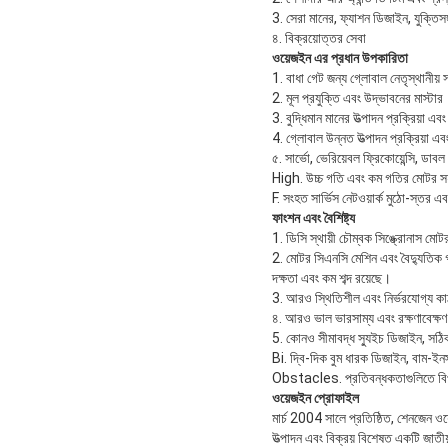
3. সেরা মানের, ফ্যাশন ডিজাইন, যুক্তিস
৪. বিক্রয়োত্তর সেবা
ওয়েজইন এর প্রধান উপকারিতা
1. বাধা গেট জন্য গ্লোবাল নেতৃস্থানীয় 
2. মূল প্রযুক্তি এবং উদ্ভাবনের মাস্টার
3. বুদ্ধিমান মানের উত্পাদন প্রক্রিয়া এবং 
4. গ্লোবাল উন্নত উত্পাদন প্রক্রিয়া এবং
৫. সার্ভো, ভেরিয়েবল ফ্রিকোয়েন্সি, ডা
High. উচ্চ গতি এবং কম গতির মোটর সহ
F. সংহত সার্ভিস নেটওয়ার্ক মুঠো-স্তর 
ফাংশন এবং বৈশিষ্ট্য
1. ডিসি স্থায়ী চৌম্বক সিঙ্ক্রোনাস মোট
2. মোটর সিএনসি মেশিন এবং বৈদ্যুতিক গাড
দক্ষতা এবং কম শব্দ রয়েছে।
3. আরও স্থিতিশীল এবং নির্ভরযোগ্য কাঠাম
৪. আরও ভাল ভারসাম্য এবং রক্ষণাবেক্ষণ
5. কোনও সীমাবদ্ধ স্যুইচ ডিজাইন, সঠি
Bi. দ্বি-দিক বুম ধারক ডিজাইন, বাম-ইন
Obstacles. প্রতিবন্ধকতাগুলিতে বিপর
ওয়েজইন প্রোফাইল
মার্চ 2004 সালে প্রতিষ্ঠিত, শেনজেন ওয়
উত্পাদন এবং বিক্রয় বিশেষত একটি জাতীয় 