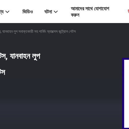
আমাদের সাথে যোগাযোগ
্য
ভিডিও
ঘটনা
করুন
যানবাহন লুপ সনাক্তকারী সহ পার্কিং অ্যাক্সেস কন্ট্রোল গেটস
টস, যানবাহন লুপ
টস