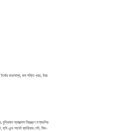
 টর্কের ভারসাম্য, কম শক্তি খরচ, উচ্চ
্ধিমান অ্যাক্সেস নিয়ন্ত্রণ পণ্যগুলির
 হাই-এন্ড সার্ভো ব্যারিয়ার গেট, মিড-