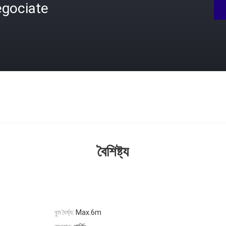
egociate
বৈশিষ্ট্য
বুম দৈর্ঘ্য:
Max.6m