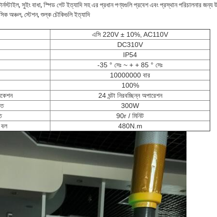
ড টার্নস্টাইল, সুইং বাধা, স্পিড গেট ইত্যাদি সহ এর প্রধান পণ্যগুলি প্রবেশ এবং প্রস্থান পরিচালনার জন্য
িক অঞ্চল, স্টেশন, শুল্ক চৌকিগুলি ইত্যাদি
এসি 220V ± 10%, AC110V
DC310V
IP54
-35 ° সেঃ ~ + + 85 ° সেঃ
10000000 বার
100%
লিকেশন
24 ঘন্টা নিরবচ্ছিন্ন অপারেশন
তি
300W
ি
90r / মিনিট
ক বল
480N.m