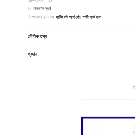
এন্টি-সংঘর্ষের:
"হ্যাঁ"
রঙ:
ঝলকানি স্বর্ণ
,
বিশেষভাবে তুলে ধরা:
পার্কিং লট আর্ম গেট
গাড়ী পার্ক বাধা
মৌলিক তথ্য
প্রদান
1