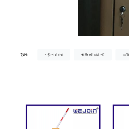
ট্যাগ:
গাড়ী পার্ক বাধা
পার্কিং লট আর্ম গেট
অটো 