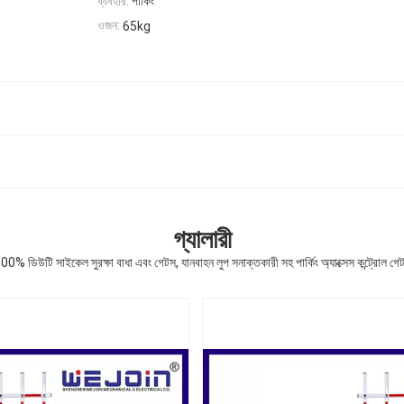
ব্যবহার:
পার্কিং
ওজন:
65kg
গ্যালারী
00% ডিউটি ​​সাইকেল সুরক্ষা বাধা এবং গেটস, যানবাহন লুপ সনাক্তকারী সহ পার্কিং অ্যাক্সেস কন্ট্রোল গে