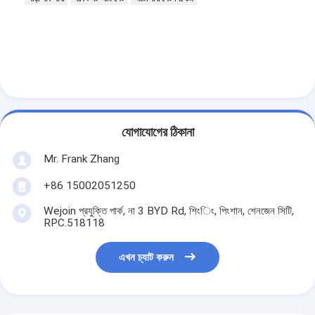
আমাদের সম্বন্ধে
কারখানা পরিদর্শন
গুণমান নিয়ন্ত্রণ
খবর
যোগাযোগের ঠিকানা
মামলা
Mr. Frank Zhang
এখন চ্যাট করুন
+86 15002051250
Wejoin প্রযুক্তি পার্ক, না 3 BYD Rd, শিংিং, পিংশান, শেনজেন সিটি,
RPC.518118
turnstile ব্যারিয়ার গেইট
এখন চ্যাট করুন
পার্কিং ব্যারিয়ার গেট
স্বয়ংক্রিয় ব্যারিয়ার গেইট