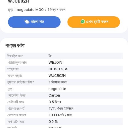
WJCB02H
মূল্য：negociate
MOQ：1 বিন্যাস করুন
ভালো দাম
এখন চ্যাট করুন
পণ্যের বর্ণনা
উৎপত্তি স্থল
চীন
পরিচিতিমুলক নাম
WEJOIN
সাক্ষ্যদান
CE ISO SGS
মডেল নম্বার
WJCB02H
ন্যূনতম চাহিদার পরিমাণ
1 বিন্যাস করুন
মূল্য
negociate
প্যাকেজিং বিবরণ
Carton
ডেলিভারি সময়
3-5 দিনের
পরিশোধের শর্ত
T/T, পশ্চিম ইউনিয়ন
যোগানের ক্ষমতা
10000 সেট / মাস
অপারেটিং সময়
0.9-5s