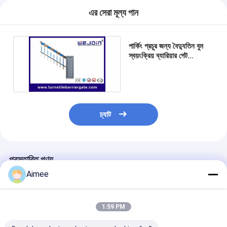
টোল গেট বাধা
এর সেরা মূল্য পান
বুoom ব্যারিয়ার গেট
পার্কিং প্রচুর জন্য বৈদ্যুতিন বুম
গাড়ি পার্কিং ব্যারিয়ার গেট
স্বয়ংক্রিয় ব্যারিয়ার গেট
220VAC 50Hz
ত্রিপাক্ষ ঘূর্ণন গেট
WJCB02H
বিজ্ঞাপন বাধা
চ্যাট
অ-বসন্ত বাধা গেট
অ্যাক্সেস কন্ট্রোল টানস্টাইল গেট
প্রস্তাবিত পণ্য
তাড়নজাত ব্যারিয়ার গেইট
Aimee
সুইং ব্যারিচার গেট
1:59 PM
সম্পূর্ণ উচ্চতা টার্নস্টাইল