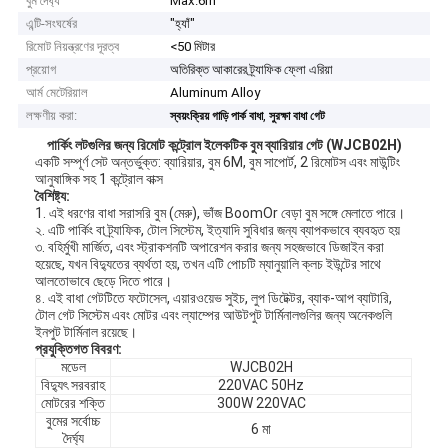
বুম দৈর্ঘ্য
Max.6m
এন্টি-সংঘর্ষের
"হ্যাঁ"
রিমোট নিয়ন্ত্রণের দূরত্ব
<50 মিটার
প্রয়োগ
অতিরিক্ত আকারের ট্র্যাফিক ফ্লো এরিয়া
আর্ম মেটেরিয়াল
Aluminum Alloy
লক্ষণীয় করা:
,
স্বয়ংক্রিয় গাড়ি পার্ক বাধা
সুরক্ষা বাধা গেট
পার্কিং লটগুলির জন্য রিমোট কন্ট্রোল ইলেকটিক বুম ব্যারিয়ার গেট (WJCB02H)
একটি সম্পূর্ণ সেট অন্তর্ভুক্ত: ব্যারিয়ার, বুম 6M, বুম সাপোর্ট, 2 রিমোটস এবং মাউন্টিং
আনুষাঙ্গিক সহ 1 কন্ট্রোল বাক্স
বৈশিষ্ট্য:
1. এই ধরণের বাধা সরাসরি বুম (মেরু), ভাঁজ BoomOr বেড়া বুম সঙ্গে মেলাতে পারে।
২. এটি পার্কিং বা ট্র্যাফিক, টোল সিস্টেম, ইত্যাদি সুবিধার জন্য ব্যাপকভাবে ব্যবহৃত হয়
৩. বহির্মুখী মার্জিত, এবং স্ট্রাকশনটি অপারেশন করার জন্য সহজভাবে ডিজাইন করা
হয়েছে, যখন বিদ্যুতের ব্যর্থতা হয়, তখন এটি পোচটি ম্যানুয়ালি ক্লচ ইউন্টের সাথে
আলতোভাবে ছেড়ে দিতে পারে।
৪. এই বাধা গেটটিতে ফটোসেল, এয়ারওয়েভ সুইচ, লুপ ডিটেক্টর, ব্যাক-আপ ব্যাটারি,
টোল গেট সিস্টেম এবং মোটর এবং ল্যাম্পের আউটপুট টার্মিনালগুলির জন্য অনেকগুলি
ইনপুট টার্মিনাল রয়েছে।
প্রযুক্তিগত বিবরণ:
মডেল
WJCB02H
বিদ্যুৎ সরবরাহ
220VAC 50Hz
মোটরের শক্তি
300W 220VAC
বুমের সর্বোচ্চ
6 মা
দৈর্ঘ্য