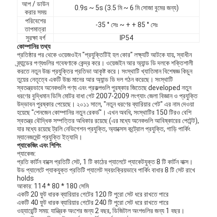
আপ / ডাউন
0.9s ~ 5s (3.5 মি ~ 6 মি সোজা বুমের জন্য)
করার সময়
পরিবেশের
-35 ° সেঃ ~ + + 85 ° সেঃ
তাপমাত্রা
সুরক্ষা বর্গ
IP54
কোম্পানির তথ্য
প্রতিষ্ঠার পর থেকে ওয়েজওইন "প্রযুক্তিটিই হল কোর" লক্ষ্যটি আটকে যায়, স্বাধীন
ব্র্যান্ডের পণ্যগুলির গবেষণাকে কেন্দ্র করে। ওয়েজইন আর অ্যান্ড ডি দলকে শক্তিশালী
করতে নতুন উচ্চ প্রযুক্তির প্রতিভা আকৃষ্ট করে। সংস্থাটি খ্যাতিমান বিশেষজ্ঞ কিচুন
তুয়ের নেতৃত্বে একটি উচ্চ মানের আর অ্যান্ড ডি দল গঠন করেছে। সংস্থাটি
স্বতন্ত্রভাবে অনেকগুলি পণ্য এবং প্রকল্পগুলি পুরষ্কার জিতেছে developed নতুন
ধরণের বুদ্ধিমান ডিসি মোটর বাধা গেট 2007-2009 লংগ্যাং জেলা বিজ্ঞান ও প্রযুক্তি
উদ্ভাবন পুরষ্কার পেয়েছে। ২০১১ সালে, "নতুন ধরণের ব্যারিয়ার গেট" এর নাম দেওয়া
হয়েছে "শেনজেন কোম্পানির নতুন রেকর্ড"। এখন অবধি, সংস্থাটির 150 টিরও বেশি
স্বতন্ত্র বৌদ্ধিক সম্পত্তির অধিকার রয়েছে (এর মধ্যে অনেকগুলি আবিষ্কারের পেটেন্ট),
যার মধ্যে রয়েছে ট্রলি নেভিগেশন প্রযুক্তি, অ্যাক্সেস কন্ট্রোল প্রযুক্তি, গাড়ি পার্কিং
ম্যানেজমেন্ট প্রযুক্তি ইত্যাদি।
প্যাকেজিং এবং শিপিং
প্যাকেজ:
প্রতি কার্টন বাক্সে প্রতিটি সেট, 1 টি কাঠের প্যালেটে প্যাকেটযুক্ত 8 টি কার্টন বাক্স।
উড প্যালেটে প্যাকযুক্ত প্রতিটি প্যালেট স্বয়ংক্রিয়ভাবে পার্কিং বাধার 8 টি সেট রাখে
holds
আকার: 114 * 80 * 180 সেমি
একটি 20 ফুট ধারক ব্যারিয়ার গেটের 120 টি পুরো সেট ধরে রাখতে পারে
একটি 40 ফুট ধারক ব্যারিয়ার গেটের 240 টি পুরো সেট ধরে রাখতে পারে
ওয়্যারেন্টি সময়: যান্ত্রিক অংশের জন্য 2 বছর, ডিজিটাল অংশগুলির জন্য 1 বছর।