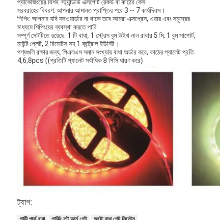
প্যাকেজিংয়ের বিশদ: স্ট্যান্ডার্ড এক্সপোর্ট রেকর্ড বা কাঠের কেস
সরবরাহের বিবরণ: আপনার আমানত প্রাপ্তির পরে 3 ~ 7 কার্যদিবস।
শিপিং: আপনার যদি ফরওয়ার্ডার না থাকে তবে আমরা এক্সপ্রেস, এয়ার এবং সমুদ্রের
মাধ্যমে শিপিংয়ের ব্যবস্থা করতে পারি
সম্পূর্ণ সেটটিতে রয়েছে: 1 টি বাধা, 1 স্ট্রেস বুম উইথ লাল রাবার 5 মি, 1 বুম সাপোর্ট,
মাউন্ট প্লেট, 2 রিমোটস সহ 1 কন্ট্রোল ইউনিট।
পণ্যগুলি রক্ষার জন্য, পিএলএস সমান সংখ্যায় বাধা অর্ডার করে, কাঠের প্যালেট প্রতি
4,6,8pcs ((প্রতিটি প্যালেট সর্বাধিক 8 পিসি ধারণ করে)
বাড়ি
পণ্য
ট্যাগ:
ভিডিও
গাড়ী পার্ক বাধা
পার্কিং লট আর্ম গেট
অটো বাধা গেট সিস্টেম