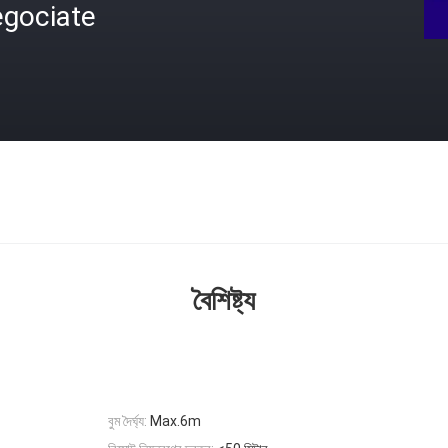
egociate
বৈশিষ্ট্য
বুম দৈর্ঘ্য:
Max.6m