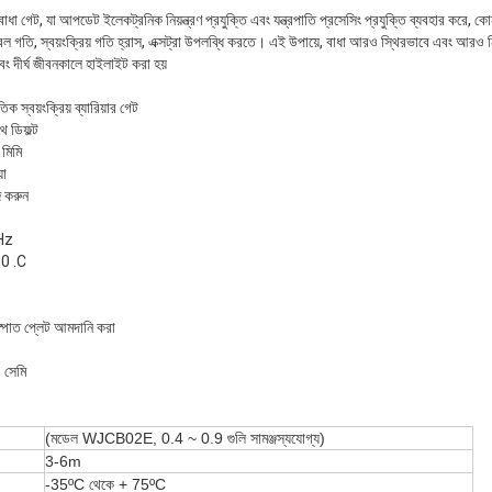
াধা গেট, যা আপডেট ইলেকট্রনিক নিয়ন্ত্রণ প্রযুক্তি এবং যন্ত্রপাতি প্রসেসিং প্রযুক্তি ব্যবহার করে, ক
ল গতি, স্বয়ংক্রিয় গতি হ্রাস, এক্সট্রা উপলব্ধি করতে। এই উপায়ে, বাধা আরও স্থিরভাবে এবং আরও 
বং দীর্ঘ জীবনকালে হাইলাইট করা হয়
তিক স্বয়ংক্রিয় ব্যারিয়ার গেট
ে ডিফল্ট
মিমি
়া
জ করুন
Hz
80 .C
্পাত প্লেট আমদানি করা
 সেমি
(মডেল WJCB02E, 0.4 ~ 0.9 গুলি সামঞ্জস্যযোগ্য)
3-6m
-35ºC থেকে + 75ºC