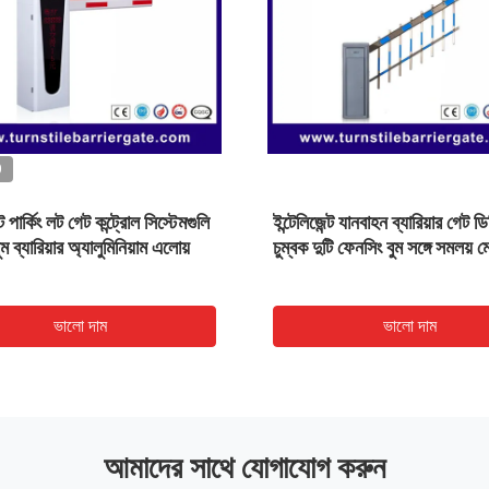
O
VIDEO
র অ্যাক্সেস পার্কিং বাধা গেট দ্বি - দিক
রিমোট কন্ট্রোল স্বয়ংক্রিয় গাড়ী পার্ক 
 ডিজাইন
সিস্টেম DC310V উচ্চ নিয়ন্ত্রণ যথা
ভালো দাম
ভালো দাম
আমাদের সাথে যোগাযোগ করুন