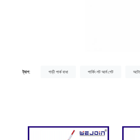
ট্যাগ:
গাড়ী পার্ক বাধা
পার্কিং লট আর্ম গেট
অটো 