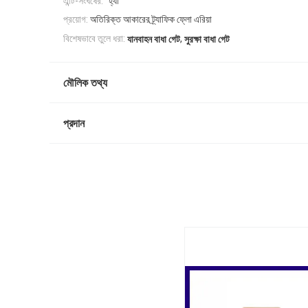
এন্টি-সংঘর্ষের:
"হ্যাঁ"
প্রয়োগ:
অতিরিক্ত আকারের ট্র্যাফিক ফ্লো এরিয়া
,
বিশেষভাবে তুলে ধরা:
যানবাহন বাধা গেট
সুরক্ষা বাধা গেট
মৌলিক তথ্য
প্রদান