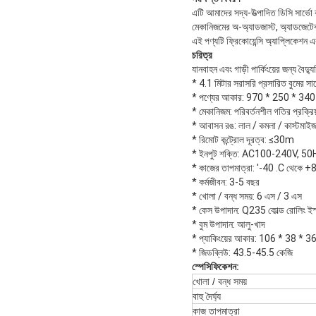
এটি আমাদের সদ্য-উত্পাদিত ডিসি সার্ভো ব
মেকানিজমের অ-অ্যাডজাস্ট, অ্যাডজেটেব
এই পণ্যটি ফ্রিকোয়েন্সি অ্যাপ্লিকেশন এ
চরিত্র
যানবাহন এবং গাড়ী পার্কিংয়ের জন্য বৈদ্যু
* 4.1 মিটার সরাসরি প্রসারিত বুমের সাথ
* পণ্যের আকার: 970 * 250 * 340 
* মেকানিজম: পরিবর্তনশীল গতির প্রক্রিয
* আবাসন রঙ: লাল / কমলা / কাস্টমাই
* রিমোট কন্ট্রোল দূরত্ব: ≤30m
* ইনপুট শক্তি: AC100-240V, 50
* কাজের তাপমাত্রা: '-40 .C থেকে +
* কর্মজীবন: 3-5 বছর
* খোলা / বন্ধ সময়: 6 এস / 3 এস
* কেস উপাদান: Q235 কোল্ড রোলিং ইস
* বুম উপাদান: আলু-খাদ
* প্যাকিংয়ের আকার: 106 * 38 * 36
* জিডব্লিউ: 43.5-45.5 কেজি
স্পেসিফিকেশন:
খোলা / বন্ধ সময়
বাহু দৈর্ঘ্য
কাজ তাপমাত্রা