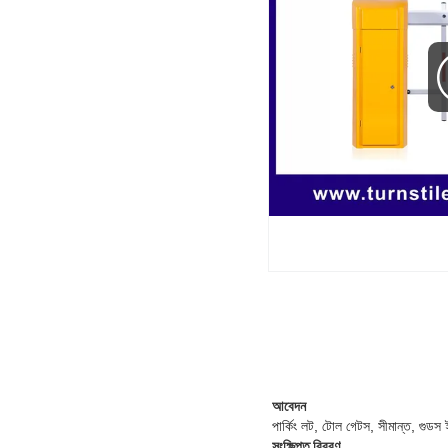
আবেদন
পার্কিং লট, টোল গেটস, সীমান্ত, গুডস ইয়
সংক্ষিপ্ত বিবরণ