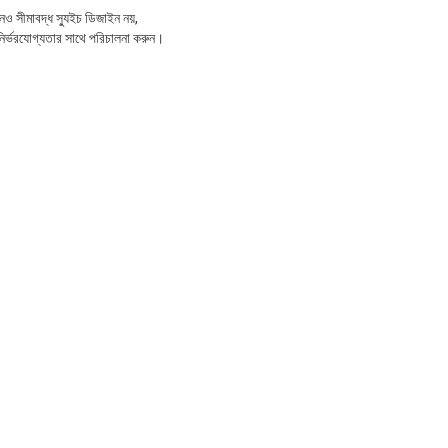
োনও সীমাবদ্ধ স্যুইচ ডিজাইন নয়,
নির্ভরযোগ্যতার সাথে পরিচালনা করুন।