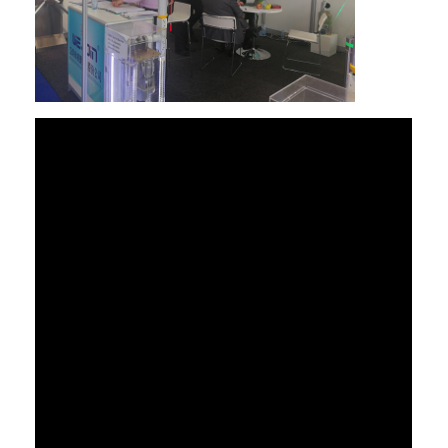
বাড়ি
পণ্য
ভিডিও