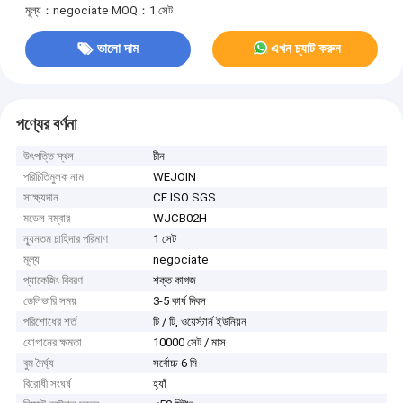
মূল্য：negociate
MOQ：1 সেট
ভালো দাম
এখন চ্যাট করুন
পণ্যের বর্ণনা
উৎপত্তি স্থল
চীন
পরিচিতিমুলক নাম
WEJOIN
সাক্ষ্যদান
CE ISO SGS
মডেল নম্বার
WJCB02H
ন্যূনতম চাহিদার পরিমাণ
1 সেট
মূল্য
negociate
প্যাকেজিং বিবরণ
শক্ত কাগজ
ডেলিভারি সময়
3-5 কার্য দিবস
পরিশোধের শর্ত
টি / টি, ওয়েস্টার্ন ইউনিয়ন
যোগানের ক্ষমতা
10000 সেট / মাস
বুম দৈর্ঘ্য
সর্বোচ্চ 6 মি
বিরোধী সংঘর্ষ
হ্যাঁ