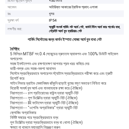
রিমোট কন্ট্রোল দূরত্ব
<50 মিটার
আবেদন
অতিরিক্ত আকারের ট্রাফিক প্রবাহ এলাকা
রঙ
ধূসর
সুরক্ষা বর্গ
IP54
,
,
অ্যান্টি সংঘর্ষ পার্কিং লট আর্ম গেট
কার্বর্ন স্টিল আর্ম কার পার্কের বাধা
লক্ষণীয় করা:
স্ট্রেইট আর্ম বুম ব্যারিয়ার গেট
পার্কিং সিস্টেমের জন্য কার্বন ইস্পাত সোজা আর্ম বুম বাধা গেট
বৈশিষ্ট্য:
5 মিলিয়ন MTBF সহ 0.4 সেকেন্ডের দ্রুততম অ্যাকশন এবং 100% ডিউটি ​​সাইকেল
অপারেশন
সহজ ইনস্টলেশন এবং রক্ষণাবেক্ষণ আপনার শ্রম খরচ কমিয়ে দেয়
ভারী-শুল্ক এবং সহজ-নকশা আবাসন
সিস্টেম স্বয়ংক্রিয়ভাবে অপারেশন স্ট্যাটাস স্বয়ংক্রিয়ভাবে পরীক্ষা করে এবং ত্রুটি
রিপোর্ট করে
সাইন লিভার ড্রাইভ মেকানিজম ঝাঁকুনি ছাড়াই বুমের মসৃণ অবতরণ নিশ্চিত করে
বিরোধী সংঘর্ষ বুম আর্ম এবং যানবাহনকে রক্ষা করে (ঐচ্ছিক)
নিরাপত্তা--- চাপ প্রতিরোধের বাউন্স দ্বারা অ্যান্টি-হিট
নিরাপত্তা--- লুপ ডিটেক্টর দ্বারা অ্যান্টি-হিট (ঐচ্ছিক)
নিরাপত্তা--- IR ফটোসেল দ্বারা অ্যান্টি-হিট (ঐচ্ছিক)
নিরাপত্তা--- "ওপেনিং অগ্রাধিকার" দ্বারা অ্যান্টি-হিট
ক্লোজিং অগ্রাধিকার
নির্দিষ্ট সময়ের পরে স্বয়ংক্রিয়ভাবে বন্ধ
লুপ ডিটেক্টর দ্বারা স্বয়ংক্রিয়ভাবে বন্ধ বা খোলা (ঐচ্ছিক)
ক্ষমতা না থাকলে ম্যানুয়ালি নিয়ন্ত্রণ করুন