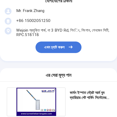
যোগাযোগের ঠিকানা
টোল গেট বাধা
Mr. Frank Zhang
বুoom ব্যারিয়ার গেট
+86 15002051250
গাড়ি পার্কিং ব্যারিয়ার গেট
Wejoin প্রযুক্তি পার্ক, না 3 BYD Rd, শিংিং, পিংশান, শেনজেন সিটি,
RPC.518118
ত্রিপাক্ষ ঘূর্ণন গেট
এখন চ্যাট করুন
বিজ্ঞাপন বাধা
অ-বসন্ত বাধা গেট
অ্যাক্সেস কন্ট্রোল টানস্টাইল গেট
এর সেরা মূল্য পান
তাড়নজাত ব্যারিয়ার গেইট
কার্বন ইস্পাত স্ট্রেট আর্ম বুম
সুইং ব্যারিচার গেট
ব্যারিয়ার গেট পার্কিং সিস্টেমের
জন্য অ্যান্টি কলিজেশন
সম্পূর্ণ উচ্চতা টার্নস্টাইল