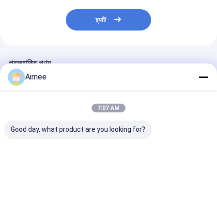
গেট মোটর স্লাইডিং
চ্যাট
পার্কিং স্পেস লক
প্রস্তাবিত পণ্য
Aimee
7:07 AM
Good day, what product are you looking for?
405*335*1050MM
রিমোট কন্ট্রোল স্বয়ংক্রিয় গাড়ী
10 মিলিয়ন অপারেটিং 
স্বয়ংক্রিয় বাধা গেট অপারেটর
পার্ক ব্যারিয়ার সিস্টেম
বাণিজ্যিক গাড়ি বাধা গেট
নির্ভরযোগ্য অ্যাক্সেস নিয়ন্ত্রণ
DC310V উচ্চ নিয়ন্ত্রণ যথার্থ
সঙ্গে যানবাহন বাধা গেট
ভালো দাম
ভালো দাম
ভালো দাম