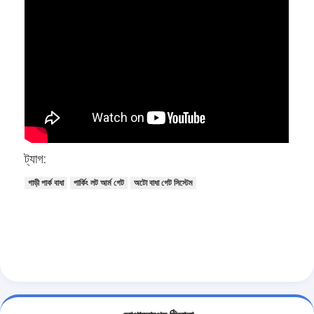
আমাদের সম্বন্ধে
কারখানা পরিদর্শন
গুণমান নিয়ন্ত্রণ
খবর
মামলা
ট্যাগ:
এখন চ্যাট করুন
গাড়ী পার্ক বাধা
পার্কিং লট আর্ম গেট
অটো বাধা গেট সিস্টেম
turnstile ব্যারিয়ার গেইট
পার্কিং ব্যারিয়ার গেট
স্বয়ংক্রিয় ব্যারিয়ার গেইট