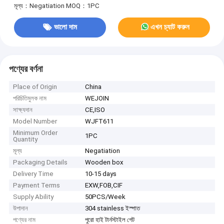
মূল্য：Negatiation
MOQ：1PC
ভালো দাম
এখন চ্যাট করুন
পণ্যের বর্ণনা
Place of Origin
China
পরিচিতিমুলক নাম
WEJOIN
সাক্ষ্যদান
CE,ISO
Model Number
WJFT611
Minimum Order
1PC
Quantity
মূল্য
Negatiation
Packaging Details
Wooden box
Delivery Time
10-15 days
Payment Terms
EXW,FOB,CIF
Supply Ability
50PCS/Week
উপাদান
304 stainless ইস্পাত
পণ্যের নাম
পুরো হাই টার্নস্টাইল গেট