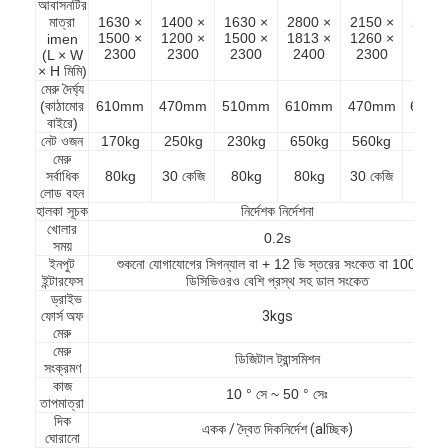
আবাসনটির
মাত্রা
1630 ×
1400 ×
1630 ×
2800 ×
2150 ×
2210
1500 ×
1200 ×
1500 ×
1813 ×
1260 ×
1500
imen
2300
2300
2300
2400
2300
230
(L × W
× H মিমি)
মেরু দৈর্ঘ্য
(কাঠামোর
610mm
470mm
510mm
610mm
470mm
610
বাইরে)
নেট ওজন
170kg
250kg
230kg
650kg
560kg
650k
মেরু
সর্বাধিক
80kg
30 কেজি
80kg
80kg
30 কেজি
80k
লোড বহন
হালকা সূচক
নির্দেশক নির্দেশনা
খোলার
0.2s
সময়
ইনপুট
শুকনো যোগাযোগের সিগন্যাল বা + 12 ভি স্তরের সংকেত বা 100 মিমি
ইন্টারফেস
ডিসিভিওরও বেশি প্রস্থ সহ ডাল সংকেত
ড্রাইভ
ফোর্স অফ
3kgs
মেরু
বাড়ি
মেরু
ডিজিটাল ট্রান্সমিশন
সংক্রমণ
পণ্য
কাজ
10 ° সে ~ 50 ° সেঃ
তাপমাত্রা
দিক
ভিডিও
একক / দ্বৈত দিকনির্দেশ (alচ্ছিক)
ঘোরানো