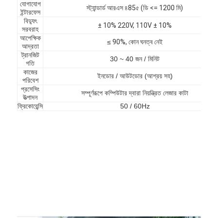
যোগাযোগ
স্ট্যান্ডার্ড আরএস ৪85৫ (ডি <= 1200 মি)
আমাদের সম্বন্ধে
ইন্টারফেস
বিদ্যুৎ
± 10% 220V, 110V ± 10%
সরবরাহ
কারখানা পরিদর্শন
আপেক্ষিক
≤
90%, কোন ঘনত্ব নেই
আদ্রতা
গুণমান নিয়ন্ত্রণ
ট্রানজিট
30 ~ 40 জন / মিনিট
গতি
কাজের
খবর
ইনডোর / আউটডোর (আশ্রয় সহ)
পরিবেশ
প্রসেসিং
সম্পূর্ণরূপে কম্পিউটার দ্বারা নিয়ন্ত্রিত লেজার কাটা
মামলা
উত্পাদন
ফ্রিকোয়েন্সি
50 / 60Hz
এখন চ্যাট করুন
turnstile ব্যারিয়ার গেইট
পার্কিং ব্যারিয়ার গেট
স্বয়ংক্রিয় ব্যারিয়ার গেইট