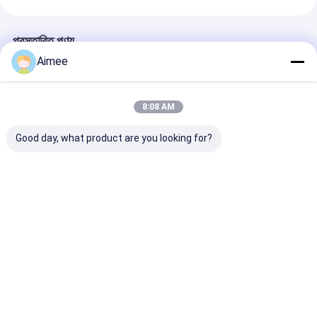
প্রস্তাবিত পণ্য
Aimee
8:08 AM
Good day, what product are you looking for?
Indoor Swimming
Exhibition Stainless
Full Height Ac
Pool Full Height
Steel Access Control
Control Turnst
Turnstile pedestrian
Turnstile Gate
security gates
Standard RS485
ভালো দাম
ভালো দাম
ভালো দাম
বাড়ি
আমাদের
আমাদের সাথে যোগাযোগ
Desktop
Site
সম্পর্কে
করুন
সাইট ম্যাপ
গোপনীয়তা নীতি