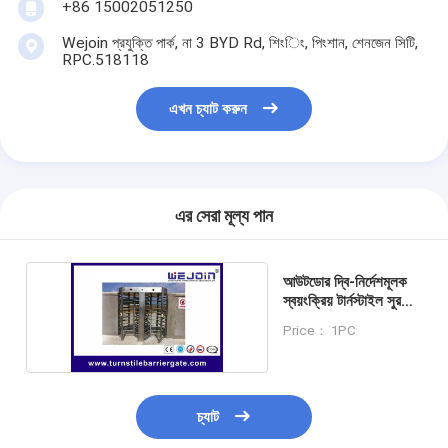
+86 15002051250
Wejoin প্রযুক্তি পার্ক, না 3 BYD Rd, শিংিং, পিংশান, শেনজেন সিটি,
RPC.518118
এখন চ্যাট করুন
এর সেরা মূল্য পান
আউটডোর দ্বি-নির্দেশমূলক
স্বয়ংক্রিয় টার্নস্টাইল সুরক্ষা
প্রবেশ গেটস
Price： 1PC
চ্যাট