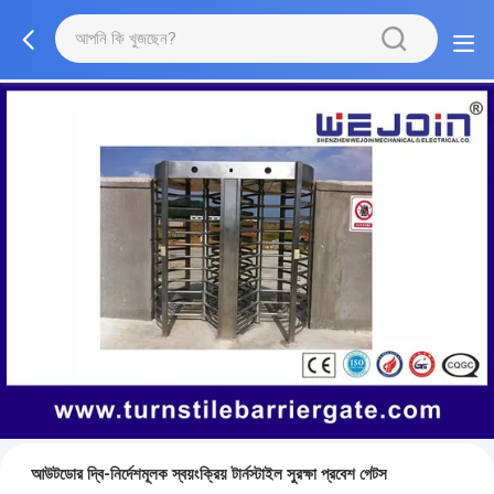
আউটডোর দ্বি-নির্দেশমূলক স্বয়ংক্রিয় টার্নস্টাইল সুরক্ষা প্রবেশ গেটস