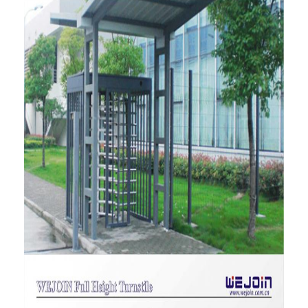
টোল গেট বাধা
বুoom ব্যারিয়ার গেট
গাড়ি পার্কিং ব্যারিয়ার গেট
ত্রিপাক্ষ ঘূর্ণন গেট
বিজ্ঞাপন বাধা
অ-বসন্ত বাধা গেট
অ্যাক্সেস কন্ট্রোল টানস্টাইল গেট
তাড়নজাত ব্যারিয়ার গেইট
সুইং ব্যারিচার গেট
সম্পূর্ণ উচ্চতা টার্নস্টাইল