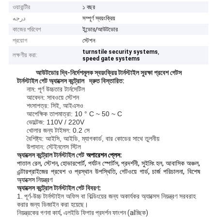
ওয়ারান্টীর
১ বছর
درجه
সম্পূর্ণ স্বয়ংক্রিয়
কাজের পরিবেশ
ইন্ডোর/আউটডোর
প্রয়োগ
স্টেশন
,
turnstile security systems
লক্ষণীয় করা:
speed gate systems
আউটডোর দ্বি-নির্দেশমূলক স্বয়ংক্রিয় টার্নস্টাইল সুরক্ষা প্রবেশ গেটস
টার্নস্টাইল গেট অ্যাক্সেস কন্ট্রোল
দ্রুত বিস্তারিত:
নাম: পূর্ণ উচ্চতার টার্নসেটিল
আবেদন: সাবওয়ে স্টেশন
শংসাপত্র: সিই, আইএসও
আপেক্ষিক তাপমাত্রা: 10 ° C ~ 50 ~ C
ভোল্টেজ: 110V / 220V
খোলার জন্য টাইমল: 0.2 সে
বৈশিষ্ট্য: আইসি, আইডি, ম্যাগকার্ড, বার কোডের সাথে তুলনীয়
উপাদান: স্টেইনলেস স্টিল
অ্যাক্সেস কন্ট্রোল টার্নস্টাইল
গেট
অপারেশন প্লেস:
পাতাল রেল, স্টেশন, হোভারপোর্ট, পর্যটন স্পোর্টস, প্রদর্শনী, সুইমিং হল, আবাসিক অঞ্চল,
এন্টারপ্রাইজের প্রবেশ ও প্রস্থান উপস্থিতি, গেটওয়ে গার্ড, চার্জ পরিচালনা, বিশেষ
অ্যাক্সেস নিয়ন্ত্রণ
অ্যাক্সেস কন্ট্রোল টার্নস্টাইল গেট
বিবরণ:
1.
পূর্ণ-উচ্চ টার্নস্টাইল অফিস বা বিল্ডিংয়ের জন্য অকার্যকর অ্যাক্সেস নিয়ন্ত্রণ সরবরাহ
করার জন্য ডিজাইন করা হয়েছে।
নিয়ন্ত্রকের গণনা কার্য, এলইডি ফিগার প্রদর্শন ফাংশন (alচ্ছিক)