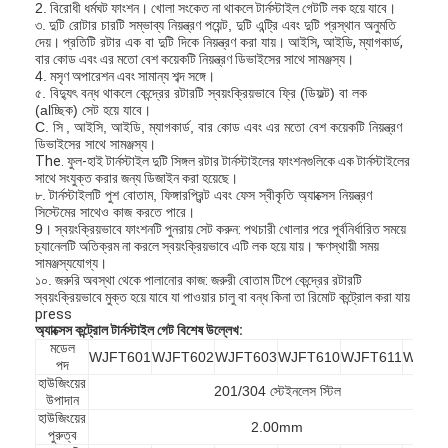
2.
বিরোধী ধর্মঘট ফাংশন। খোলা সংকেত না থাকলে টার্নস্টাইল গেটটি লক হয়ে যাবে।
৩.
দুটি রোটার চারটি সম্ভাব্য নিয়ন্ত্রণ পয়েন্ট, দুটি এন্ট্রি এবং দুটি প্রস্থান অনুমতি
দেয়।
প্রতিটি রটার এক বা দুটি দিকে নিয়ন্ত্রণ করা যায়।
আইসি, আইডি, ম্যাগকার্ড,
বার কোড এবং এর মতো বেশ কয়েকটি নিয়ন্ত্রণ ডিভাইসের সাথে সামঞ্জস্য।
4.
মসৃণ অপারেশন এবং সামান্য শব্দ সঙ্গে।
৫. বিদ্যুৎ বন্ধ থাকলে কেন্দ্রের রটারটি স্বয়ংক্রিয়ভাবে ফ্রি (ডিফল্ট) বা লক
(alচ্ছিক) সেট হয়ে যাবে।
C. সি
, আইসি, আইডি, ম্যাগকার্ড, বার কোড এবং এর মতো বেশ কয়েকটি নিয়ন্ত্রণ
ডিভাইসের সাথে সামঞ্জস্য।
The. ফুল-হাই টার্নস্টাইল দুটি সিঙ্গল রটার টার্নস্টাইলের ফাংশনগুলিকে এক টার্নস্টাইলের
সাথে সংযুক্ত করার জন্য ডিজাইন করা হয়েছে।
৮.
টার্নস্টাইলটি পুশ বোতাম, ফিঙ্গারপ্রিন্ট এবং ফেস স্বীকৃতি অ্যাক্সেস নিয়ন্ত্রণ
সিস্টেমের সাথেও কাজ করতে পারে।
9।
স্বয়ংক্রিয়ভাবে ফাংশনটি পুনরায় সেট করুন: পথচারী খোলার পরে পূর্বনির্ধারিত সময়ে
চ্যানেলটি অতিক্রম না করলে স্বয়ংক্রিয়ভাবে এটি লক হয়ে যায়। ক্ষণস্থায়ী সময়
সামঞ্জস্যযোগ্য।
১০.
জরুরি অবস্থা থেকে পালানোর কাজ: জরুরী বোতাম টিপে কেন্দ্রের রটারটি
স্বয়ংক্রিয়ভাবে মুক্ত হয়ে যাবে যা পাওয়ার চালু বা বন্ধ কিনা তা রিমোট কন্ট্রোল করা যায়
press
অ্যাক্সেস কন্ট্রোল টার্নস্টাইল গেট
বিশেষ উল্লেখ:
মডেল
WJFT601
WJFT602
WJFT603
WJFT610
WJFT611
WJFT6
পদ
হাউজিংয়ের
201/304 স্টেইনলেস স্টিল
উপাদান
হাউজিংয়ের
2.00mm
পুরুত্ব