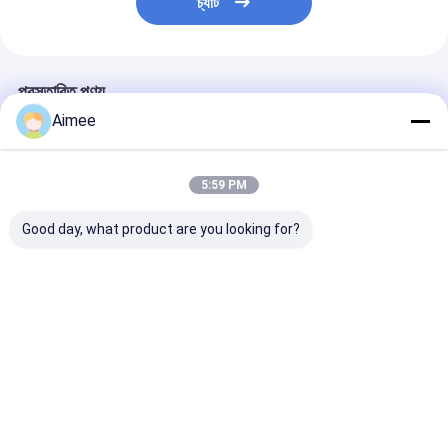
চ্যাট
প্রস্তাবিত পণ্য
Aimee
5:59 PM
Good day, what product are you looking for?
Indoor Swimming
Exhibition Stainless
Full Height Ac
Pool Full Height
Steel Access Control
Control Turnst
Turnstile pedestrian
Turnstile Gate
security gates
Standard RS485
বাড়ি
ভালো দাম
ভালো দাম
ভালো দাম
পণ্য
ভিডিও
বাড়ি
আমাদের
আমাদের সাথে যোগাযোগ
Desktop
Site
সম্পর্কে
করুন