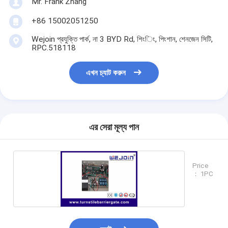
Mr. Frank Zhang
+86 15002051250
Wejoin প্রযুক্তি পার্ক, না 3 BYD Rd, শিংিং, পিংশান, শেনজেন সিটি,
RPC.518118
এখন চ্যাট করুন
এর সেরা মূল্য পান
Price
： 1PC