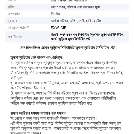
ফাংশন
বিরোধী সংঘর্ষ এবং ক্রাশযোগ্য
সুবিধা
উচ্চ গুণমান, পরিষেবা এবং কারখানার মূল্য
অপারেশন
দ্বি-দিক
ব্যবহার
মেট্রো স্টেশন, অফিস, লাইব্রেরি, হোটেল
বাণিজ্যক শর্তাবলী:
EXW, CIF
,
,
বিরোধী সংঘর্ষ ফ্ল্যাপ বাধা টার্নস্টাইল
দ্বি-দিক ফ্ল্যাপ বাধা টার্নস্টাইল
লক্ষণীয় করা:
সার্ভো কন্ট্রোল ফ্ল্যাপ টার্নস্টাইল গেট
ফেস রিকগনিশন এক্সেস কন্ট্রোল সিকিউরিটি ফ্ল্যাপ ব্যারিয়ার টার্নস্টাইল গেট
ফ্ল্যাপ ব্যারিয়ার গেট ফাংশন এবং বৈশিষ্ট্য:
1. ফ্রিকোয়েন্সি রূপান্তর প্রযুক্তি ব্যবহার করা, যা চলমান গতির সামঞ্জস্য উপলব্ধি
করে, বিভিন্ন অ্যাক্সেসের প্রয়োজনীয়তা মেটাতে এবং আরও ভাল অভিজ্ঞতা পেতে।
2. যান্ত্রিক ট্রান্সমিশন অংশগুলি বিশুদ্ধ মোড ডিজাইন সহ উচ্চ-শক্তির প্লাস্টিকের তৈরি,
যা উন্নত
খুচরা যন্ত্রাংশ এবং সমাবেশের নির্ভুলতা, আরও কমপ্যাক্ট অপারেশন, ছোট অপারেশন গ্যাপ
এবং দীর্ঘ পরিষেবা জীবন সহ।
3. সূক্ষ্ম পণ্য নকশা, শুধুমাত্র দীর্ঘ জীবন পরিষেবা পূরণ করে না, কিন্তু রক্ষণাবেক্ষণের
অসুবিধাও কমিয়ে দেয় এবং দ্রুত ওভারহল, রক্ষণাবেক্ষণ এবং মেরামতের পরিস্থিতির
অধীনে উচ্চ পথচারী ভলিউম এলাকার ট্রাফিক ক্ষমতা নিশ্চিত করে।
ফ্ল্যাপ ব্যারিয়ার সমস্যা সমাধান এবং সমাধান
উ: খোলা বা বন্ধ করার সময় ফ্ল্যাপগুলি সীমাবদ্ধ অবস্থানে থামে না।
এটি সীমা সুইচের ত্রুটি হতে পারে, সীমিত সুইচের আলগা বা স্থানচ্যুতি সীমা অবস্থানে
ফ্ল্যাপটি অনুধাবন করতে পারে না।ব্যবহারকারী সংস্কার করতে সীমিত সুইচের অবস্থান
সামঞ্জস্য করতে পারেন।