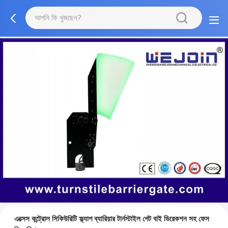
এক্সেস কন্ট্রোল সিকিউরিটি ফ্ল্যাপ ব্যারিয়ার টার্নস্টাইল গেট বাই ডিরেকশন সহ ফেস