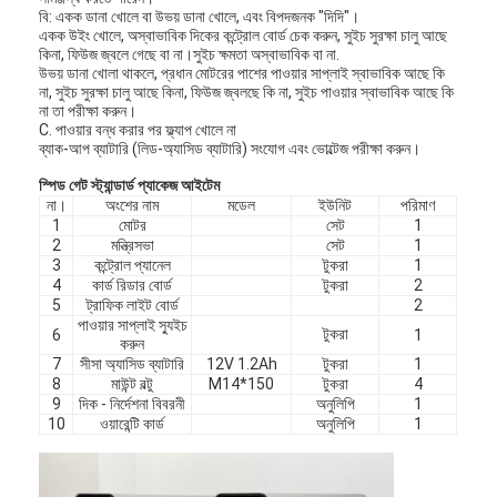
বি: একক ডানা খোলে বা উভয় ডানা খোলে, এবং বিপদজনক "দিদি"।
একক উইং খোলে, অস্বাভাবিক দিকের কন্ট্রোল বোর্ড চেক করুন, সুইচ সুরক্ষা চালু আছে
কিনা, ফিউজ জ্বলে গেছে বা না।সুইচ ক্ষমতা অস্বাভাবিক বা না.
উভয় ডানা খোলা থাকলে, প্রধান মোটরের পাশের পাওয়ার সাপ্লাই স্বাভাবিক আছে কি
না, সুইচ সুরক্ষা চালু আছে কিনা, ফিউজ জ্বলছে কি না, সুইচ পাওয়ার স্বাভাবিক আছে কি
না তা পরীক্ষা করুন।
C. পাওয়ার বন্ধ করার পর ফ্ল্যাপ খোলে না
ব্যাক-আপ ব্যাটারি (লিড-অ্যাসিড ব্যাটারি) সংযোগ এবং ভোল্টেজ পরীক্ষা করুন।
স্পিড গেট স্ট্যান্ডার্ড প্যাকেজ আইটেম
না।
অংশের নাম
মডেল
ইউনিট
পরিমাণ
1
মোটর
সেট
1
2
মন্ত্রিসভা
সেট
1
3
কন্ট্রোল প্যানেল
টুকরা
1
4
কার্ড রিডার বোর্ড
টুকরা
2
5
ট্রাফিক লাইট বোর্ড
2
পাওয়ার সাপ্লাই স্যুইচ
টুকরা
6
1
করুন
7
সীসা অ্যাসিড ব্যাটারি
12V 1.2Ah
টুকরা
1
8
মাউন্ট বল্টু
M14*150
টুকরা
4
9
দিক - নির্দেশনা বিবরনী
অনুলিপি
1
10
ওয়ারেন্টি কার্ড
অনুলিপি
1