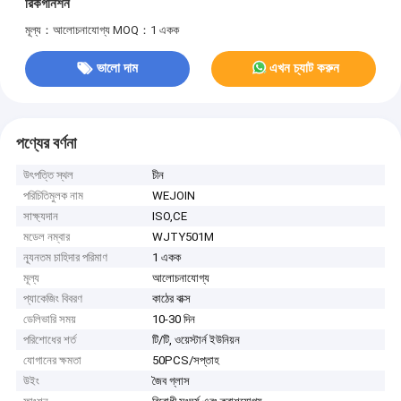
রিকগনিশন
মূল্য：আলোচনাযোগ্য
MOQ：1 একক
ভালো দাম
এখন চ্যাট করুন
পণ্যের বর্ণনা
উৎপত্তি স্থল
চীন
পরিচিতিমুলক নাম
WEJOIN
সাক্ষ্যদান
ISO,CE
মডেল নম্বার
WJTY501M
ন্যূনতম চাহিদার পরিমাণ
1 একক
মূল্য
আলোচনাযোগ্য
প্যাকেজিং বিবরণ
কাঠের বাক্স
ডেলিভারি সময়
10-30 দিন
পরিশোধের শর্ত
টি/টি, ওয়েস্টার্ন ইউনিয়ন
যোগানের ক্ষমতা
50PCS/সপ্তাহ
উইং
জৈব গ্লাস