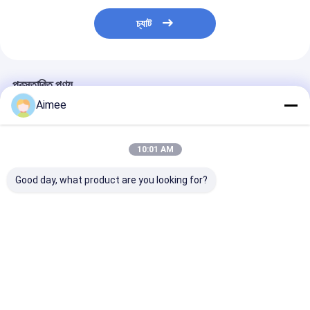
টোল গেট বাধা
চ্যাট
বুoom ব্যারিয়ার গেট
গাড়ি পার্কিং ব্যারিয়ার গেট
প্রস্তাবিত পণ্য
ত্রিপাক্ষ ঘূর্ণন গেট
Aimee
বিজ্ঞাপন বাধা
10:01 AM
অ-বসন্ত বাধা গেট
Good day, what product are you looking for?
অ্যাক্সেস কন্ট্রোল টানস্টাইল গেট
পথচারী সাবওয়ে ফ্ল্যাপ ব্যারিয়ার
304 স্টেইনলেস স্টিল
অ্যাক্সেস কন্ট্রোল পাত
তাড়নজাত ব্যারিয়ার গেইট
গেট ইলেকট্রনিক স্বয়ংক্রিয়
স্বয়ংক্রিয় ফ্ল্যাপ ব্যারিয়ার স্পীড
টার্নস্টাইল স্বয়ংক্রিয
অ্যান্টি সংঘর্ষ ক্রাশযোগ্য
গেট টার্নস্টাইল গ্লাস প্যানেল সহ
সুরক্ষা
সুইং ব্যারিচার গেট
ভালো দাম
ভালো দাম
ভালো দাম
সম্পূর্ণ উচ্চতা টার্নস্টাইল