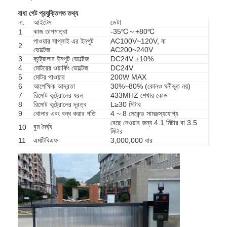
বাধা
গেট প্রযুক্তিগত তথ্য
না.
আইটেম
ডেটা
কাজ তাপমাত্রা
-35℃～+80℃
1
পাওয়ার সাপ্লাই এর ইনপুট
AC100V~120V, বা
2
ভোল্টেজ
AC200~240V
3
কন্ট্রোলার ইনপুট ভোল্টেজ
DC24V ±10%
4
মোটরের ওয়ার্কিং ভোল্টেজ
DC24V
5
মোটর পাওয়ার
200W MAX
6
আপেক্ষিক আদ্রতা
30%~80% (কোনও ঘনীভূত নয়)
7
রিমোট কন্ট্রোলের ধরন
433MHZ শেখার কোড
8
রিমোট কন্ট্রোলের দূরত্ব
L≥30 মিটার
9
খোলার এবং বন্ধ করার গতি
4 ~ 8 সেকেন্ড সামঞ্জস্যযোগ্য
বেছে নেওয়ার জন্য 4.1 মিটার বা 3.5
বুম দৈর্ঘ্য
10
মিটার
11
এমটিবিএফ
3,000,000 বার