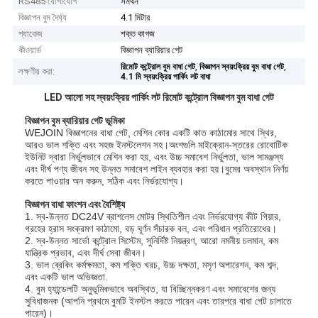
RS485 যোগাযোগ
সমর্থন
বিজ্ঞাপন বুম দৈর্ঘ্য
4.1 মিটার
প্যাকেজ
শক্ত কাগজ
কীওয়ার্ড
বিজ্ঞাপন ব্যারিয়ার গেট
,
,
রিমোট কন্ট্রোল বুম বাধা গেট
বিজ্ঞাপন স্বয়ংক্রিয় বুম বাধা গেট
লক্ষণীয় করা:
4.1 মি স্বয়ংক্রিয় পার্কিং লট বাধা
LED আলো সহ স্বয়ংক্রিয় পার্কিং লট রিমোট কন্ট্রোল বিজ্ঞাপন বুম বাধা গেট
বিজ্ঞাপন বুম ব্যারিয়ার গেট ভূমিকা
WEJOIN বিজ্ঞাপনের বাধা গেট, মেশিন কোর একটি কাত কাঠামোর সাথে স্থির,
আরও ভাল শক্তি এবং সহজ ইনস্টলেশন সহ।অংশগুলি মাইক্রোন-স্তরের রোবোটিক
ইউনিট দ্বারা নির্ভুলভাবে মেশিন করা হয়, এবং উচ্চ সমাবেশ নির্ভুলতা, ভাল সামঞ্জস্য
এবং দীর্ঘ পণ্য জীবন সহ উন্নত সমাবেশ লাইন ব্যবহার করা হয়।বুমের অবস্থান নির্ণয়
করতে পাওয়ার অন করুন, সঠিক এবং নির্ভরযোগ্য।
বিজ্ঞাপন বাধা ফাংশন এবং বৈশিষ্ট্য
1. স্ব-উন্নত DC24V ব্রাশলেস মোটর স্থিতিশীল এবং নির্ভরযোগ্য কীট গিয়ার,
গ্রহের হ্রাস সংক্রমণ কাঠামো, বড় ঘূর্ণন সঁচারক বল, এবং পরিধান প্রতিরোধের।
2. স্ব-উন্নত সার্ভো কন্ট্রোল সিস্টেম, সুনির্দিষ্ট নিয়ন্ত্রণ, আরো নমনীয় চলমান, কম
যান্ত্রিক প্রভাব, এবং দীর্ঘ সেবা জীবন।
3. ভাল ব্রেকিং কর্মক্ষমতা, কম শক্তি খরচ, উচ্চ দক্ষতা, মসৃণ অপারেশন, কম শব্দ,
এবং একটি ভাল অভিজ্ঞতা.
4. বুম হ্যান্ডেলটি অনুভূমিকভাবে অবস্থিত, যা বিচ্ছিন্নকরণ এবং সমাবেশের জন্য
সুবিধাজনক (আপনি প্রথমে বুমটি ইনস্টল করতে পারেন এবং তারপরে বাধা গেট চালাতে
পারেন)।